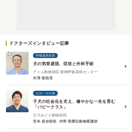
ドクターズインタビュー記事
呼吸器系疾患
犬の気管虚脱、症状と外科手術
アトム動物病院 動物呼吸器病センター
米澤 覚院長
けが・その他
子犬の社会化を支え、健やかな一生を育む
「パピークラス」
立川みどり動物病院
宮本 昌弥院長
仲野 萌愛玩動物看護師