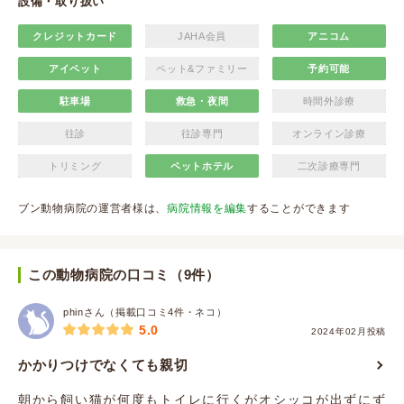
設備・取り扱い
クレジットカード
JAHA会員
アニコム
アイペット
ペット&ファミリー
予約可能
駐車場
救急・夜間
時間外診療
往診
往診専門
オンライン診療
トリミング
ペットホテル
二次診療専門
ブン動物病院の運営者様は、
病院情報を編集
することができます
この動物病院の口コミ（9件）
phinさん（掲載口コミ4件・ネコ）
5.0
2024年02月投稿
かかりつけでなくても親切
朝から飼い猫が何度もトイレに行くがオシッコが出ずにず