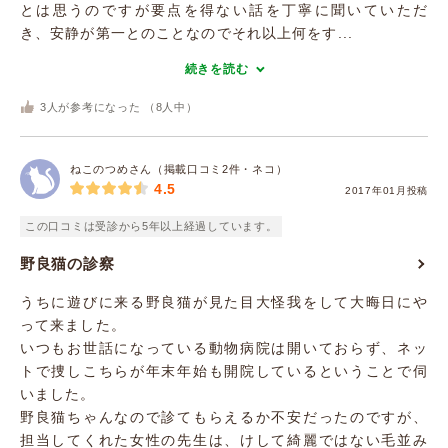
とは思うのですが要点を得ない話を丁寧に聞いていただ
き、安静が第一とのことなのでそれ以上何をす...
続きを読む
3
人が参考になった （
8
人中）
ねこのつめさん（掲載口コミ2件・ネコ）
4.5
2017年01月投稿
この口コミは受診から5年以上経過しています。
野良猫の診察
うちに遊びに来る野良猫が見た目大怪我をして大晦日にや
って来ました。
いつもお世話になっている動物病院は開いておらず、ネッ
トで捜しこちらが年末年始も開院しているということで伺
いました。
野良猫ちゃんなので診てもらえるか不安だったのですが、
担当してくれた女性の先生は、けして綺麗ではない毛並み