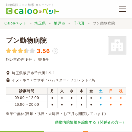
動物病院口コミ検索 カルーペット
Calooペット
埼玉県
坂戸市
千代田
ブン動物病院
ブン動物病院
3.56
？
動物病院検索
9
飼い主の声
9
件：
件
埼玉県坂戸市千代田2-9-1
口コミ検索
イヌ / ネコ / ウサギ / ハムスター / フェレット / 鳥
診察時間
月
火
水
木
金
土
日
祝
Calooペットとは？
09:00 ~ 12:00
●
●
●
●
●
●
●
●
16:00 ~ 20:00
●
●
●
●
●
●
●
●
口コミ投稿
※年中無休(日曜・祝日・大晦日・お正月も開院しています)
動物病院情報を編集する（関係者の方へ）