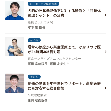
肝・胆・すい臓系疾患
犬猫の肝臓機能低下に対する診断と「門脈体
循環シャント」の治療
船橋どうぶつ病院
守下 建 院長
その他
通常の診療から高度医療まで。かかりつけ医
が24時間365日対応
東京サンライズアニマルケアセンター
原田 宗範院長
原田 友美先生
その他
動物の健康を年中無休でサポート。高度医療
にも対応する総合病院
平成動物病院
原田 敢副院長