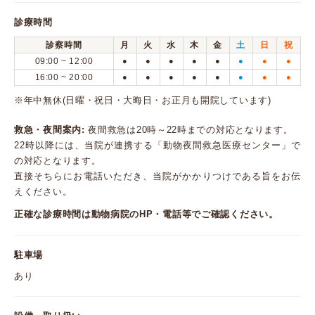
診療時間
診察時間
月
火
水
木
金
土
日
祝
09:00 ~ 12:00
●
●
●
●
●
●
●
●
16:00 ~ 20:00
●
●
●
●
●
●
●
●
※年中無休(日曜・祝日・大晦日・お正月も開院しています)
救急・夜間案内:
夜間救急は20時～22時までの対応となります。
22時以降には、当院が連携する「動物夜間救急医療センター」で
の対応となります。
直接そちらにお電話いただき、当院がかかりつけである旨をお伝
えください。
正確な診療時間は動物病院のHP・電話等でご確認ください。
駐車場
あり