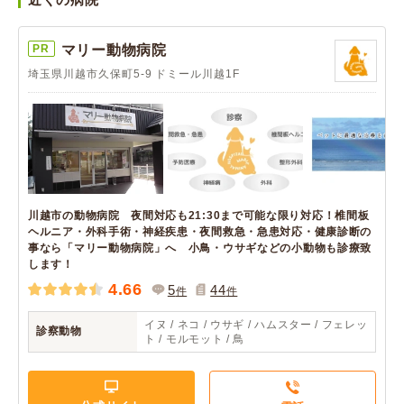
PR
マリー動物病院
埼玉県川越市久保町5-9 ドミール川越1F
川越市の動物病院 夜間対応も21:30まで可能な限り対応！椎間板
ヘルニア・外科手術・神経疾患・夜間救急・急患対応・健康診断の
事なら「マリー動物病院」へ 小鳥・ウサギなどの小動物も診療致
します！
4.66
5
44
件
件
イヌ / ネコ / ウサギ / ハムスター / フェレッ
診察動物
ト / モルモット / 鳥