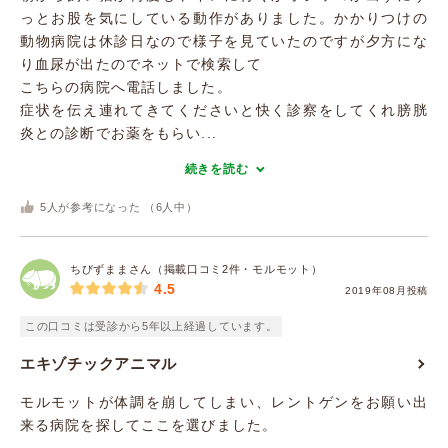
っとお股を気にしている動作がありました。かかりつけの
動物病院は休診日なので様子を見ていたのですが夕方にな
り血尿が出たのでネットで検索して
こちらの病院へ電話しました。
症状を伝え連れてきてくださいと快く診察をしてくれ膀胱
炎との診断でお薬をもらい...
続きを読む
5
人が参考になった （
6
人中）
ちびずままさん（掲載口コミ2件・モルモット）
4.5
2019年08月投稿
この口コミは受診から5年以上経過しています。
エキゾチックアニマル
モルモットが体調を崩してしまい、レントゲンをお願い出
来る病院を探してここを選びました。