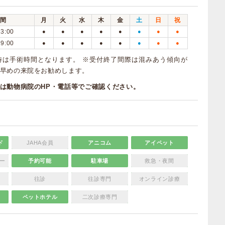
間
月
火
水
木
金
土
日
祝
13:00
●
●
●
●
●
●
●
●
19:00
●
●
●
●
●
●
●
●
6時は手術時間となります。 ※受付終了間際は混みあう傾向が
早めの来院をお勧めします。
は動物病院のHP・電話等でご確認ください。
ド
JAHA会員
アニコム
アイペット
ー
予約可能
駐車場
救急・夜間
往診
往診専門
オンライン診療
ペットホテル
二次診療専門