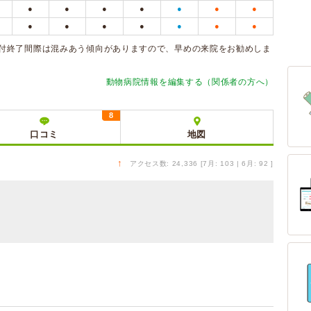
●
●
●
●
●
●
●
●
●
●
●
●
●
●
※受付終了間際は混みあう傾向がありますので、早めの来院をお勧めしま
動物病院情報を編集する（関係者の方へ）
8
口コミ
地図
↑
アクセス数: 24,336 [7月: 103 | 6月: 92 ]