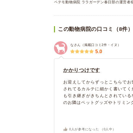
ペテモ動物病院 ララガーデン春日部の運営者
この動物病院の口コミ（8件
なさん（掲載口コミ2件・イヌ）
5.0
かかりつけです
お迎えしてからずっとこちらでお
されてるカルテに細かく書いてく
も引き継ぎがきちんとされている
のお隣はペットグッズやトリミング
0
人が参考になった （
0
人中）