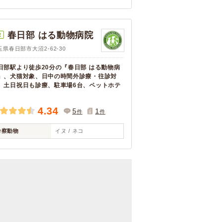
春日部 はる動物病院
R
玉県春日部市大沼2-62-30
日部駅より徒歩20分の『春日部 はる動物病
』、犬猫対象、日中の時間外診療・往診対
、土日祝日も診療、駐車場6台、ペットホテ
4.34
5
1
件
件
診察動物
イヌ / ネコ