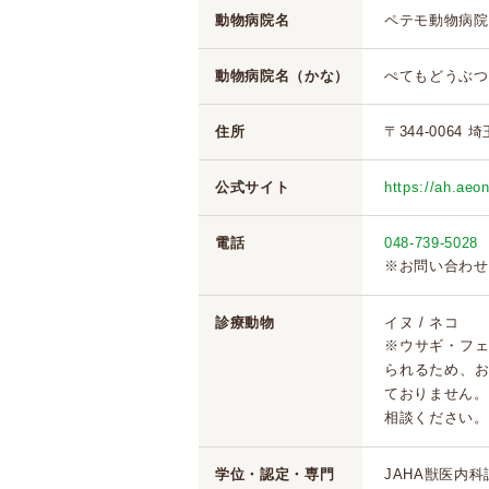
動物病院名
ペテモ動物病院
動物病院名（かな）
ぺてもどうぶつ
住所
〒344-0064
公式サイト
https://ah.aeo
電話
048-739-5028
※お問い合わせ
診療動物
イヌ / ネコ
※ウサギ・フ
られるため、
ておりません。
相談ください。
学位・認定・専門
JAHA獣医内