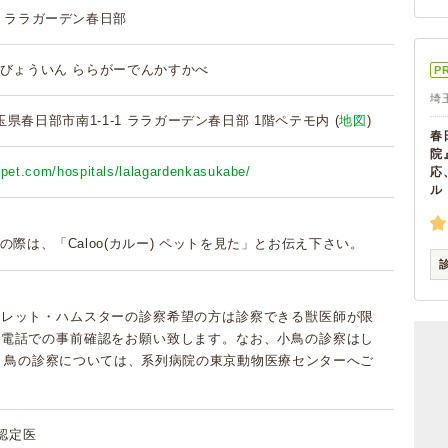
 ララガーデン春日部
びょういん ららがーでんかすかべ
P
埼
 埼玉県春日部市南1-1-1 ララガーデン春日部 1階ペテモ内 (
地図
)
春
院
npet.com/hospitals/lalagardenkasukabe/
応
ル
の際は、「Caloo(カルー) ペットを見た」とお伝え下さい。
ェレット・ハムスターの診察希望の方は診察できる獣医師が限
お電話での事前確認をお願い致します。なお、小鳥の診察はし
 鳥の診察については、系列病院の東京動物医療センターへご
科認定医