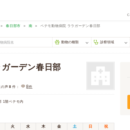
C
春日部市
南
ペテモ動物病院 ララガーデン春日部
ラガーデン春日部
8
主の声
8
件：
件
部 1階ペテモ内
火
水
木
金
土
日
祝