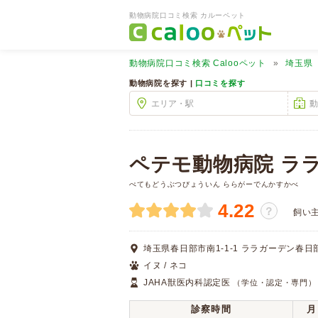
動物病院口コミ検索 カルーペット
動物病院口コミ検索
Calooペット
埼玉県
動物病院を探す |
口コミを探す
ペテモ動物病院 ラ
ぺてもどうぶつびょういん ららがーでんかすかべ
4.22
？
飼い
埼玉県春日部市南1-1-1 ララガーデン春日
イヌ / ネコ
JAHA獣医内科認定医
（学位・認定・専門）
診察時間
月