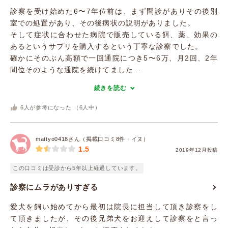
診察を受け始めた6〜7年位前は、まず問診がありその後別
室での処置があり、その後病状の説明がありました。
そして症状に合わせた病院で販売している餌、薬、効果の
あるというサプリを購入するという丁寧な診察でした。
確かにそのぶん高額で一回通院につき5〜6万、月2回、2年
間位そのような通院を続けてました...
続きを読む
6
人が参考になった （
6
人中）
mattyo0418さん（掲載口コミ8件・イヌ）
1.5
2019年12月投稿
この口コミは受診から5年以上経過しています。
診察にムラがありすぎる
愛犬を飼い始めてから最初は院長に担当して頂き診察をし
て頂きましたが、その後兄弟犬をお迎えして診察をと言っ