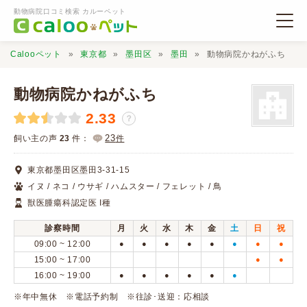
動物病院口コミ検索 カルーペット
Calooペット
東京都
墨田区
墨田
動物病院かねがふち
動物病院かねがふち
2.33
？
動物病院検索
23
飼い主の声
23
件：
件
東京都墨田区墨田3-31-15
口コミ検索
イヌ / ネコ / ウサギ / ハムスター / フェレット / 鳥
獣医腫瘍科認定医 I種
Calooペットとは？
診察時間
月
火
水
木
金
土
日
祝
09:00 ~ 12:00
●
●
●
●
●
●
●
●
口コミ投稿
15:00 ~ 17:00
●
●
16:00 ~ 19:00
●
●
●
●
●
●
※年中無休 ※電話予約制 ※往診･送迎：応相談