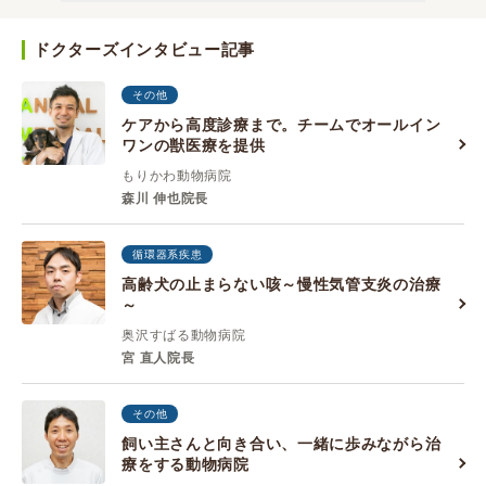
ドクターズインタビュー記事
その他
ケアから高度診療まで。チームでオールイン
ワンの獣医療を提供
もりかわ動物病院
森川 伸也院長
循環器系疾患
高齢犬の止まらない咳～慢性気管支炎の治療
～
奥沢すばる動物病院
宮 直人院長
その他
飼い主さんと向き合い、一緒に歩みながら治
療をする動物病院