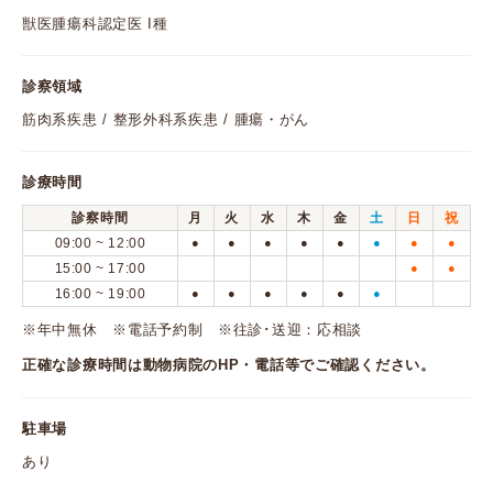
獣医腫瘍科認定医 I種
診察領域
筋肉系疾患 / 整形外科系疾患 / 腫瘍・がん
診療時間
診察時間
月
火
水
木
金
土
日
祝
09:00 ~ 12:00
●
●
●
●
●
●
●
●
15:00 ~ 17:00
●
●
16:00 ~ 19:00
●
●
●
●
●
●
※年中無休 ※電話予約制 ※往診･送迎：応相談
正確な診療時間は動物病院のHP・電話等でご確認ください。
駐車場
あり