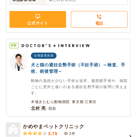
公式サイト
電話
PR
生殖器系疾患
犬と猫の避妊去勢手術（不妊手術）～検査、手
術、術後管理～
動物の負担が少ない手術を追求。腹腔鏡手術や、病院
ごとに意外と違いのある避妊去勢手術の疑問に答えま
す。
木場きたむら動物病院 東京都 江東区
北村 亮
院長
かめやまペットクリニック
3.79
2件