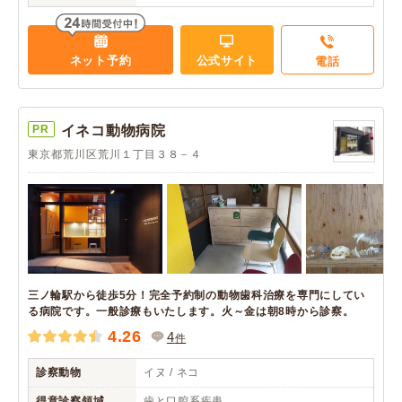
ネット予約
公式サイト
電話
PR
イネコ動物病院
東京都荒川区荒川１丁目３８－４
三ノ輪駅から徒歩5分！完全予約制の動物歯科治療を専門にしてい
る病院です。一般診療もいたします。火～金は朝8時から診察。
4.26
4
件
診察動物
イヌ / ネコ
得意診察領域
歯と口腔系疾患