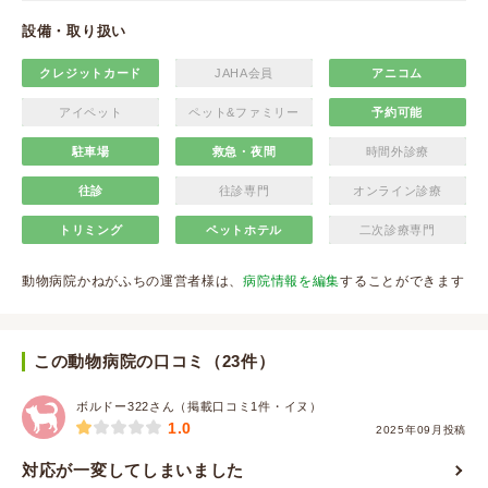
設備・取り扱い
クレジットカード
JAHA会員
アニコム
アイペット
ペット&ファミリー
予約可能
駐車場
救急・夜間
時間外診療
往診
往診専門
オンライン診療
トリミング
ペットホテル
二次診療専門
動物病院かねがふちの運営者様は、
病院情報を編集
することができます
この動物病院の口コミ（23件）
ボルドー322さん（掲載口コミ1件・イヌ）
1.0
2025年09月投稿
対応が一変してしまいました