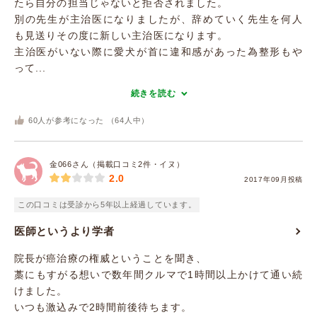
たら自分の担当じゃないと拒否されました。
別の先生が主治医になりましたが、辞めていく先生を何人
も見送りその度に新しい主治医になります。
主治医がいない際に愛犬が首に違和感があった為整形もや
って...
続きを読む
60
人が参考になった （
64
人中）
金066さん（掲載口コミ2件・イヌ）
2.0
2017年09月投稿
この口コミは受診から5年以上経過しています。
医師というより学者
院長が癌治療の権威ということを聞き、
藁にもすがる想いで数年間クルマで1時間以上かけて通い続
けました。
いつも激込みで2時間前後待ちます。