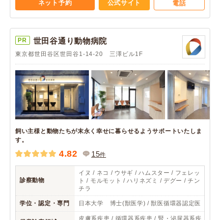
ネット予約
公式サイト
電話
PR
世田谷通り動物病院
東京都世田谷区世田谷1-14-20 三澤ビル1F
飼い主様と動物たちが末永く幸せに暮らせるようサポートいたしま
す。
4.82
15
件
イヌ / ネコ / ウサギ / ハムスター / フェレッ
診察動物
ト / モルモット / ハリネズミ / デグー / チン
チラ
学位・認定・専門
日本大学 博士(獣医学) / 獣医循環器認定医
皮膚系疾患 / 循環器系疾患 / 腎・泌尿器系疾