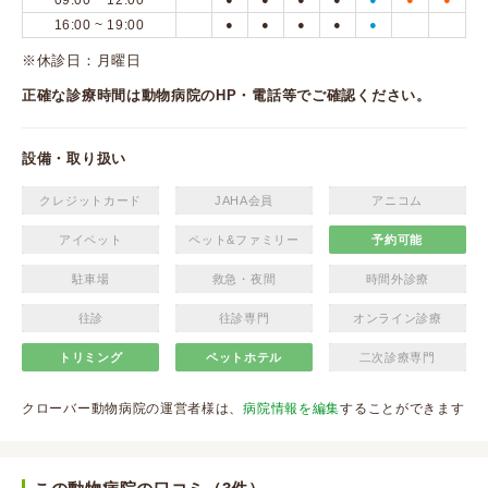
09:00 ~ 12:00
16:00 ~ 19:00
●
●
●
●
●
※休診日：月曜日
正確な診療時間は動物病院のHP・電話等でご確認ください。
設備・取り扱い
クレジットカード
JAHA会員
アニコム
アイペット
ペット&ファミリー
予約可能
駐車場
救急・夜間
時間外診療
往診
往診専門
オンライン診療
トリミング
ペットホテル
二次診療専門
クローバー動物病院の運営者様は、
病院情報を編集
することができます