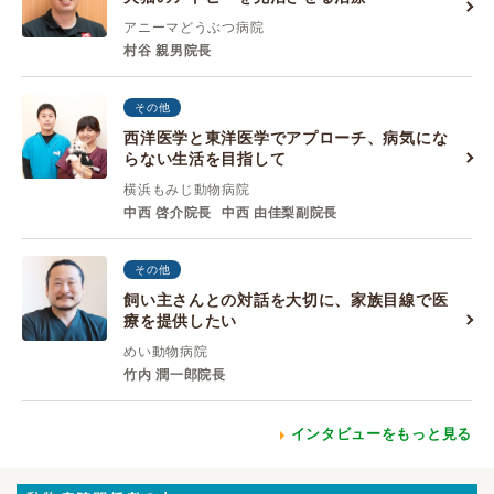
アニーマどうぶつ病院
村谷 親男院長
その他
西洋医学と東洋医学でアプローチ、病気にな
らない生活を目指して
横浜もみじ動物病院
中西 啓介院長
中西 由佳梨副院長
その他
飼い主さんとの対話を大切に、家族目線で医
療を提供したい
めい動物病院
竹内 潤一郎院長
インタビューをもっと見る