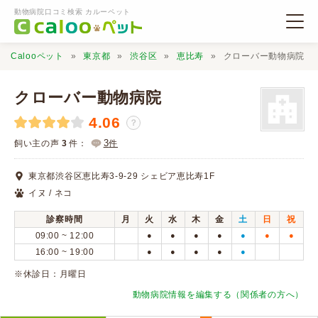
動物病院口コミ検索 カルーペット
Calooペット
東京都
渋谷区
恵比寿
クローバー動物病院
クローバー動物病院
4.06
？
動物病院検索
3
飼い主の声
3
件：
件
東京都渋谷区恵比寿3-9-29 シェビア恵比寿1F
口コミ検索
イヌ / ネコ
診察時間
月
火
水
木
金
土
日
祝
Calooペットとは？
09:00 ~ 12:00
●
●
●
●
●
●
●
16:00 ~ 19:00
●
●
●
●
●
口コミ投稿
※休診日：月曜日
動物病院情報を編集する（関係者の方へ）