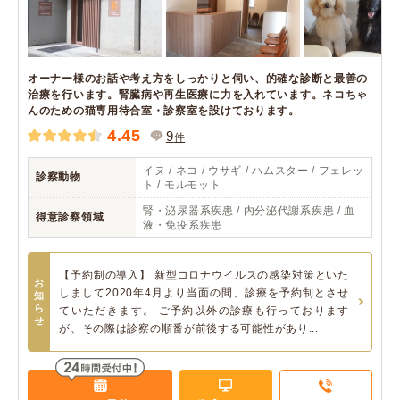
オーナー様のお話や考え方をしっかりと伺い、的確な診断と最善の
治療を行います。腎臓病や再生医療に力を入れています。ネコちゃ
んのための猫専用待合室・診察室を設けております。
4.45
9
件
イヌ / ネコ / ウサギ / ハムスター / フェレッ
診察動物
ト / モルモット
腎・泌尿器系疾患 / 内分泌代謝系疾患 / 血
得意診察領域
液・免疫系疾患
【予約制の導入】 新型コロナウイルスの感染対策といた
お
しまして2020年4月より当面の間、診療を予約制とさせ
知
ら
ていただきます。 ご予約以外の診療も行っております
せ
が、その際は診察の順番が前後する可能性があり...