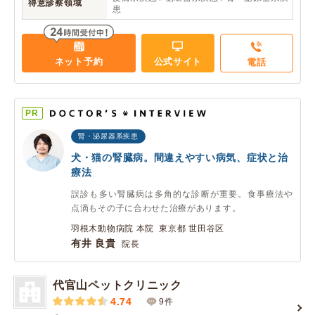
得意診察領域
患
ネット予約
公式サイト
電話
PR
腎・泌尿器系疾患
犬・猫の腎臓病。間違えやすい病気、症状と治
療法
誤診も多い腎臓病は多角的な診断が重要。食事療法や
点滴もその子に合わせた治療があります。
羽根木動物病院 本院 東京都 世田谷区
有井 良貴
院長
代官山ペットクリニック
4.74
9件