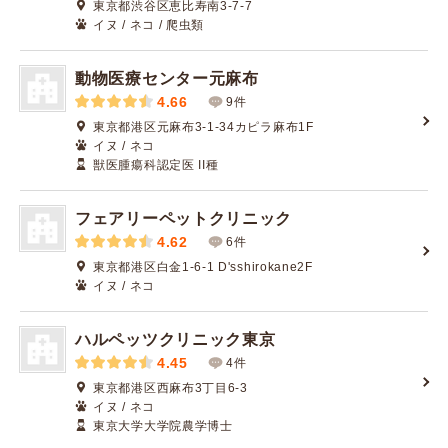
東京都渋谷区恵比寿南3-7-7
イヌ / ネコ / 爬虫類
動物医療センター元麻布
4.66
9件
東京都港区元麻布3-1-34カピラ麻布1F
イヌ / ネコ
獣医腫瘍科認定医 II種
フェアリーペットクリニック
4.62
6件
東京都港区白金1-6-1 D'sshirokane2F
イヌ / ネコ
ハルペッツクリニック東京
4.45
4件
東京都港区西麻布3丁目6-3
イヌ / ネコ
東京大学大学院農学博士