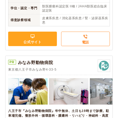
獣医腫瘍科認定医 II種 / JAHA獣医総合臨床
学位・認定・専門
認定医
皮膚系疾患 / 消化器系疾患 / 腎・泌尿器系疾
得意診察領域
患
公式サイト
電話
PR
みなみ野動物病院
東京都八王子市みなみ野4-33-5
八王子市『みなみ野動物病院』年中無休、土日も19時まで診療。駐
車場完備。整形外科・循環器科・腫瘍科・リハビリ・神経科・高度