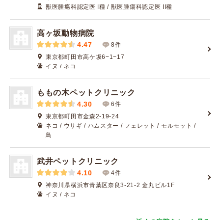
獣医腫瘍科認定医 I種 / 獣医腫瘍科認定医 II種
高ヶ坂動物病院
4.47
8件
東京都町田市高ケ坂6−1−17
イヌ / ネコ
ももの木ペットクリニック
4.30
6件
東京都町田市金森2-19-24
ネコ / ウサギ / ハムスター / フェレット / モルモット /
鳥
武井ペットクリニック
4.10
4件
神奈川県横浜市青葉区奈良3-21-2 金丸ビル1F
イヌ / ネコ