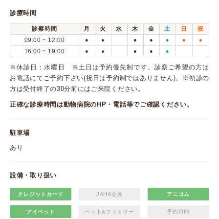
診療時間
診察時間
月
火
水
木
金
土
日
祝
09:00 ~ 12:00
●
●
●
●
●
●
●
16:00 ~ 19:00
●
●
●
●
●
※休診日：水曜日 ※土日は予約優先制です。診察ご希望の方は
お電話にてご予約下さい(祝日は予約制ではありません)。※初診の
方は受付終了の30分前にはご来院ください。
正確な診療時間は動物病院のHP・電話等でご確認ください。
駐車場
あり
設備・取り扱い
クレジットカード
JAHA会員
アニコム
アイペット
ペット&ファミリー
予約可能