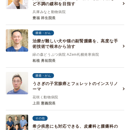
ど不調の緩和を目指す
兵庫みなと動物病院
豊福 祥生院長
腫瘍・がん
治療が難しい犬や猫の副腎腫瘍を、高度な手
術技術で根本から治す
緑の森どうぶつ病院 AZem札幌発寒病院
柘植 勇祐院長
腫瘍・がん
うさぎの子宮腺癌とフェレットのインスリノ
ーマ
花咲く動物病院
上田 憲義院長
その他
希少疾患にも対応できる、皮膚科と腫瘍科の