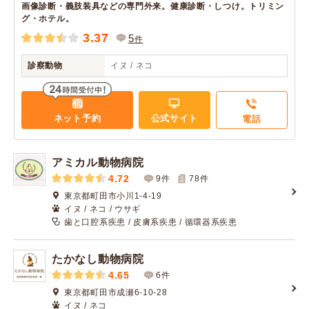
画像診断・義肢装具などの専門外来。健康診断・しつけ。トリミン
グ・ホテル。
3.37
5
件
診察動物
イヌ / ネコ
ネット予約
公式サイト
電話
アミカル動物病院
4.72
9件
78
件
東京都町田市小川1-4-19
イヌ / ネコ / ウサギ
歯と口腔系疾患 / 皮膚系疾患 / 循環器系疾患
たかなし動物病院
4.65
6件
東京都町田市成瀬6-10-28
イヌ / ネコ