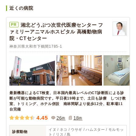
近くの病院
PR
湘北どうぶつ次世代医療センター フ
ァミリーアニマルホスピタル 高橋動物病
院・CTセンター
神奈川県大和市下鶴間1785-1
最新機器によるCT検査、日本国内最高レベルのCT診断医による診
断が可能な動物病院です。平日夜19時まで、土日も診療 しつけ教
室、トリミング、ホテル併設 南林間駅より徒歩12分、駐車場11
台完備
4.45
26
18
件
件
イヌ / ネコ / ウサギ / ハムスター / モルモッ
診察動物
ト / リス / 鳥