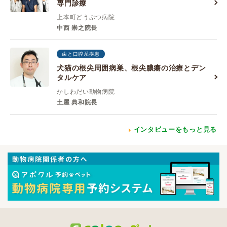
専門診療
上本町どうぶつ病院
中西 崇之院長
歯と口腔系疾患
犬猫の根尖周囲病巣、根尖膿瘍の治療とデン
タルケア
かしわだい動物病院
土屋 典和院長
インタビューをもっと見る