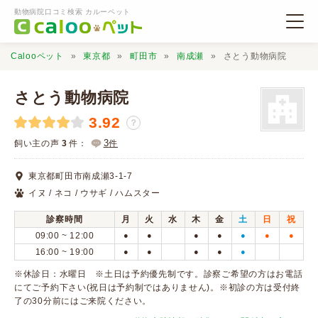
動物病院口コミ検索 カルーペット
Calooペット
東京都
町田市
南成瀬
さとう動物病院
さとう動物病院
3.92
？
動物病院検索
3
飼い主の声
3
件：
件
東京都町田市南成瀬3-1-7
口コミ検索
イヌ / ネコ / ウサギ / ハムスター
診察時間
月
火
水
木
金
土
日
祝
Calooペットとは？
09:00 ~ 12:00
●
●
●
●
●
●
●
16:00 ~ 19:00
●
●
●
●
●
口コミ投稿
※休診日：水曜日 ※土日は予約優先制です。診察ご希望の方はお電話
にてご予約下さい(祝日は予約制ではありません)。※初診の方は受付終
了の30分前にはご来院ください。