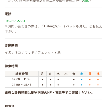
〒240-0035 神奈川県横浜市保土ヶ谷区今井町176-4 (
地図
)
電話
045-351-5661
※お問い合わせの際は、「Caloo(カルー) ペットを見た」とお伝え
下さい。
診療動物
イヌ / ネコ / ウサギ / フェレット / 鳥
診療時間
診察時間
月
火
水
木
金
土
日
祝
09:00 ~ 11:45
●
●
●
●
●
●
●
14:00 ~ 18:45
●
●
●
●
●
●
●
正確な診療時間は動物病院のHP・電話等でご確認ください。
駐車場