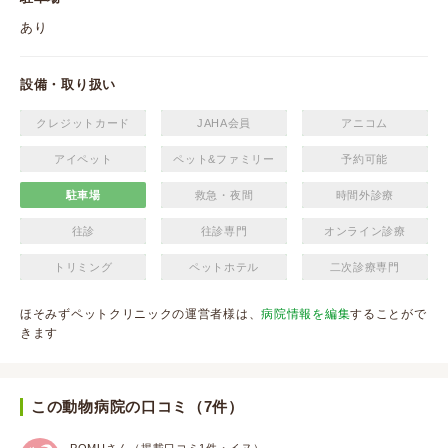
あり
設備・取り扱い
クレジットカード
JAHA会員
アニコム
アイペット
ペット&ファミリー
予約可能
駐車場
救急・夜間
時間外診療
往診
往診専門
オンライン診療
トリミング
ペットホテル
二次診療専門
ほそみずペットクリニックの運営者様は、
病院情報を編集
することがで
きます
この動物病院の口コミ（7件）