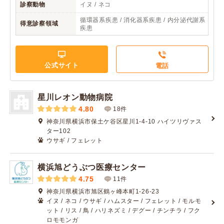
診察動物
イヌ / ネコ
循環器系疾患 / 消化器系疾患 / 内分泌代謝系
得意診察領域
疾患
公式サイト
電話
星川レオン動物病院
4.80
18件
神奈川県横浜市保土ケ谷区星川1-4-10 ハイツリヴァス
ター102
ウサギ / フェレット
横浜旭どうぶつ医療センター
4.75
11件
神奈川県横浜市旭区鶴ヶ峰本町1-26-23
イヌ / ネコ / ウサギ / ハムスター / フェレット / モルモ
ット / リス / 鳥 / ハリネズミ / デグー / チンチラ / フク
ロモモンガ