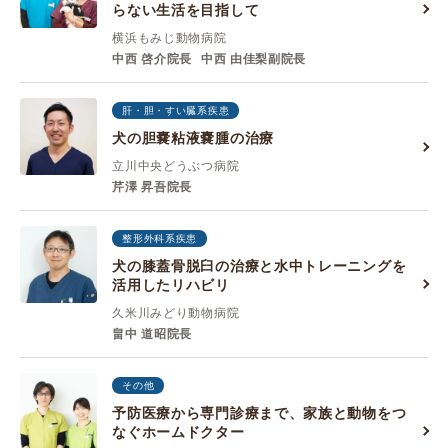
らない生活を目指して
横浜もみじ動物病院
中西 啓介院長
中西 由佳梨副院長
肝・胆・すい臓系疾患
犬の胆嚢粘液嚢腫の治療
立川中央どうぶつ病院
芹澤 昇吾院長
整形外科系疾患
犬の膝蓋骨脱臼の治療と水中トレーニングを
活用したリハビリ
久米川みどり動物病院
畠中 道昭院長
その他
予防医療から専門診療まで、家族と動物をつ
なぐホームドクター