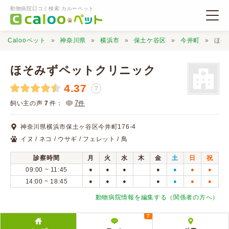
動物病院口コミ検索 カルーペット
Calooペット
神奈川県
横浜市
保土ケ谷区
今井町
ほそ
ほそみずペットクリニック
4.37
？
動物病院検索
7
飼い主の声
7
件：
件
神奈川県横浜市保土ヶ谷区今井町176-4
口コミ検索
イヌ / ネコ / ウサギ / フェレット / 鳥
診察時間
月
火
水
木
金
土
日
祝
Calooペットとは？
09:00 ~ 11:45
●
●
●
●
●
●
●
14:00 ~ 18:45
●
●
●
●
●
●
●
口コミ投稿
動物病院情報を編集する（関係者の方へ）
7