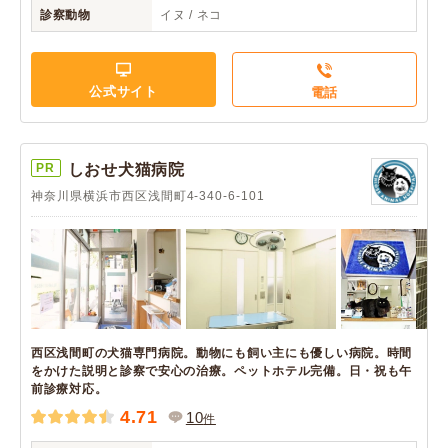
診察動物
イヌ / ネコ
公式サイト
電話
PR
しおせ犬猫病院
神奈川県横浜市西区浅間町4-340-6-101
西区浅間町の犬猫専門病院。動物にも飼い主にも優しい病院。時間
をかけた説明と診察で安心の治療。ペットホテル完備。日・祝も午
前診療対応。
4.71
10
件