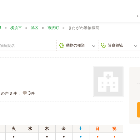
C
県
横浜市
旭区
市沢町
きたがわ動物病院
3
主の声
3
件：
件
火
水
木
金
土
日
祝
●
●
●
●
●
●