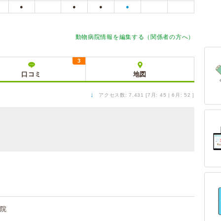
●
●
●
●
動物病院情報を編集する（関係者の方へ）
3
口コミ
地図
↓
アクセス数: 7,431 [7月: 45 | 6月: 52 ]
院