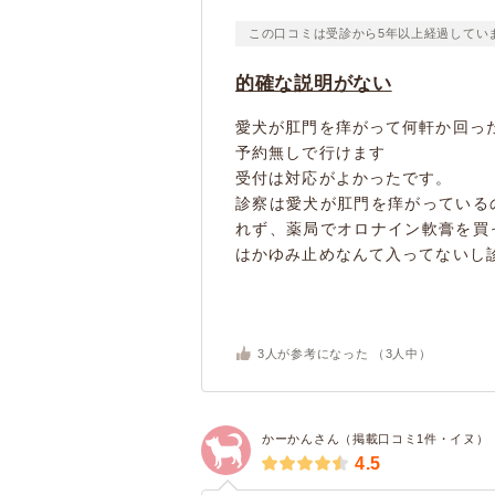
この口コミは受診から5年以上経過してい
的確な説明がない
愛犬が肛門を痒がって何軒か回っ
予約無しで行けます
受付は対応がよかったです。
診察は愛犬が肛門を痒がっている
れず、薬局でオロナイン軟膏を買
はかゆみ止めなんて入ってないし診察
3
人が参考になった （
3
人中）
かーかんさん（掲載口コミ1件・イヌ）
4.5