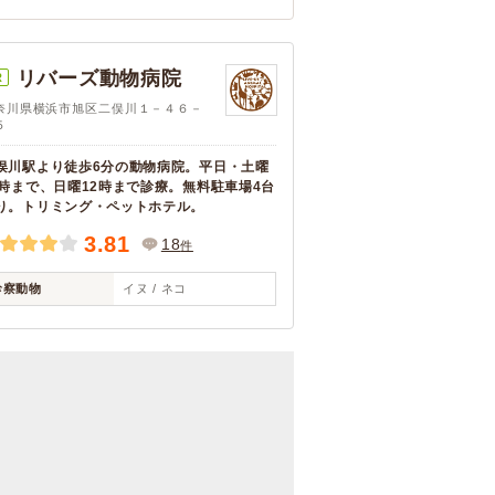
リバーズ動物病院
R
奈川県横浜市旭区二俣川１－４６－
５
俣川駅より徒歩6分の動物病院。平日・土曜
9時まで、日曜12時まで診療。無料駐車場4台
り。トリミング・ペットホテル。
3.81
18
件
診察動物
イヌ / ネコ