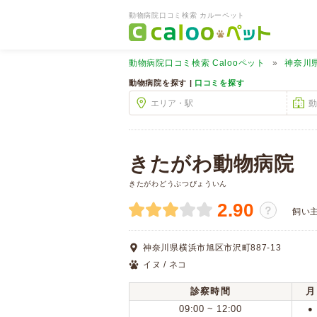
動物病院口コミ検索 カルーペット
動物病院口コミ検索
Calooペット
神奈川
動物病院を探す |
口コミを探す
きたがわ動物病院
きたがわどうぶつびょういん
2.90
？
飼い
神奈川県横浜市旭区市沢町887-13
イヌ / ネコ
診察時間
月
09:00 ~ 12:00
●