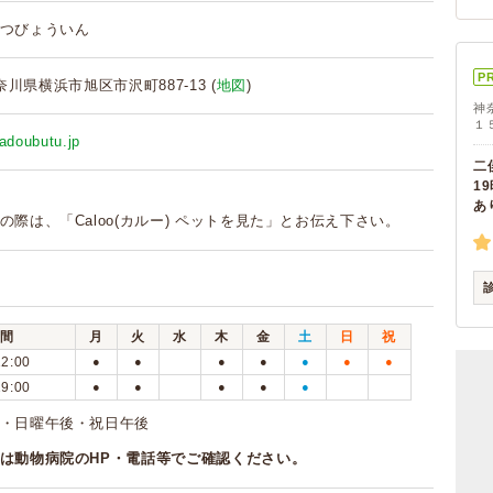
つびょういん
P
 神奈川県横浜市旭区市沢町887-13 (
地図
)
神
１
wadoubutu.jp
二
1
あ
の際は、「Caloo(カルー) ペットを見た」とお伝え下さい。
間
月
火
水
木
金
土
日
祝
12:00
●
●
●
●
●
●
●
19:00
●
●
●
●
●
曜・日曜午後・祝日午後
は動物病院のHP・電話等でご確認ください。