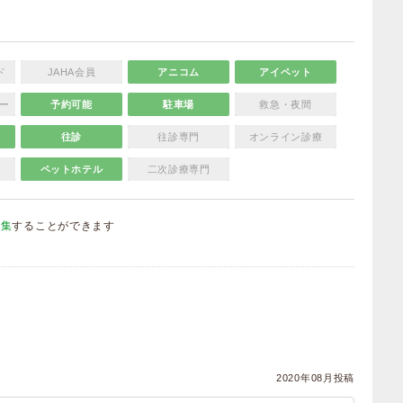
ド
JAHA会員
アニコム
アイペット
ー
予約可能
駐車場
救急・夜間
往診
往診専門
オンライン診療
ペットホテル
二次診療専門
編集
することができます
）
2020年08月投稿