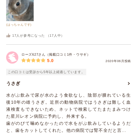
(はっちゃんです)
17
人が参考になった （
17
人中）
ローズ627さん（掲載口コミ1件・ウサギ）
5.0
2020年06月投稿
この口コミは受診から5年以上経過しています。
うさぎ
水がぶ飲みで尿が水のよう食欲なし、陰部が腫れている生
後10年の雄うさぎ。近所の動物病院ではうさぎは難しく血
液検査もできないため、ネットで検索してたまたまみつけ
た星川レオン病院に予約し、外来する。
歯がのびて噛めなかったので水をがぶ飲みしているようだ
と、歯をカットしてくれた。他の病院では腎不全だと言...