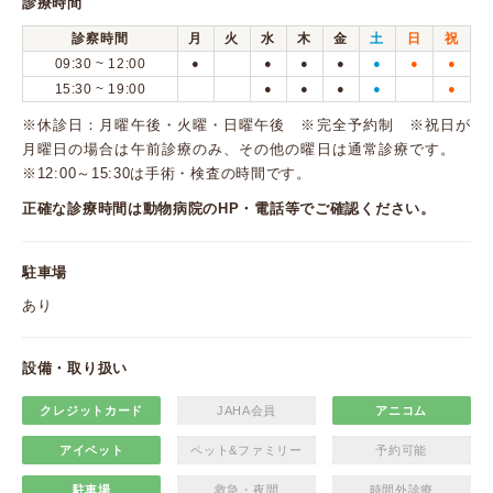
診療時間
診察時間
月
火
水
木
金
土
日
祝
09:30 ~ 12:00
●
●
●
●
●
●
●
15:30 ~ 19:00
●
●
●
●
●
※休診日：月曜午後・火曜・日曜午後 ※完全予約制 ※祝日が
月曜日の場合は午前診療のみ、その他の曜日は通常診療です。
※12:00～15:30は手術・検査の時間です。
正確な診療時間は動物病院のHP・電話等でご確認ください。
駐車場
あり
設備・取り扱い
クレジットカード
JAHA会員
アニコム
アイペット
ペット&ファミリー
予約可能
駐車場
救急・夜間
時間外診療