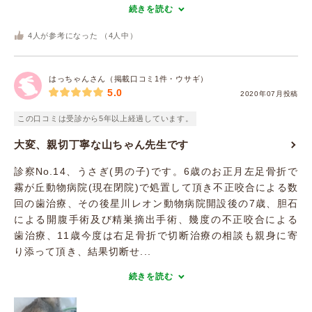
続きを読む
4
人が参考になった （
4
人中）
はっちゃんさん（掲載口コミ1件・ウサギ）
5.0
2020年07月投稿
この口コミは受診から5年以上経過しています。
大変、親切丁寧な山ちゃん先生です
診察No.14、うさぎ(男の子)です。6歳のお正月左足骨折で
霧が丘動物病院(現在閉院)で処置して頂き不正咬合による数
回の歯治療、その後星川レオン動物病院開設後の7歳、胆石
による開腹手術及び精巣摘出手術、幾度の不正咬合による
歯治療、11歳今度は右足骨折で切断治療の相談も親身に寄
り添って頂き、結果切断せ...
続きを読む