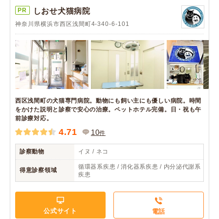
PR
しおせ犬猫病院
神奈川県横浜市西区浅間町4-340-6-101
西区浅間町の犬猫専門病院。動物にも飼い主にも優しい病院。時間
をかけた説明と診察で安心の治療。ペットホテル完備。日・祝も午
前診療対応。
4.71
10
件
診察動物
イヌ / ネコ
循環器系疾患 / 消化器系疾患 / 内分泌代謝系
得意診察領域
疾患
公式サイト
電話