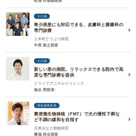
松浦 尚哉獣医師
その他
希少疾患にも対応できる、皮膚科と腫瘍科の
専門診療
上本町どうぶつ病院
中西 崇之院長
その他
新しい形の病院。リラックスできる院内で高
度な専門診療を提供
リライフアニマルクリニック
徳永 秀院長
消化器系疾患
糞便微生物移植（FMT）で犬の慢性下痢な
ど不調の緩和を目指す
兵庫みなと動物病院
豊福 祥生院長