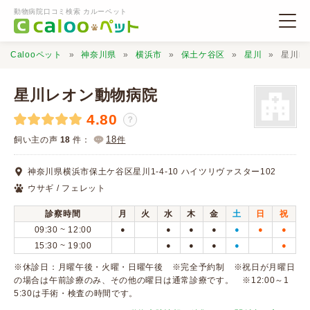
動物病院口コミ検索 カルーペット
Calooペット
神奈川県
横浜市
保土ケ谷区
星川
星川レ
星川レオン動物病院
4.80
？
動物病院検索
18
飼い主の声
18
件：
件
神奈川県横浜市保土ケ谷区星川1-4-10 ハイツリヴァスター102
口コミ検索
ウサギ / フェレット
診察時間
月
火
水
木
金
土
日
祝
Calooペットとは？
09:30 ~ 12:00
●
●
●
●
●
●
●
15:30 ~ 19:00
●
●
●
●
●
口コミ投稿
※休診日：月曜午後・火曜・日曜午後 ※完全予約制 ※祝日が月曜日
の場合は午前診療のみ、その他の曜日は通常診療です。 ※12:00～1
5:30は手術・検査の時間です。