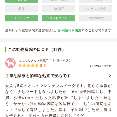
往診
往診専門
オンライン診療
トリミング
ペットホテル
二次診療専門
星川レオン動物病院の運営者様は、
病院情報を編集
することができます
この動物病院の口コミ（18件）
ちよたんさん（掲載口コミ4件・イヌ）
5.0
2022年06月投稿
丁寧な診察と的確な処置で安心です
愛犬は5歳のオスのフレンチブルドッグです。朝から食欲が
なく、少しフードを食べましたが、その後数回嘔吐し、下
痢に少量の血の混じった粘膜が出てしまいました。運悪
く、かかりつけの動物病院は休診日で、こちらの病院をネ
ットで探して電話しました。基本、予約制でしたが、病状
を伝えると、受付の方が親切に応対してくだ...