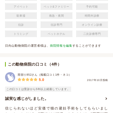
アイペット
ペット&ファミリー
予約可能
駐車場
救急・夜間
時間外診療
往診
往診専門
オンライン診療
トリミング
ペットホテル
二次診療専門
日向山動物病院の運営者様は、
病院情報を編集
することができます
この動物病院の口コミ（4件）
雨宿り852さん（掲載口コミ1件・ネコ）
5.0
2017年10月投稿
この口コミは受診から5年以上経過しています。
誠実な感じがしました。
信じられないほど安価で猫の避妊手術をしてもらいまし