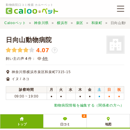
動物病院口コミ検索 カルーペット
Calooペット
神奈川県
横浜市
泉区
和泉町
日向山動物
日向山動物病院
4.07
？
動物病院検索
4
飼い主の声
4
件：
件
神奈川県横浜市泉区和泉町7315-15
口コミ検索
イヌ / ネコ
診察時間
月
火
水
木
金
土
日
祝
Calooペットとは？
09:00 ~ 19:00
●
●
●
●
●
●
●
動物病院情報を編集する（関係者の方へ）
口コミ投稿
4
トップ
口コミ
地図