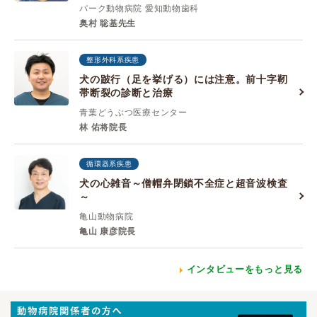
パーク動物病院 愛知動物歯科
奥村 聡基先生
整形外科系疾患
犬の跛行（足を挙げる）には注意。前十字靭
帯断裂の診断と治療
青葉どうぶつ医療センター
林 佑将院長
循環器系疾患
犬の心雑音～僧帽弁閉鎖不全症と超音波検査
～
亀山動物病院
亀山 康彦院長
インタビューをもっと見る