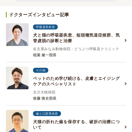
ドクターズインタビュー記事
呼吸器系疾患
犬と猫の呼吸器疾患、短頭種気道症候群、気
管虚脱の診断と治療
名古屋みなみ動物病院・どうぶつ呼吸器クリニック
稲葉 健一院長
その他
ペットのため学び続ける、皮膚とエイジング
ケアのスペシャリスト
北川犬猫病院
後藤 慎史院長
歯と口腔系疾患
犬猫の折れた歯を保存する、破折の治療につ
いて