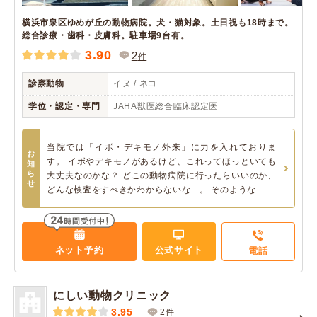
横浜市泉区ゆめが丘の動物病院。犬・猫対象。土日祝も18時まで。
総合診療・歯科・皮膚科。駐車場9台有。
3.90
2
件
診察動物
イヌ / ネコ
学位・認定・専門
JAHA獣医総合臨床認定医
当院では「イボ・デキモノ外来」に力を入れておりま
お
す。 イボやデキモノがあるけど、これってほっといても
知
ら
大丈夫なのかな？ どこの動物病院に行ったらいいのか、
せ
どんな検査をすべきかわからないな…。 そのような...
ネット予約
公式サイト
電話
にしい動物クリニック
3.95
2件