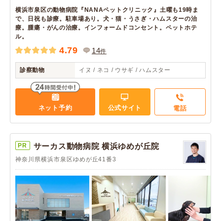
横浜市泉区の動物病院『NANAペットクリニック』土曜も19時ま
で、日祝も診療。駐車場あり。犬・猫・うさぎ・ハムスターの治
療。腫瘍・がんの治療。インフォームドコンセント。ペットホテ
ル。
4.79
14
件
診察動物
イヌ / ネコ / ウサギ / ハムスター
ネット予約
公式サイト
電話
PR
サーカス動物病院 横浜ゆめが丘院
神奈川県横浜市泉区ゆめが丘41番3