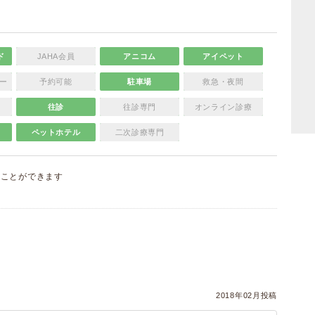
ド
JAHA会員
アニコム
アイペット
ー
予約可能
駐車場
救急・夜間
往診
往診専門
オンライン診療
ペットホテル
二次診療専門
ることができます
）
2018年02月投稿