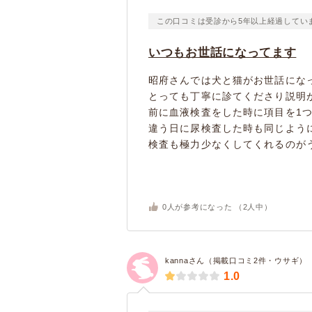
この口コミは受診から5年以上経過してい
いつもお世話になってます
昭府さんでは犬と猫がお世話にな
とっても丁寧に診てくださり説明
前に血液検査をした時に項目を1
違う日に尿検査した時も同じよう
検査も極力少なくしてくれるのがう
0
人が参考になった （
2
人中）
kannaさん（掲載口コミ2件・ウサギ）
1.0