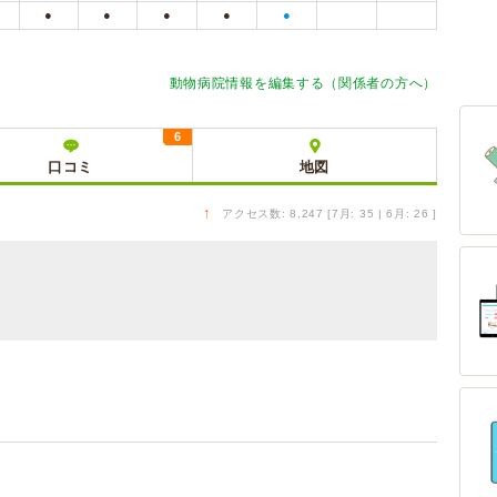
●
●
●
●
●
動物病院情報を編集する（関係者の方へ）
6
口コミ
地図
↑
アクセス数: 8,247 [7月: 35 | 6月: 26 ]