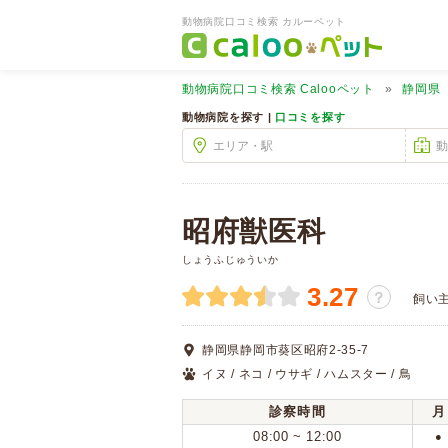
動物病院口コミ検索 カルーペット
動物病院口コミ検索
Calooペット
静岡県
動物病院を探す |
口コミを探す
昭府獣医科
しょうふじゅういか
3.27
？
飼い
静岡県静岡市葵区昭府2-35-7
イヌ / ネコ / ウサギ / ハムスター / 鳥
診察時間
月
08:00 ~ 12:00
●