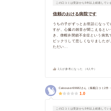
この口コミは受診から5年以上経過してい
信頼のおける病院です
うちの子がずっとお世話になって
すが、心臓の雑音が聞こえるとい
き、僧帽弁閉鎖不全症という病気
ビックリして悲しくなりましたが
ただい...
2
人が参考になった （
4
人中）
Caloouser69682さん（掲載口コミ2
1.0
この口コミは受診から5年以上経過してい