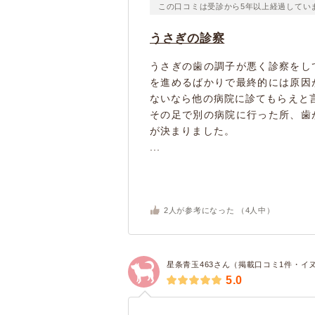
この口コミは受診から5年以上経過してい
うさぎの診察
うさぎの歯の調子が悪く診察をし
を進めるばかりで最終的には原因
ないなら他の病院に診てもらえと
その足で別の病院に行った所、歯
が決まりました。
...
2
人が参考になった （
4
人中）
星条青玉463さん（掲載口コミ1件・イ
5.0