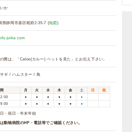
いか
静岡県静岡市葵区昭府2-35-7 (
地図
)
ofu-juika.com
の際は、「Caloo(カルー) ペットを見た」とお伝え下さい。
ウサギ / ハムスター / 鳥
間
月
火
水
木
金
土
日
祝
12:00
●
●
●
●
●
●
19:00
●
●
●
●
●
●
日・祝日・年末年始
は動物病院のHP・電話等でご確認ください。