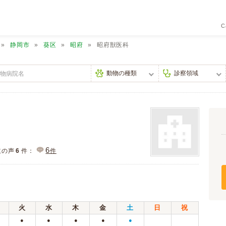
C
静岡市
葵区
昭府
昭府獣医科
6
主の声
6
件：
件
火
水
木
金
土
日
祝
●
●
●
●
●