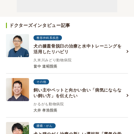
ドクターズインタビュー記事
整形外科系疾患
犬の膝蓋骨脱臼の治療と水中トレーニングを
活用したリハビリ
久米川みどり動物病院
畠中 道昭院長
その他
飼い主やペットと向かい合い「病気にならな
い飼い方」を伝えたい
かるがも動物病院
大井 孝浩院長
腫瘍・がん