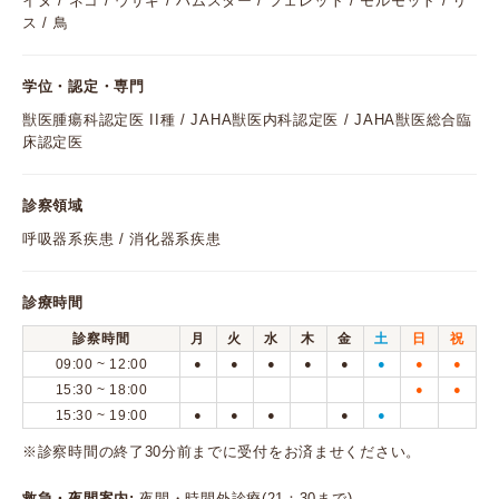
イヌ / ネコ / ウサギ / ハムスター / フェレット / モルモット / リ
ス / 鳥
学位・認定・専門
獣医腫瘍科認定医 II種 / JAHA獣医内科認定医 / JAHA獣医総合臨
床認定医
診察領域
呼吸器系疾患 / 消化器系疾患
診療時間
診察時間
月
火
水
木
金
土
日
祝
09:00 ~ 12:00
●
●
●
●
●
●
●
●
15:30 ~ 18:00
●
●
15:30 ~ 19:00
●
●
●
●
●
※診察時間の終了30分前までに受付をお済ませください。
救急・夜間案内:
夜間・時間外診療(21：30まで)