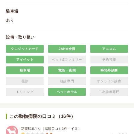
駐車場
あり
設備・取り扱い
クレジットカード
JAHA会員
アニコム
アイペット
ペット&ファミリー
予約可能
駐車場
救急・夜間
時間外診療
往診
往診専門
オンライン診療
トリミング
ペットホテル
二次診療専門
この動物病院の口コミ（16件）
花霞516さん（掲載口コミ1件・イヌ）