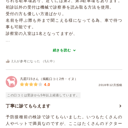
られる駐車場あり、近くには第2、第3駐車場もあります。
初診以外の受付は機械で診察券を読み取る方法を使用。
受付の方も優しい方達ばかり。
名前を呼ぶ際も外まで聞こえる様になってる為、車で待つ
事も可能です。
診察室の入室は1名となってますが、
...
続きを読む
2
人が参考になった （
5
人中）
凡図723さん（掲載口コミ2件・イヌ）
4.0
2018年12月投稿
この口コミは受診から5年以上経過しています。
丁寧に診てもらえます
予防接種前の検診で診てもらいました。いつもたくさんの
人やペットで満員なのですが、ここはたくさんのドクター