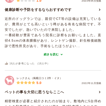
1.0
2023年05月投稿
健康診断や予防をするならおすすめです
近所のドッグランでは、親切でCT等の設備は充実している
が、費用がとても高いという噂がある有名な病院です。不
安でしたが、急いでいたので来院しました。
一番経験が豊富であろう院長に診察をお願いしました。直
径4.5cmの体表腫瘤があり、レントゲン撮影、針生検後細胞
診で悪性所見があり、手術をしたほうがよい...
続きを読む
16
人が参考になった （
18
人中）
レックさん（掲載口コミ2件・イヌ）
5.0
2022年11月投稿
ペットの事を大切に思うならここへ
精密検査が必要と紹介されたのが始まり。敷地内に5台停め