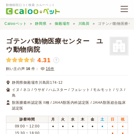
動物病院口コミ検索 カルーペット
Calooペット
静岡県
御殿場市
川島田
ゴテンバ動物医療セ
ゴテンバ動物医療センター ユ
ウ動物病院
4.31
動物病院検索
？
16
飼い主の声
16
件：
件
口コミ検索
静岡県御殿場市川島田174-12
イヌ / ネコ / ウサギ / ハムスター / フェレット / モルモット / リス /
Calooペットとは？
鳥
獣医腫瘍科認定医 II種 / JAHA獣医内科認定医 / JAHA獣医総合臨床
認定医
口コミ投稿
診察時間
月
火
水
木
金
土
日
祝
09:00 ~ 12:00
●
●
●
●
●
●
●
●
15:30 ~ 18:00
●
●