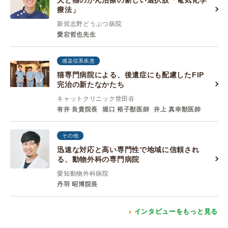
犬と猫のがん治療の新しい選択肢「電気化学
療法」
新習志野どうぶつ病院
愛宕哲也先生
感染症系疾患
猫専門病院による、後遺症にも配慮したFIP
完治の新たなかたち
キャットクリニック世田谷
有井 良貴院長
堀口 裕子獣医師
井上 真幸獣医師
その他
迅速な対応と高い専門性で地域に信頼され
る、動物外科の専門病院
愛知動物外科病院
丹羽 昭博院長
インタビューをもっと見る