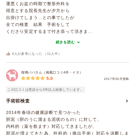
運悪くお盆の時期で整形外科を
得意とする院長先生が夕方から
出掛けてしまう…との事でしたが
全ての検査 結果 手術をして
くださり安定するまで付き添って頂きま...
続きを読む
6
人が参考になった （
11
人中）
瑠璃パパさん（掲載口コミ4件・イヌ）
5.0
2017年02月投稿
この口コミは受診から5年以上経過しています。
手術前検査
2014年春頃の健康診断で見つかった
胆泥（胆のうに溜まる泥状のもの）に対して、
内科的（薬を飲ます）対応してきましたが、
胆泥が増えてきた為、外科的（摘出手術）対応を決断しま