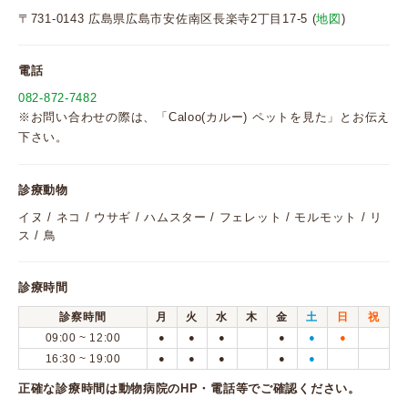
〒731-0143 広島県広島市安佐南区長楽寺2丁目17-5 (
地図
)
電話
082-872-7482
※お問い合わせの際は、「Caloo(カルー) ペットを見た」とお伝え
下さい。
診療動物
イヌ / ネコ / ウサギ / ハムスター / フェレット / モルモット / リ
ス / 鳥
診療時間
診察時間
月
火
水
木
金
土
日
祝
09:00 ~ 12:00
●
●
●
●
●
●
16:30 ~ 19:00
●
●
●
●
●
正確な診療時間は動物病院のHP・電話等でご確認ください。