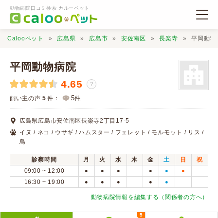
動物病院口コミ検索 カルーペット
Calooペット
広島県
広島市
安佐南区
長楽寺
平岡動物
平岡動物病院
4.65
？
動物病院検索
5
飼い主の声
5
件：
件
広島県広島市安佐南区長楽寺2丁目17-5
口コミ検索
イヌ / ネコ / ウサギ / ハムスター / フェレット / モルモット / リス /
鳥
Calooペットとは？
診察時間
月
火
水
木
金
土
日
祝
09:00 ~ 12:00
●
●
●
●
●
●
16:30 ~ 19:00
●
●
●
●
●
口コミ投稿
動物病院情報を編集する（関係者の方へ）
5