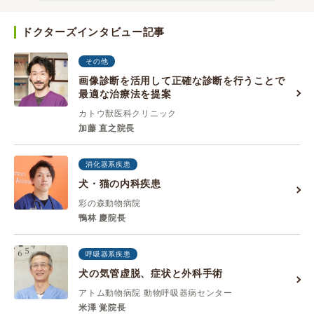
ドクターズインタビュー記事
その他
画像診断を活用して正確な診断を行うことで
最適な治療法を提案
カトウ獣医科クリニック
加藤 直之院長
消化器系疾患
犬・猫の内科疾患
彩の森動物病院
鴨林 慶院長
呼吸器系疾患
犬の気管虚脱、症状と外科手術
アトム動物病院 動物呼吸器病センター
米澤 覚院長