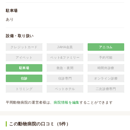
駐車場
あり
設備・取り扱い
クレジットカード
JAHA会員
アニコム
アイペット
ペット&ファミリー
予約可能
駐車場
救急・夜間
時間外診療
往診
往診専門
オンライン診療
トリミング
ペットホテル
二次診療専門
平岡動物病院の運営者様は、
病院情報を編集
することができます
この動物病院の口コミ（5件）