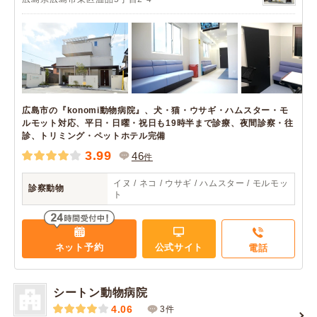
広島市の『konomi動物病院』、犬・猫・ウサギ・ハムスター・モ
ルモット対応、平日・日曜・祝日も19時半まで診療、夜間診察・往
診、トリミング・ペットホテル完備
3.99
46
件
イヌ / ネコ / ウサギ / ハムスター / モルモッ
診察動物
ト
ネット予約
公式サイト
電話
シートン動物病院
4.06
3件