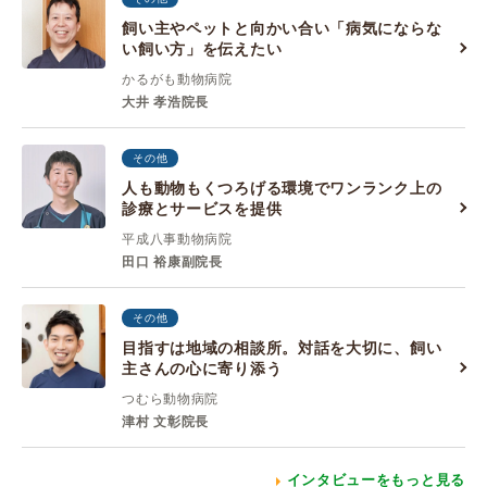
飼い主やペットと向かい合い「病気にならな
い飼い方」を伝えたい
かるがも動物病院
大井 孝浩院長
その他
人も動物もくつろげる環境でワンランク上の
診療とサービスを提供
平成八事動物病院
田口 裕康副院長
その他
目指すは地域の相談所。対話を大切に、飼い
主さんの心に寄り添う
つむら動物病院
津村 文彰院長
インタビューをもっと見る