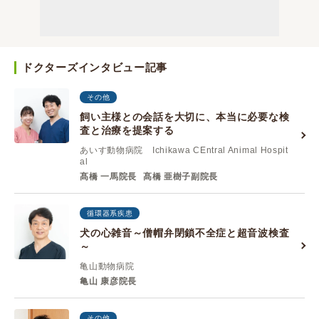
ドクターズインタビュー記事
その他
飼い主様との会話を大切に、本当に必要な検
査と治療を提案する
あいす動物病院 Ichikawa CEntral Animal Hospit
al
髙橋 一馬院長
髙橋 亜樹子副院長
循環器系疾患
犬の心雑音～僧帽弁閉鎖不全症と超音波検査
～
亀山動物病院
亀山 康彦院長
その他