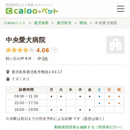
動物病院口コミ検索 カルーペット
Calooペット
鹿児島県
鹿児島市
鴨池
中央愛犬病院
中央愛犬病院
4.06
？
動物病院検索
5
飼い主の声
5
件：
件
鹿児島県鹿児島市鴨池1-63-17
口コミ検索
イヌ / ネコ
診察時間
月
火
水
木
金
土
日
祝
Calooペットとは？
09:00 ~ 11:30
●
●
●
●
●
●
●
15:00 ~ 17:30
●
●
●
16:00 ~ 19:00
●
●
●
●
口コミ投稿
※水曜は前日までの完全予約による診療 です（急患は除く)
動物病院情報を編集する（関係者の方へ）