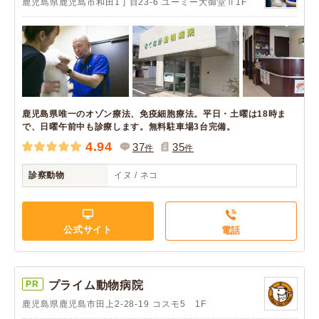
鹿児島県鹿児島市和田1丁目23-6 ユーミー大御堂Ⅱ1F
鹿児島県唯一のオゾン療法、免疫細胞療法。平日・土曜は18時ま
で、日曜午前中も診療します。無料駐車場3台完備。
4.94
37
35
件
件
診察動物
イヌ / ネコ
公式サイト
電話
PR
プライム動物病院
鹿児島県鹿児島市田上2-28-19 コスモ5 1F