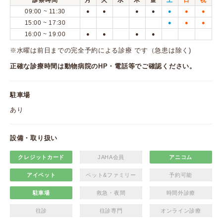
診察時間
月
火
水
木
金
土
日
祝
09:00 ~ 11:30
●
●
●
●
●
●
●
15:00 ~ 17:30
●
●
●
16:00 ~ 19:00
●
●
●
●
※水曜は前日までの完全予約による診療 です（急患は除く)
正確な診療時間は動物病院のHP・電話等でご確認ください。
駐車場
あり
設備・取り扱い
クレジットカード
JAHA会員
アニコム
アイペット
ペット&ファミリー
予約可能
駐車場
救急・夜間
時間外診療
往診
往診専門
オンライン診療