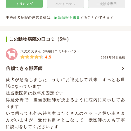
トリミング
ペットホテル
二次診療専門
中央愛犬病院の運営者様は、
病院情報を編集
することができます
この動物病院の口コミ（5件）
犬犬犬犬さん（掲載口コミ1件・イヌ）
4.5
2023年01月投稿
信頼できる獣医師
愛犬が急逝しました うちにお迎えして以来 ずっとお世
話になっています
担当獣医師は数年来固定です
得意分野で、担当獣医師が決まるように院内に掲示してあ
ります
いつ伺っても外来待合室はたくさんのペットと飼い主さま
方がいますが 受付も粛々とこなして 獣医師の方も丁寧
に説明をしてくださいます