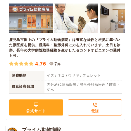
鹿児島市田上の『プライム動物病院』は豊富な経験と根拠に基づい
た獣医療を提供。腫瘍科・整形外科に力を入れています。土日も診
察。長年の大学病院勤務経験を生かしたセカンドオピニオンの受付
も可。
4.76
7
件
診察動物
イヌ / ネコ / ウサギ / フェレット
内分泌代謝系疾患 / 整形外科系疾患 / 腫瘍・
得意診察領域
がん
公式サイト
電話
プライム動物病院