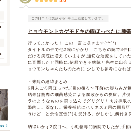
5.0
石川県
(1)
この口コミは受診から5年以上経過しています。
ヒョウモントカゲモドキの両ほっぺたに腫
イヌ
ネコ
(129)
(68)
ウサギ
ハムスター
行ってよかった！ この一言に尽きます(*^^*)
(8)
(20)
タイトルの件で他2院にかかり，こちらの院で3件
モルモット
フェレット
(2)
(6)
だける病院は増えていますが,適切な治療をしていた
シマリス
チンチラ
(1)
(1)
眼科系疾患
に直面したと同時に,信頼できる病院と先生に出会
(0)
(1)
(0)
(0)
ョウモンちゃんたちのために,少しでも参考になれ
皮膚系疾患
脳・神経系疾患
(2)
(1)
(0)
(0)
(0)
(0)
・来院の経緯まとめ
(0)
(0)
消化器系疾患
(3)
6月末ごろ両ほっぺた(目の後ろ〜耳前)の膨らみが
マウス/ラット
(0)
(0)
(2)
結果は筋肉の細菌感染による腐敗からの炎症。片側
内分泌代謝系疾患
鳥
(0)
(1)
(4)
ラのようなものを突っ込んでグリグリ！肉片採取
撃的…。薬なし。栄養補給にハリネズミ用の固形餌
血液・免疫系疾患
フィンチ
インコ/オウム
(1)
(0)
(2)
(2)
うけど…と余命宣告(?)を受ける。がしかし,餌付き
アヒル
鶏
(0)
(0)
(0)
(0)
生殖器系疾患
ガチョウ
カモ
(1)
(0)
(0)
(0)
納得いかず2院目へ。小動物専門病院でしたが,手術