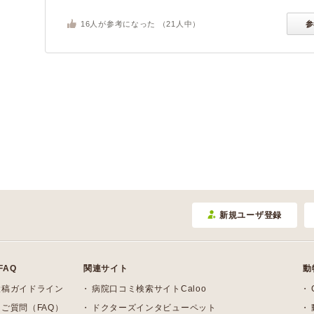
16
人が参考になった （
21
人中）
参
新規ユーザ登録
FAQ
関連サイト
動
投稿ガイドライン
病院口コミ検索サイトCaloo
ご質問（FAQ）
ドクターズインタビューペット