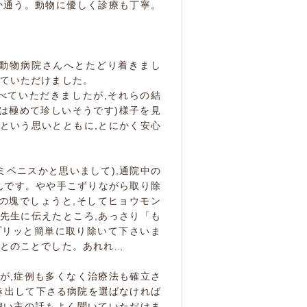
か通う。動物に優しく診療も丁寧。
布動物病院さんへとたどり着きまし
見ていただけました。
べていただきましたが,それらの結
は極めて珍しいそうです)様子を見
という思いとともに,とにかく安心
ミペニスかと思いまして),通院中の
んです。やや手こずりながら取り除
の塊でしょうと,そしてヒョウモン
先生に伝えたところ,あっさり「も
プリッと簡単に取り除いて下さいま
」とのことでした。あれれ…
が,症例も多くなく治療法も確立さ
き出して下さる病院を選ばなければ
飼い主の話もよく聞いていただけま