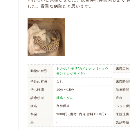
した。貴重な病院だと思います。
トカゲ/ヤモリ/カメレオン
(
ヒョウ
来院目的
動物の種類
モントカゲモドキ
)
予約の有無
なし
来院時間
待ち時間
10分〜15分
診療時間
診療領域
腫瘍・がん
症状
病名
良性腫瘍
ペット保
料金
9000円 (備考: 内 初診料1500円)
来院理由
薬
-
受診時期