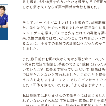
寄生虫
腫瘍・がん
果を伝え,抗生物質を処方いただき様子を見て何度
(2)
(1)
(0)
しかし瘤は良くならず薬の関係か食欲も落ちた。
カエル
サンショウウオ/イモ
(0)
(0)
(0)
リ
(0)
けが・その他
(0)
(6)
(0)
そして,サードオピニオン(?！)を求めて,田園調
トカゲ/ヤモリ/カメレ
カメ
(0)
た。先生はどなたでもと伝えましたが,院長先生に
オン
(1)
レントゲンを撮り,プチッと穴を空けて内容物を調
ヘビ
(0)
果,良性の腫瘍ではないかとのことで(両側というの
ることに。今までの他院での診療は何だったのか？
(0)
(0)
しました。
豚
牛
(0)
(0)
ヤギ
羊
(0)
(0)
また,数日前にお尻の穴から何かが飛び出ていて(ヘ
その他
(4)
2院目に電話で相談し,手術のできる1院目に行った
いていただき,軟膏まで塗っていただいて,結果は垢
では見たことないと言われました。このことを院長
う片方もありますよ。」と。そしてピンセットで
した！正体も教えていただき,「よく起きますよ！
私は獣医ではありませんので偉そうには言えません
れていないのであれば,丁寧に調べ,真摯に答えを導
いけないと実感しました。院全体の雰囲気もよく,