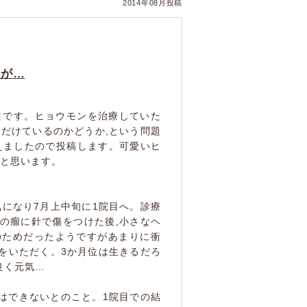
2014年08月投稿
瘍が…
目です。ヒョウモンを治療していた
だけているのかどうか,という問題
えましたので投稿します。可愛いヒ
ばと思います。
気になり7月上中旬に1院目へ。診療
の瘤に針で傷をつけた後,小さなヘ
のためだったようですがあまりに衝
をいただく。3か月位は生きるだろ
良く元気…
はできないとのこと。1院目での結