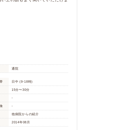
通院
帯
日中 (9-18時)
15分〜30分
-
険
-
他病院からの紹介
2014年08月