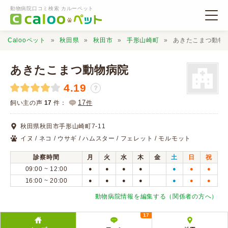
動物病院口コミ検索 カルーペット
Calooペット
秋田県
秋田市
手形山崎町
あきたこまつ動物
あきたこまつ動物病院
4.19
？
動物病院検索
17
飼い主の声
17
件：
件
秋田県秋田市手形山崎町7-11
口コミ検索
イヌ / ネコ / ウサギ / ハムスター / フェレット / モルモット
診察時間
月
火
水
木
金
土
日
祝
Calooペットとは？
09:00 ~ 12:00
●
●
●
●
●
●
●
16:00 ~ 20:00
●
●
●
●
●
●
●
口コミ投稿
動物病院情報を編集する（関係者の方へ）
17