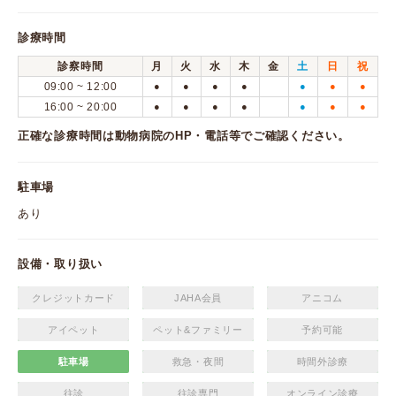
診療時間
診察時間
月
火
水
木
金
土
日
祝
09:00 ~ 12:00
●
●
●
●
●
●
●
16:00 ~ 20:00
●
●
●
●
●
●
●
正確な診療時間は動物病院のHP・電話等でご確認ください。
駐車場
あり
設備・取り扱い
クレジットカード
JAHA会員
アニコム
アイペット
ペット&ファミリー
予約可能
駐車場
救急・夜間
時間外診療
往診
往診専門
オンライン診療