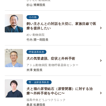
さいわい動物病院
杉山 博輝院長
その他
飼い主さんとの対話を大切に、家族目線で医
療を提供したい
めい動物病院
竹内 潤一郎院長
呼吸器系疾患
犬の気管虚脱、症状と外科手術
アトム動物病院 動物呼吸器病センター
米澤 覚院長
腎・泌尿器系疾患
犬と猫の尿管結石（尿管閉塞）に対する治
療〜外科手術を中心に〜
福島中央どうぶつクリニック
桑原 拓磨院長