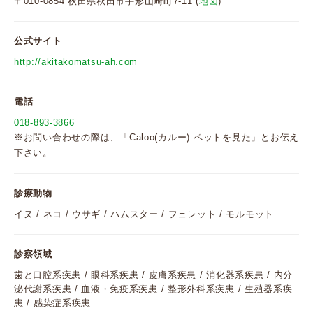
〒010-0854 秋田県秋田市手形山崎町7-11 (
地図
)
公式サイト
http://akitakomatsu-ah.com
電話
018-893-3866
※お問い合わせの際は、「Caloo(カルー) ペットを見た」とお伝え
下さい。
診療動物
イヌ / ネコ / ウサギ / ハムスター / フェレット / モルモット
診察領域
歯と口腔系疾患 / 眼科系疾患 / 皮膚系疾患 / 消化器系疾患 / 内分
泌代謝系疾患 / 血液・免疫系疾患 / 整形外科系疾患 / 生殖器系疾
患 / 感染症系疾患