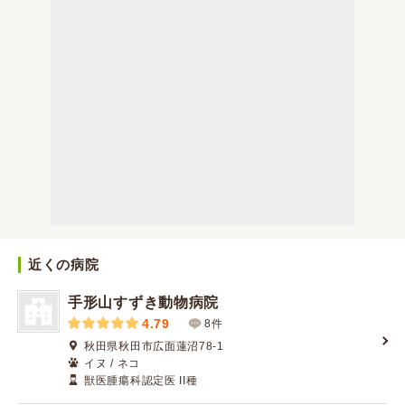
近くの病院
手形山すずき動物病院
4.79
8件
秋田県秋田市広面蓮沼78-1
イヌ / ネコ
獣医腫瘍科認定医 II種