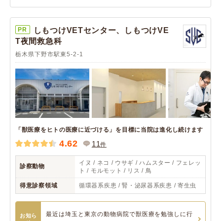
PR
しもつけVETセンター、しもつけVE
T夜間救急科
栃木県下野市駅東5-2-1
「獣医療をヒトの医療に近づける」を目標に当院は進化し続けます
4.62
11
件
イヌ / ネコ / ウサギ / ハムスター / フェレッ
診察動物
ト / モルモット / リス / 鳥
得意診察領域
循環器系疾患 / 腎・泌尿器系疾患 / 寄生虫
最近は埼玉と東京の動物病院で獣医療を勉強しに行
お知ら