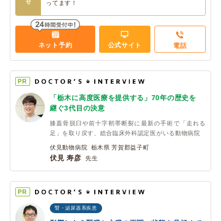
せ
ってます！
ネット予約
公式サイト
電話
PR
「栃木に高度医療を提供する」70年の歴史を
継ぐ3代目の決意
膝蓋骨脱臼や前十字靭帯断裂に最新の手術で「走れる
足」を取り戻す、総合臨床外科認定医がいる動物病院
伏見動物病院 栃木県 芳賀郡益子町
伏見 寿彦
先生
PR
腎・泌尿器系疾患