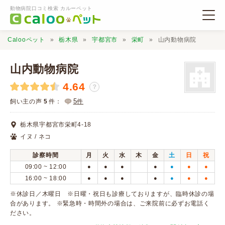
動物病院口コミ検索 カルーペット
Calooペット
栃木県
宇都宮市
栄町
山内動物病院
山内動物病院
4.64
？
動物病院検索
5
飼い主の声
5
件：
件
栃木県宇都宮市栄町4-18
口コミ検索
イヌ / ネコ
診察時間
月
火
水
木
金
土
日
祝
Calooペットとは？
09:00 ~ 12:00
●
●
●
●
●
●
●
16:00 ~ 18:00
●
●
●
●
●
●
●
口コミ投稿
※休診日／木曜日 ※日曜・祝日も診療しておりますが、臨時休診の場
合があります。 ※緊急時・時間外の場合は、ご来院前に必ずお電話く
ださい。