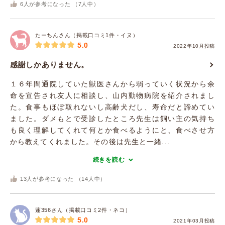
6
人が参考になった （
7
人中）
たーちんさん（掲載口コミ1件・イヌ）
5.0
2022年10月投稿
感謝しかありません。
１６年間通院していた獣医さんから弱っていく状況から余
命を宣告され友人に相談し、山内動物病院を紹介されまし
た。食事もほぼ取れないし高齢犬だし、寿命だと諦めてい
ました。ダメもとで受診したところ先生は飼い主の気持ち
も良く理解してくれて何とか食べるようにと、食べさせ方
から教えてくれました。その後は先生と一緒...
続きを読む
13
人が参考になった （
14
人中）
蓬356さん（掲載口コミ2件・ネコ）
5.0
2021年03月投稿