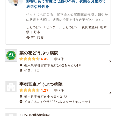
影響しあう腎臓と心臓の不調。状態を見極めて
適切な対処を
ペットにも起こる、腎不全と心腎関連症候群。細やか
に状態を把握し、適切な治療を行う必要があります。
しもつけVETセンター、しもつけVET夜間救急科 栃木
県 下野市
長 哲
院長
菜の花どうぶつ病院
4.42
4件
栃木県宇都宮市本丸町14-2 MAビル1F
イヌ / ネコ
宇都宮東どうぶつ病院
4.27
7件
栃木県宇都宮市中今泉4-3-22
イヌ / ネコ / ウサギ / ハムスター / モルモット
いなみ動物病院