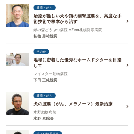
腫瘍・がん
治療が難しい犬や猫の副腎腫瘍を、高度な手
術技術で根本から治す
緑の森どうぶつ病院 AZem札幌発寒病院
柘植 勇祐院長
その他
地域に密着した優秀なホームドクターを目指
して
マイスター動物病院
下田 正純院長
腫瘍・がん
犬の腫瘍（がん、メラノーマ）最新治療
水野動物病院
水野 累院長
歯と口腔系疾患