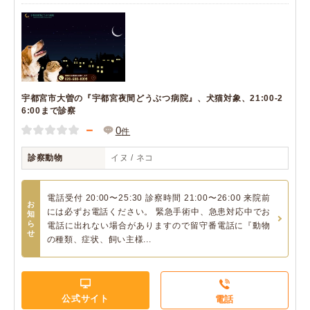
宇都宮市大曽の『宇都宮夜間どうぶつ病院』、犬猫対象、21:00-2
6:00まで診察
－
0
件
診察動物
イヌ / ネコ
電話受付 20:00〜25:30 診察時間 21:00〜26:00 来院前
お
には必ずお電話ください。 緊急手術中、急患対応中でお
知
ら
電話に出れない場合がありますので留守番電話に『動物
せ
の種類、症状、飼い主様...
公式サイト
電話