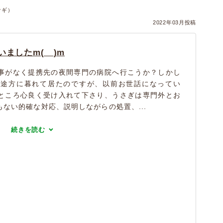
サギ）
2022年03月投稿
ましたm(__)m
事がなく提携先の夜間専門の病院へ行こうか？しかし
と途方に暮れて居たのですが、以前お世話になってい
ところ心良く受け入れて下さり、うさぎは専門外とお
ない的確な対応、説明しながらの処置、...
続きを読む