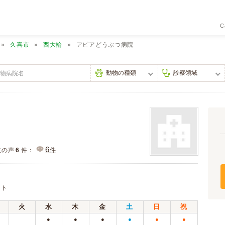
C
久喜市
西大輪
アピアどうぶつ病院
6
主の声
6
件：
件
ット
火
水
木
金
土
日
祝
●
●
●
●
●
●