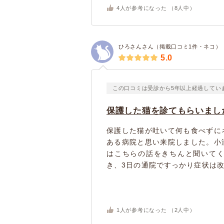
4
人が参考になった （
8
人中）
ひろさんさん（掲載口コミ1件・ネコ）
5.0
この口コミは受診から5年以上経過してい
保護した猫を診てもらいまし
保護した猫が吐いて何も食べずに
ある病院と思い来院しました。小
はこちらの話をきちんと聞いて
き、3日の通院ですっかり症状は改
1
人が参考になった （
2
人中）