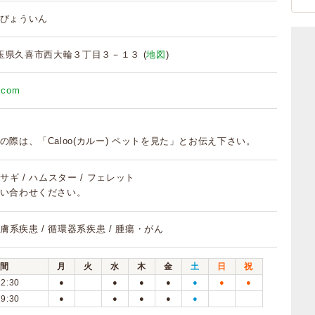
びょういん
6 埼玉県久喜市西大輪３丁目３－１３ (
地図
)
h.com
の際は、「Caloo(カルー) ペットを見た」とお伝え下さい。
 ウサギ / ハムスター / フェレット
い合わせください。
皮膚系疾患 / 循環器系疾患 / 腫瘍・がん
間
月
火
水
木
金
土
日
祝
12:30
●
●
●
●
●
●
●
19:30
●
●
●
●
●