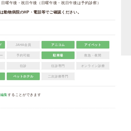
・日曜午後・祝日午後（日曜午後・祝日午後は予約診察）
は動物病院のHP・電話等でご確認ください。
ド
JAHA会員
アニコム
アイペット
ー
予約可能
駐車場
救急・夜間
往診
往診専門
オンライン診療
ペットホテル
二次診療専門
を編集
することができます
）