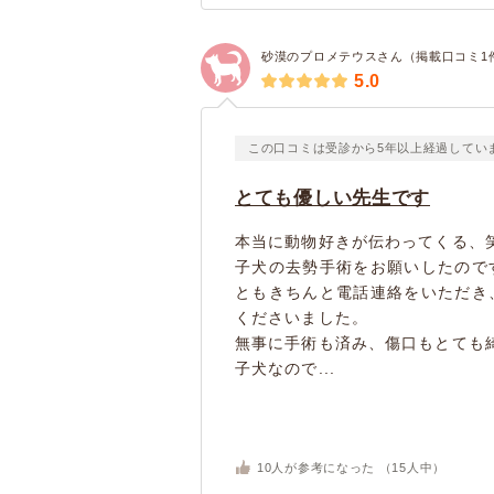
砂漠のプロメテウスさん（掲載口コミ1
5.0
この口コミは受診から5年以上経過してい
とても優しい先生です
本当に動物好きが伝わってくる、
子犬の去勢手術をお願いしたので
ともきちんと電話連絡をいただき
くださいました。
無事に手術も済み、傷口もとても
子犬なので...
10
人が参考になった （
15
人中）