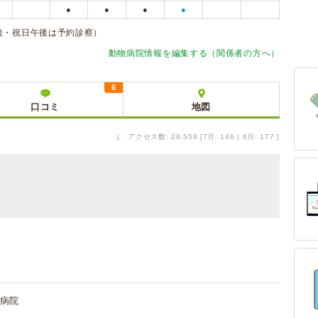
●
●
●
●
後・祝日午後は予約診察）
動物病院情報を編集する（関係者の方へ）
6
口コミ
地図
↓
アクセス数: 29,558 [7月: 146 | 6月: 177 ]
病院