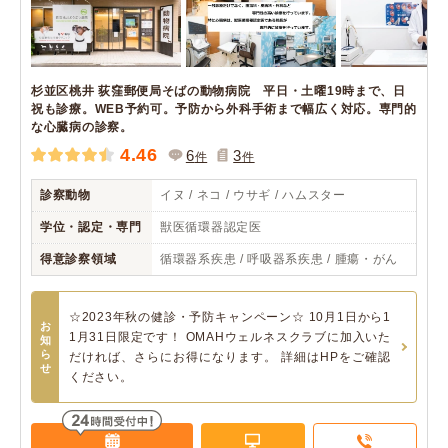
杉並区桃井 荻窪郵便局そばの動物病院 平日・土曜19時まで、日
祝も診療。WEB予約可。予防から外科手術まで幅広く対応。専門的
な心臓病の診察。
4.46
6
3
件
件
診察動物
イヌ / ネコ / ウサギ / ハムスター
学位・認定・専門
獣医循環器認定医
得意診察領域
循環器系疾患 / 呼吸器系疾患 / 腫瘍・がん
☆2023年秋の健診・予防キャンペーン☆ 10月1日から1
お
1月31日限定です！ OMAHウェルネスクラブに加入いた
知
ら
だければ、さらにお得になります。 詳細はHPをご確認
せ
ください。