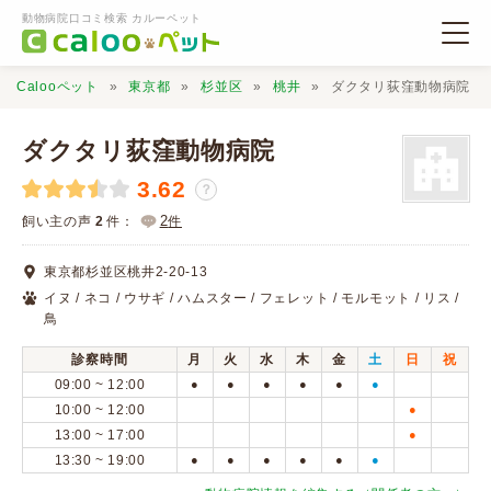
動物病院口コミ検索 カルーペット
Calooペット
東京都
杉並区
桃井
ダクタリ荻窪動物病院
ダクタリ荻窪動物病院
3.62
？
動物病院検索
2
飼い主の声
2
件：
件
東京都杉並区桃井2-20-13
口コミ検索
イヌ / ネコ / ウサギ / ハムスター / フェレット / モルモット / リス /
鳥
Calooペットとは？
診察時間
月
火
水
木
金
土
日
祝
09:00 ~ 12:00
●
●
●
●
●
●
10:00 ~ 12:00
●
口コミ投稿
13:00 ~ 17:00
●
13:30 ~ 19:00
●
●
●
●
●
●