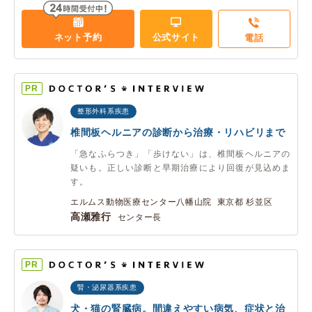
ネット予約
公式サイト
電話
PR
整形外科系疾患
椎間板ヘルニアの診断から治療・リハビリまで
「急なふらつき」「歩けない」は、椎間板ヘルニアの
疑いも。正しい診断と早期治療により回復が見込めま
す。
エルムス動物医療センター八幡山院 東京都 杉並区
高瀬雅行
センター長
PR
腎・泌尿器系疾患
犬・猫の腎臓病。間違えやすい病気、症状と治