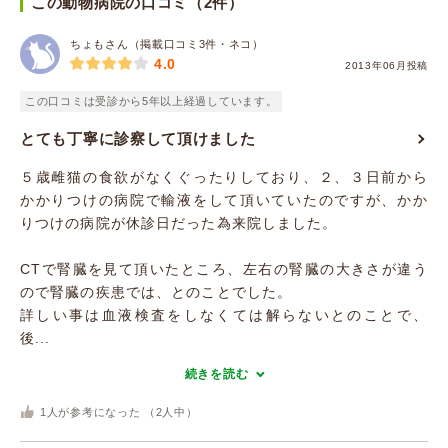
この動物病院の口コミ（2件）
ちょもさん（掲載口コミ3件・ネコ）
4.0
2013年06月投稿
この口コミは受診から5年以上経過しています。
とても丁寧に診察して頂けました
５歳雌猫の食欲がなくぐったりしており、２、３日前から
かかりつけの病院で輸液をして頂いていたのですが、かか
りつけの病院が休診日だった為来院しました。
CTで腎臓を見て頂いたところ、左右の腎臓の大きさが違う
ので腎臓の疾患では、とのことでした。
詳しい事は血液検査をしなくては解らないとのことで、
後...
続きを読む
1
人が参考になった （
2
人中）