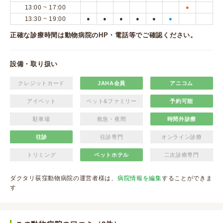
13:00 ~ 17:00
●
13:30 ~ 19:00
●
●
●
●
●
●
正確な診療時間は動物病院のHP・電話等でご確認ください。
設備・取り扱い
クレジットカード
JAHA会員
アニコム
アイペット
ペット&ファミリー
予約可能
駐車場
救急・夜間
時間外診療
往診
往診専門
オンライン診療
トリミング
ペットホテル
二次診療専門
ダクタリ荻窪動物病院の運営者様は、
病院情報を編集
することができま
す