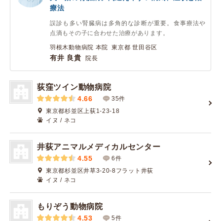
療法
誤診も多い腎臓病は多角的な診断が重要。食事療法や
点滴もその子に合わせた治療があります。
羽根木動物病院 本院 東京都 世田谷区
有井 良貴
院長
荻窪ツイン動物病院
4.66
35件
東京都杉並区上荻1-23-18
イヌ / ネコ
井荻アニマルメディカルセンター
4.55
6件
東京都杉並区井草3-20-8フラット井荻
イヌ / ネコ
もりぞう動物病院
4.53
5件