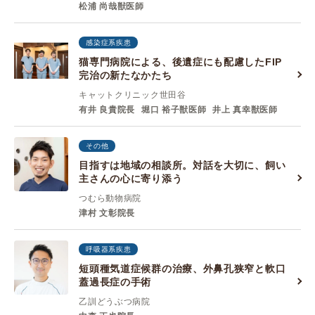
松浦 尚哉獣医師
感染症系疾患
猫専門病院による、後遺症にも配慮したFIP
完治の新たなかたち
キャットクリニック世田谷
有井 良貴院長
堀口 裕子獣医師
井上 真幸獣医師
その他
目指すは地域の相談所。対話を大切に、飼い
主さんの心に寄り添う
つむら動物病院
津村 文彰院長
呼吸器系疾患
短頭種気道症候群の治療、外鼻孔狭窄と軟口
蓋過長症の手術
乙訓どうぶつ病院