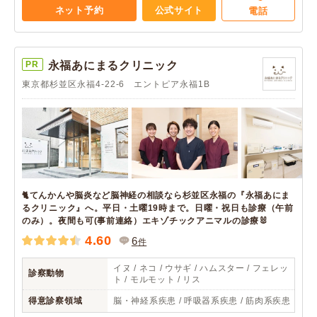
ネット予約
公式サイト
電話
PR
永福あにまるクリニック
東京都杉並区永福4-22-6 エントピア永福1B
🐈てんかんや脳炎など脳神経の相談なら杉並区永福の『永福あにま
るクリニック』へ。平日・土曜19時まで。日曜・祝日も診療（午前
のみ）。夜間も可(事前連絡）エキゾチックアニマルの診療🐰
4.60
6
件
イヌ / ネコ / ウサギ / ハムスター / フェレッ
診察動物
ト / モルモット / リス
得意診察領域
脳・神経系疾患 / 呼吸器系疾患 / 筋肉系疾患