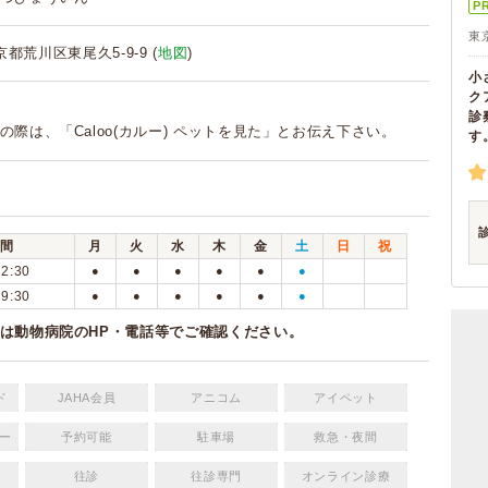
P
東
東京都荒川区東尾久5-9-9 (
地図
)
小
ク
診
の際は、「Caloo(カルー) ペットを見た」とお伝え下さい。
す
間
月
火
水
木
金
土
日
祝
12:30
●
●
●
●
●
●
19:30
●
●
●
●
●
●
は動物病院のHP・電話等でご確認ください。
ド
JAHA会員
アニコム
アイペット
ー
予約可能
駐車場
救急・夜間
往診
往診専門
オンライン診療