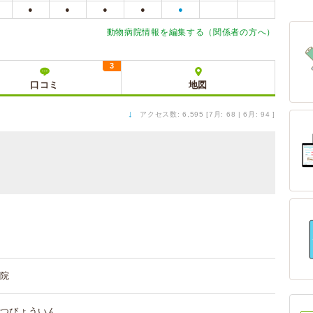
●
●
●
●
●
動物病院情報を編集する（関係者の方へ）
3
口コミ
地図
↓
アクセス数: 6,595 [7月: 68 | 6月: 94 ]
院
つびょういん