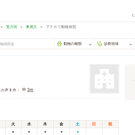
C
荒川区
東尾久
アラカワ動物病院
3
主の声
3
件：
件
火
水
木
金
土
日
祝
●
●
●
●
●