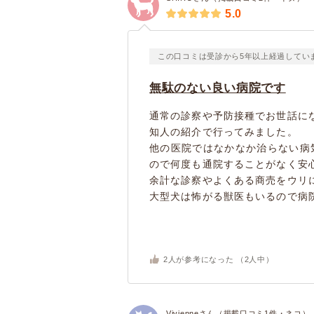
5.0
この口コミは受診から5年以上経過してい
無駄のない良い病院です
通常の診察や予防接種でお世話に
知人の紹介で行ってみました。
他の医院ではなかなか治らない病
ので何度も通院することがなく安
余計な診察やよくある商売をウリ
大型犬は怖がる獣医もいるので病院.
2
人が参考になった （
2
人中）
Vivienneさん（掲載口コミ1件・ネコ）