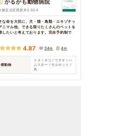
かるがも動物病院
R
京都足立区西新井2-32-4
さな命を大切に、犬・猫・鳥類・エキゾチッ
アニマル他、できる限りたくさんのペットを
察したいと考えております。完全予約制で
。
4.87
34
4
件
件
イヌ / ネコ / ウサギ / ハ
診察動物
ムスター / モルモット /
鳥