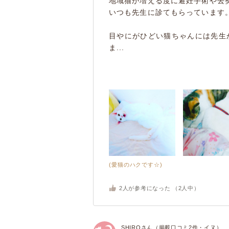
地域猫が増える度に避妊手術や去
いつも先生に診てもらっています
目やにがひどい猫ちゃんには先生
ま...
(愛猫のハクです☆)
2
人が参考になった （
2
人中）
SHIROさん（掲載口コミ2件・イヌ）