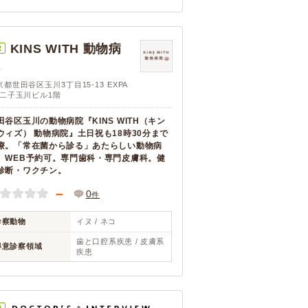
KINS WITH 動物病
R
院
京都世田谷区玉川3丁目15-13 EXPA
K二子玉川ビル1階
田谷区玉川の動物病院『KINS WITH（キン
ウィズ） 動物病院』土日祝も18時30分まで
療。「常在菌から診る」あたらしい動物病
。WEB予約可。専門歯科・専門皮膚科。健
診断・ワクチン。
－
0
件
診察動物
イヌ / ネコ
歯と口腔系疾患 / 皮膚系
得意診察領域
疾患