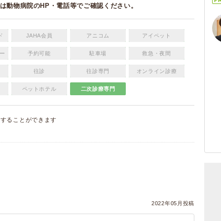
P
は動物病院のHP・電話等でご確認ください。
ド
JAHA会員
アニコム
アイペット
ー
予約可能
駐車場
救急・夜間
往診
往診専門
オンライン診療
ペットホテル
二次診療専門
集
することができます
）
2022年05月投稿