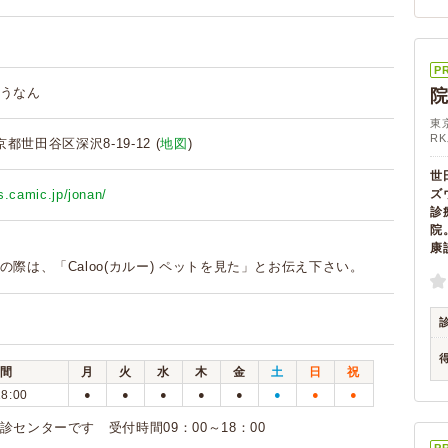
P
うなん
東
R
東京都世田谷区深沢8-19-12 (
地図
)
世
es.camic.jp/jonan/
ズ
診
院
康
の際は、「Caloo(カルー) ペットを見た」とお伝え下さい。
間
月
火
水
木
金
土
日
祝
18:00
●
●
●
●
●
●
●
●
診センターです 受付時間09：00～18：00