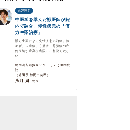
R
東洋医学
中医学を学んだ獣医師が院
内で調合。慢性疾患の「漢
方生薬治療」
漢方生薬による慢性疾患の治療。諦
めず、皮膚病、心臓病、腎臓病の症
例実績が豊富な当院にご相談くださ
い。
動物漢方鍼灸センター しゅう動物病
院
（静岡県 静岡市葵区）
法月 周
院長