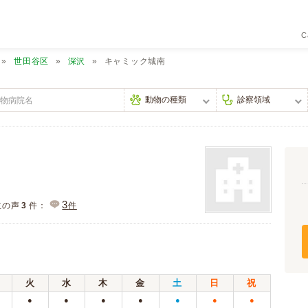
C
世田谷区
深沢
キャミック城南
3
主の声
3
件：
件
火
水
木
金
土
日
祝
●
●
●
●
●
●
●