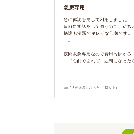
急患専用
急に体調を崩して利用しました。
事前に電話をして伺うので、待ち
施設も清潔でキレイな印象です。
す。）
夜間救急専用なので費用も掛かる
「（心配であれば）翌朝になったら
9
人が参考になった （
13
人中）