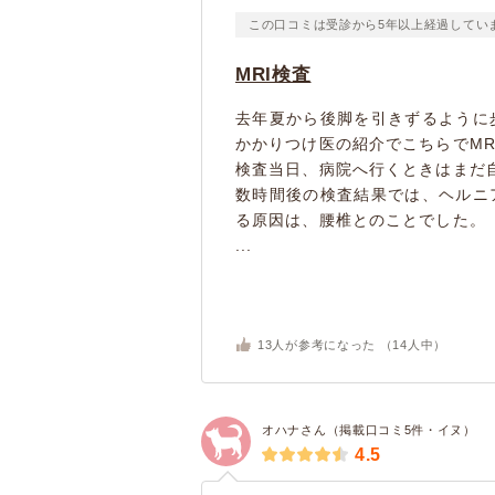
この口コミは受診から5年以上経過してい
MRI検査
去年夏から後脚を引きずるように
かかりつけ医の紹介でこちらでMR
検査当日、病院へ行くときはまだ
数時間後の検査結果では、ヘルニ
る原因は、腰椎とのことでした。
...
13
人が参考になった （
14
人中）
オハナさん（掲載口コミ5件・イヌ）
4.5