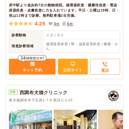
府中駅より徒歩約7分の動物病院。循環器疾患・腫瘍性疾患・腎泌
尿器疾患・皮膚疾患に力を入れています。平日・土曜は19時、日・
祝は12時まで診療。無料駐車場2台完備。
4.25
4
6
件
件
診察動物
イヌ / ネコ
循環器系疾患 / 腎・泌尿器系疾患 / 腫瘍・が
得意診察領域
ん
ネット予約
公式サイト
電話
PR
西調布犬猫クリニック
東京都調布市下石原1-7-8 西浜ビル1F