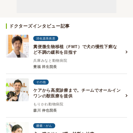
ドクターズインタビュー記事
消化器系疾患
糞便微生物移植（FMT）で犬の慢性下痢な
ど不調の緩和を目指す
兵庫みなと動物病院
豊福 祥生院長
その他
ケアから高度診療まで。チームでオールイン
ワンの獣医療を提供
もりかわ動物病院
森川 伸也院長
腫瘍・がん