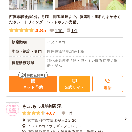
西調布駅徒歩8分。月曜～日曜18時まで。腫瘍科・歯科おまかせく
ださい！トリミング・ペットホテル完備。
4.85
14
1
件
件
診察動物
イヌ / ネコ
学位・認定・専門
獣医腫瘍科認定医 II種
消化器系疾患 / 肝・胆・すい臓系疾患 / 腫
得意診察領域
瘍・がん
ネット予約
公式サイト
電話
もふもふ動物病院
4.67
9件
東京都府中市清水が丘2-2-20
イヌ / ネコ / ウサギ / フェレット
循環器系疾患 / 腎・泌尿器系疾患 / 腫瘍・がん