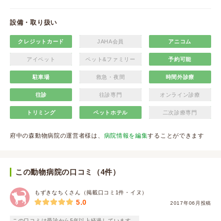
設備・取り扱い
クレジットカード
JAHA会員
アニコム
アイペット
ペット&ファミリー
予約可能
駐車場
救急・夜間
時間外診療
往診
往診専門
オンライン診療
トリミング
ペットホテル
二次診療専門
府中の森動物病院の運営者様は、
病院情報を編集
することができます
この動物病院の口コミ（4件）
もずきなちくさん（掲載口コミ1件・イヌ）
5.0
2017年06月投稿
この口コミは受診から5年以上経過しています。