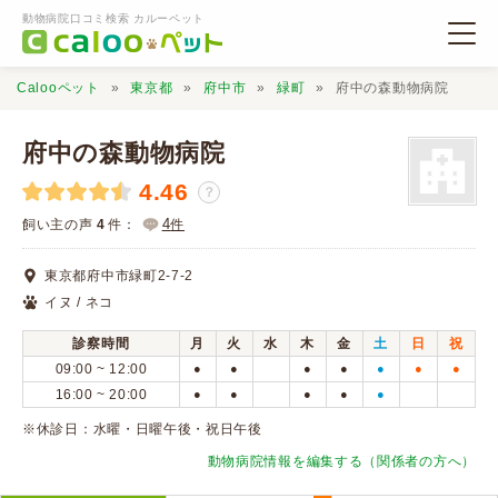
動物病院口コミ検索 カルーペット
Calooペット
東京都
府中市
緑町
府中の森動物病院
府中の森動物病院
4.46
？
動物病院検索
4
飼い主の声
4
件：
件
東京都府中市緑町2-7-2
口コミ検索
イヌ / ネコ
診察時間
月
火
水
木
金
土
日
祝
Calooペットとは？
09:00 ~ 12:00
●
●
●
●
●
●
●
16:00 ~ 20:00
●
●
●
●
●
口コミ投稿
※休診日：水曜・日曜午後・祝日午後
動物病院情報を編集する（関係者の方へ）