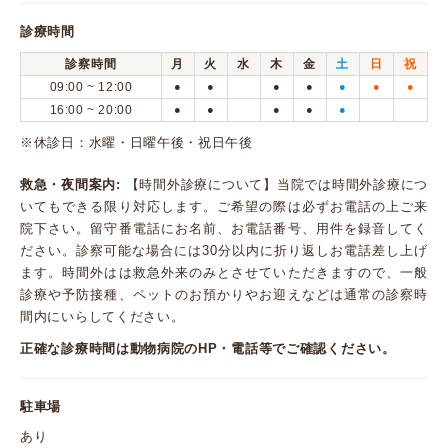
診療時間
診察時間
月
火
水
木
金
土
日
祝
09:00 ~ 12:00
●
●
●
●
●
●
●
16:00 ~ 20:00
●
●
●
●
●
※休診日：水曜・日曜午後・祝日午後
救急・夜間案内:
【時間外診療について】当院では時間外診療につ
いてもできる限り対応します。ご希望の際は必ずお電話の上ご来
院下さい。留守番電話にお名前、お電話番号、用件を録音してく
ださい。診察可能な場合には30分以内に折り返しお電話差し上げ
ます。時間外はは救急外来のみとさせていただきますので、一般
診療や予防接種、ペットのお預かりやお迎えなどは通常の診察時
間内にいらしてください。
正確な診療時間は動物病院のHP・電話等でご確認ください。
駐車場
あり