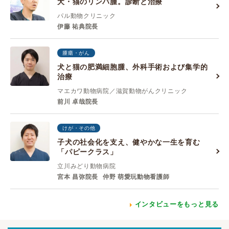
犬・猫のリンパ腫。診断と治療
パル動物クリニック
伊藤 祐典院長
腫瘍・がん
犬と猫の肥満細胞腫、外科手術および集学的
治療
マエカワ動物病院／滋賀動物がんクリニック
前川 卓哉院長
けが・その他
子犬の社会化を支え、健やかな一生を育む
「パピークラス」
立川みどり動物病院
宮本 昌弥院長
仲野 萌愛玩動物看護師
インタビューをもっと見る