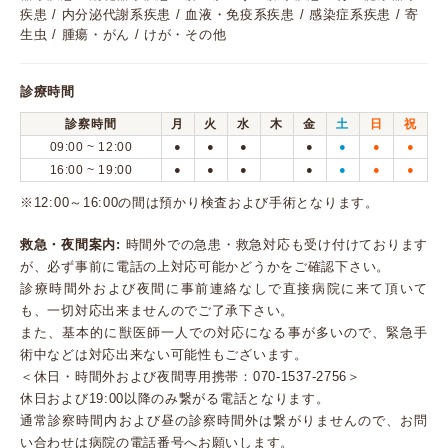
疾患 / 内分泌代謝系疾患 / 血液・免疫系疾患 / 感染症系疾患 / 寄
生虫 / 腫瘍・がん / けが・その他
診療時間
診察時間
月
火
水
木
金
土
日
祝
09:00 ~ 12:00
●
●
●
●
●
●
●
16:00 ~ 19:00
●
●
●
●
●
●
●
※12:00～16:00の間は預かり検査および手術となります。
救急・夜間案内:
時間外での急患・救急対応も受け付けております
が、必ず事前に電話の上対応可能かどうかをご確認下さい。
診療時間外および夜間に事前連絡なしで直接病院に来て頂いて
も、一切対応出来ませんのでご了承下さい。
また、基本的に獣医師一人での対応になる事が多いので、緊急手
術中などは対応出来ない可能性もございます。
＜休日・時間外および夜間専用携帯：070-1537-2756＞
休日および19:00以降のみ繋がる電話となります。
通常診察時間内および昼の診察時間外は繋がりませんので、お問
い合わせは病院の電話番号へお願いします。