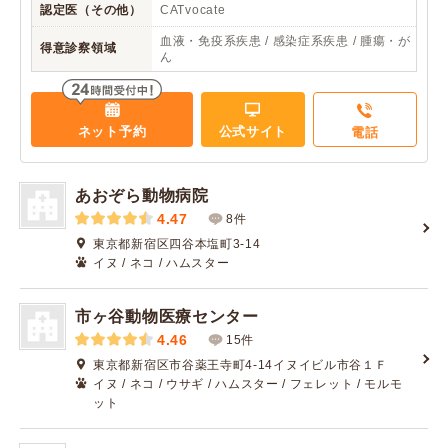
認定医（その他）
CATvocate
血液・免疫系疾患 / 感染症系疾患 / 腫瘍・が
得意診察領域
ん
ネット予約
公式サイト
電話
あおぞら動物病院
4.47
8件
東京都新宿区四谷本塩町3-14
イヌ / ネコ / ハムスター
市ヶ谷動物医療センター
4.46
15件
東京都新宿区市谷薬王寺町4-14イヌイビル市谷１Ｆ
イヌ / ネコ / ウサギ / ハムスター / フェレット / モルモ
ット