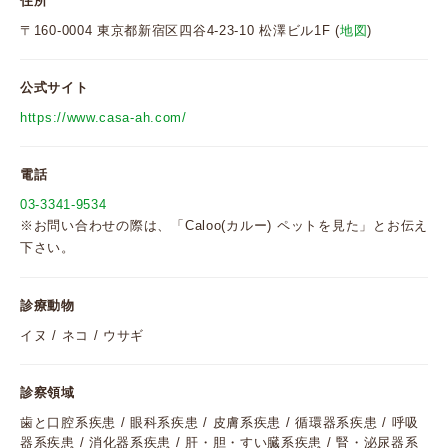
住所
〒160-0004 東京都新宿区四谷4-23-10 松澤ビル1F (
地図
)
公式サイト
https://www.casa-ah.com/
電話
03-3341-9534
※お問い合わせの際は、「Caloo(カルー) ペットを見た」とお伝え
下さい。
診療動物
イヌ / ネコ / ウサギ
診察領域
歯と口腔系疾患 / 眼科系疾患 / 皮膚系疾患 / 循環器系疾患 / 呼吸
器系疾患 / 消化器系疾患 / 肝・胆・すい臓系疾患 / 腎・泌尿器系