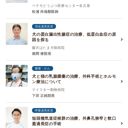
ペテモどうぶつ医療センター名古屋
松浦 尚哉獣医師
消化器系疾患
犬の蛋白漏出性腸症の治療、低蛋白血症の原
因を探る
藤沢はたま犬猫病院
畑間 僚院長
腫瘍・がん
犬と猫の乳腺腫瘍の治療、外科手術とホルモ
ン療法について
マイスター動物病院
下田 正純院長
呼吸器系疾患
短頭種気道症候群の治療、外鼻孔狭窄と軟口
蓋過長症の手術