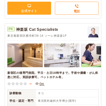
公式サイト
電話
PR
神楽坂 Cat Specialists
東京都新宿区横寺町36-14 ソーレ神楽坂1F
新宿区の猫専門病院。平日・土日18時半まで。手術や腫瘍・がん疾
患に対応。英語診療可。ペットホテル有。
－
0
件
診察動物
ネコ
学位・認定・専門
東京医科歯科大学博士(医学)