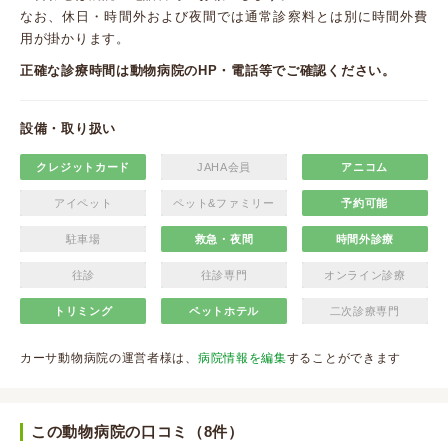
なお、休日・時間外および夜間では通常診察料とは別に時間外費
用が掛かります。
正確な診療時間は動物病院のHP・電話等でご確認ください。
設備・取り扱い
クレジットカード
JAHA会員
アニコム
アイペット
ペット&ファミリー
予約可能
駐車場
救急・夜間
時間外診療
往診
往診専門
オンライン診療
トリミング
ペットホテル
二次診療専門
カーサ動物病院の運営者様は、
病院情報を編集
することができます
この動物病院の口コミ（8件）