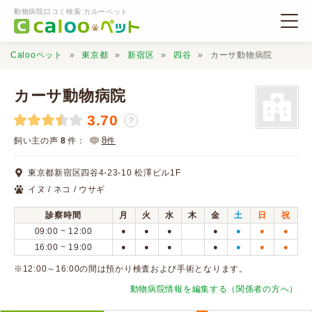
動物病院口コミ検索 カルーペット
Calooペット
東京都
新宿区
四谷
カーサ動物病院
カーサ動物病院
3.70
？
動物病院検索
8
飼い主の声
8
件：
件
東京都新宿区四谷4-23-10 松澤ビル1F
口コミ検索
イヌ / ネコ / ウサギ
診察時間
月
火
水
木
金
土
日
祝
Calooペットとは？
09:00 ~ 12:00
●
●
●
●
●
●
●
16:00 ~ 19:00
●
●
●
●
●
●
●
口コミ投稿
※12:00～16:00の間は預かり検査および手術となります。
動物病院情報を編集する（関係者の方へ）