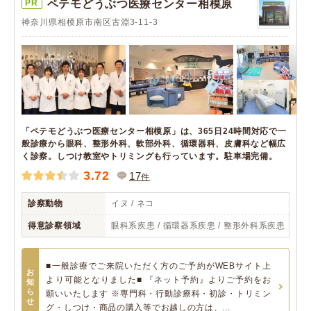
PR
ペテモどうぶつ医療センター相模原
神奈川県相模原市南区古淵3-11-3
「ペテモどうぶつ医療センター相模原」は、365日24時間対応で一
般診療から眼科、整形外科、軟部外科、循環器科、皮膚科など幅広
く診察。しつけ教室やトリミングも行っています。駐車場完備。
3.72
17
件
診察動物
イヌ / ネコ
得意診察領域
眼科系疾患 / 循環器系疾患 / 整形外科系疾患
■一般診療でご来院いただく方のご予約がWEBサイト上
お
より可能となりました■ 『ネット予約』よりご予約をお
知
ら
願いいたします ※専門科・行動診療科・初診・トリミン
せ
グ・しつけ・商品の購入等でお越しの方は、...