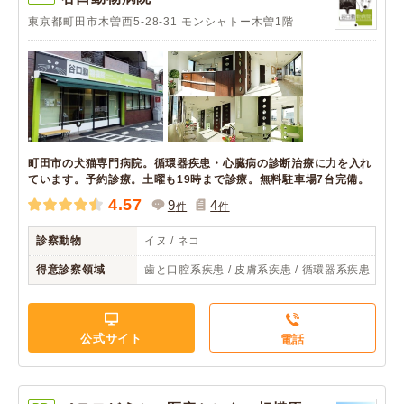
東京都町田市木曽西5-28-31 モンシャトー木曽1階
町田市の犬猫専門病院。循環器疾患・心臓病の診断治療に力を入れ
ています。予約診療。土曜も19時まで診療。無料駐車場7台完備。
4.57
9
4
件
件
診察動物
イヌ / ネコ
得意診察領域
歯と口腔系疾患 / 皮膚系疾患 / 循環器系疾患
公式サイト
電話