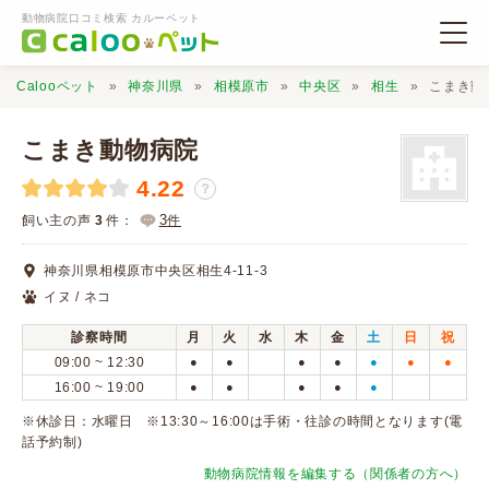
動物病院口コミ検索 カルーペット
Calooペット
神奈川県
相模原市
中央区
相生
こまき動
こまき動物病院
4.22
？
動物病院検索
3
飼い主の声
3
件：
件
神奈川県相模原市中央区相生4-11-3
口コミ検索
イヌ / ネコ
診察時間
月
火
水
木
金
土
日
祝
Calooペットとは？
09:00 ~ 12:30
●
●
●
●
●
●
●
16:00 ~ 19:00
●
●
●
●
●
口コミ投稿
※休診日：水曜日 ※13:30～16:00は手術・往診の時間となります(電
話予約制)
動物病院情報を編集する（関係者の方へ）