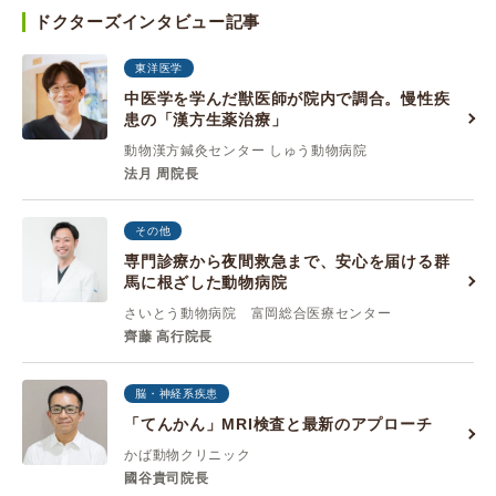
ドクターズインタビュー記事
東洋医学
中医学を学んだ獣医師が院内で調合。慢性疾
患の「漢方生薬治療」
動物漢方鍼灸センター しゅう動物病院
法月 周院長
その他
専門診療から夜間救急まで、安心を届ける群
馬に根ざした動物病院
さいとう動物病院 富岡総合医療センター
齊藤 高行院長
脳・神経系疾患
「てんかん」MRI検査と最新のアプローチ
かば動物クリニック
國谷貴司院長