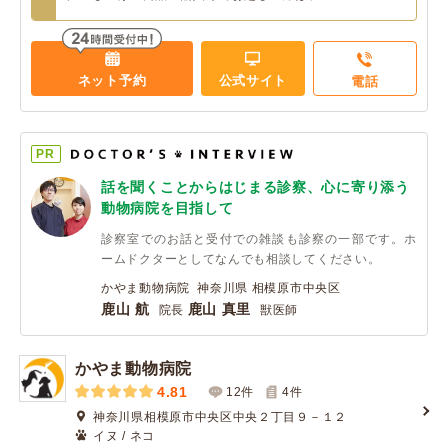
ネット予約
公式サイト
電話
PR
話を聞くことからはじまる診察、心に寄り添う
動物病院を目指して
診察室でのお話と受付での雑談も診察の一部です。ホ
ームドクターとしてなんでも相談してください。
かやま動物病院 神奈川県 相模原市中央区
鹿山 航
鹿山 真里
院長
獣医師
かやま動物病院
4.81
12件
4
件
神奈川県相模原市中央区中央２丁目９－１２
イヌ / ネコ