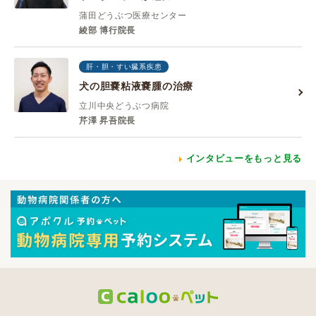
蒲田どうぶつ医療センター
綾部 博行院長
肝・胆・すい臓系疾患
犬の胆嚢粘液嚢腫の治療
立川中央どうぶつ病院
芹澤 昇吾院長
インタビューをもっと見る