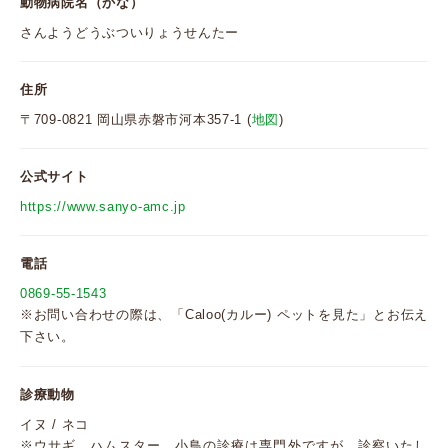
動物病院名（かな）
さんようどうぶついりょうせんたー
住所
〒709-0821 岡山県赤磐市河本357-1 (
地図
)
公式サイト
https://www.sanyo-amc.jp
電話
0869-55-1543
※お問い合わせの際は、「Caloo(カルー) ペットを見た」とお伝え
下さい。
診療動物
イヌ / ネコ
※ウサギ、ハムスター、小鳥の診療は専門外ですが、診察いたし