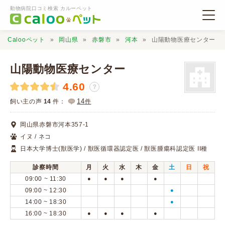
動物病院口コミ検索 カルーペット
Calooペット
岡山県
赤磐市
河本
山陽動物医療センター
山陽動物医療センター
4.60
？
動物病院検索
14
飼い主の声
14
件：
件
岡山県赤磐市河本357-1
口コミ検索
イヌ / ネコ
日本大学博士(獣医学) / 獣医循環器認定医 / 獣医腫瘍科認定医 II種
Calooペットとは？
診察時間
月
火
水
木
金
土
日
祝
09:00 ~ 11:30
●
●
●
●
口コミ投稿
09:00 ~ 12:30
●
14:00 ~ 18:30
●
16:00 ~ 18:30
●
●
●
●