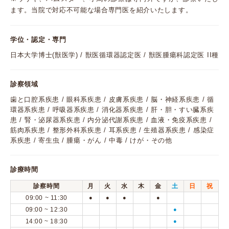
ます。当院で対応不可能な場合専門医を紹介いたします。
学位・認定・専門
日本大学博士(獣医学) / 獣医循環器認定医 / 獣医腫瘍科認定医 II種
診察領域
歯と口腔系疾患 / 眼科系疾患 / 皮膚系疾患 / 脳・神経系疾患 / 循
環器系疾患 / 呼吸器系疾患 / 消化器系疾患 / 肝・胆・すい臓系疾
患 / 腎・泌尿器系疾患 / 内分泌代謝系疾患 / 血液・免疫系疾患 /
筋肉系疾患 / 整形外科系疾患 / 耳系疾患 / 生殖器系疾患 / 感染症
系疾患 / 寄生虫 / 腫瘍・がん / 中毒 / けが・その他
診療時間
診察時間
月
火
水
木
金
土
日
祝
09:00 ~ 11:30
●
●
●
●
09:00 ~ 12:30
●
14:00 ~ 18:30
●