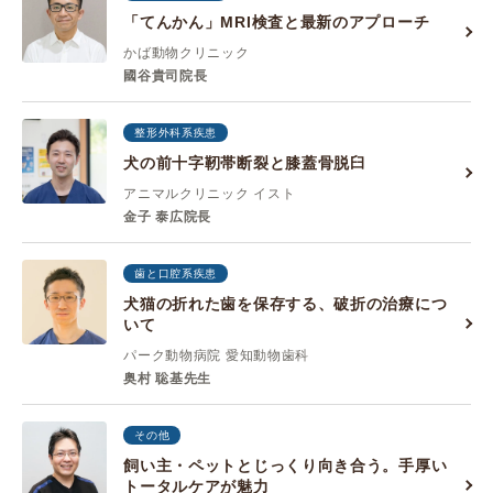
「てんかん」MRI検査と最新のアプローチ
かば動物クリニック
國谷貴司院長
整形外科系疾患
犬の前十字靭帯断裂と膝蓋骨脱臼
アニマルクリニック イスト
金子 泰広院長
歯と口腔系疾患
犬猫の折れた歯を保存する、破折の治療につ
いて
パーク動物病院 愛知動物歯科
奥村 聡基先生
その他
飼い主・ペットとじっくり向き合う。手厚い
トータルケアが魅力