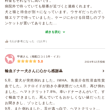
料金もそれなりに高いです。
病院外で待っていても順番が近づくと連絡くれます。
犬と猫と待合が別々になっています。ウサギだったので、
猫エリアで待っていました。ケージにかける目隠しのブラ
ンケットが置いてありました...
続きを読む
0
人が参考になった （
1
人中）
甲鍬さん（掲載口コミ1件・イヌ）
5.0
2024年12月投稿
輸血ドナー犬さんに心から感謝🙇
5月、愛犬が突然倒れました。IMHA、免疫介在性溶血性貧
血でした。ステロイドが効き小康状態だった6月、再び倒れ
ました。ヘマトクリット7.8%。幸いドナーさんがいて、す
ぐ輸血できました。死んでいてもおかしくない値だったと
お聞ききし、ゾッとしました。
9月、また倒れました。舌が真っ白で、ヘマトクリット...