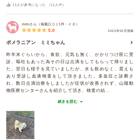
11
人が参考になった （
11
人中）
mimiさん（掲載口コミ1件・イヌ）
5.0
2023年02月投稿
ポメラニアン ミミちゃん
昨年末ぐらいから、食欲、元気も無く、かかりつけ医に受
診、嘔吐もあった為その日は点滴をしてもらって帰りまし
た。翌日も様子を見ていましたが、水も飲めなく、震えも
あり受診し血液検査をして頂きました。多血症と診断さ
れ、数日点滴治療をしましたが症状が改善されず、山陽動
物医療センターさんを紹介して頂き、検査の結...
続きを読む