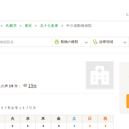
C
札幌市
東区
北十七条東
中の道動物病院
19
主の声
19
件：
件
ット / モルモット / リス
火
水
木
金
土
日
祝
●
●
●
●
●
●
●