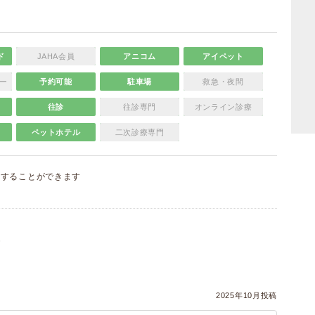
ド
JAHA会員
アニコム
アイペット
ー
予約可能
駐車場
救急・夜間
往診
往診専門
オンライン診療
ペットホテル
二次診療専門
集
することができます
）
2025年10月投稿