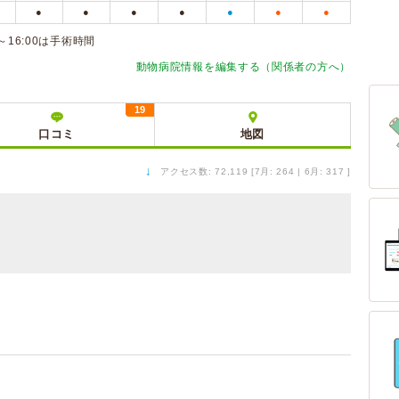
●
●
●
●
●
●
●
～16:00は手術時間
動物病院情報を編集する（関係者の方へ）
19
口コミ
地図
↓
アクセス数: 72,119 [7月: 264 | 6月: 317 ]