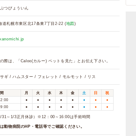
ぶつびょういん
 北海道札幌市東区北17条東7丁目2-22 (
地図
)
kanomichi.jp
の際は、「Caloo(カルー) ペットを見た」とお伝え下さい。
 ウサギ / ハムスター / フェレット / モルモット / リス
間
月
火
水
木
金
土
日
祝
12:00
●
●
●
●
●
●
●
●
19:00
●
●
●
●
●
●
●
●
31～1/3正月休診）※12：00～16:00は手術時間
は動物病院のHP・電話等でご確認ください。