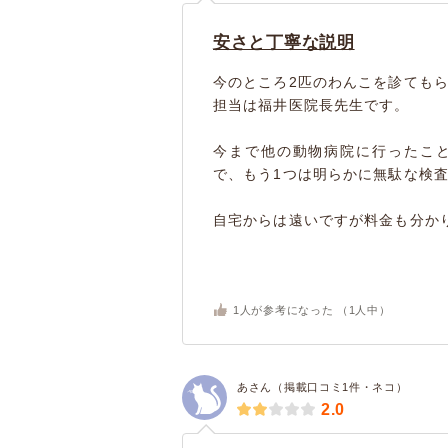
安さと丁寧な説明
今のところ2匹のわんこを診ても
担当は福井医院長先生です。
今まで他の動物病院に行ったこ
で、もう1つは明らかに無駄な検
自宅からは遠いですが料金も分かり
1
人が参考になった （
1
人中）
あさん（掲載口コミ1件・ネコ）
2.0