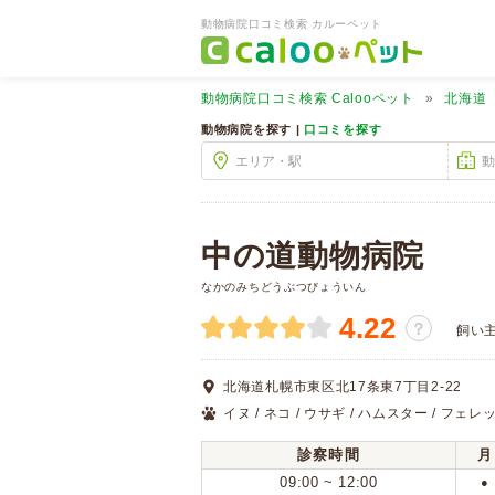
動物病院口コミ検索 カルーペット
動物病院口コミ検索
Calooペット
北海道
動物病院を探す |
口コミを探す
中の道動物病院
なかのみちどうぶつびょういん
4.22
？
飼い
北海道札幌市東区北17条東7丁目2-22
イヌ / ネコ / ウサギ / ハムスター / フェレ
診察時間
月
09:00 ~ 12:00
●