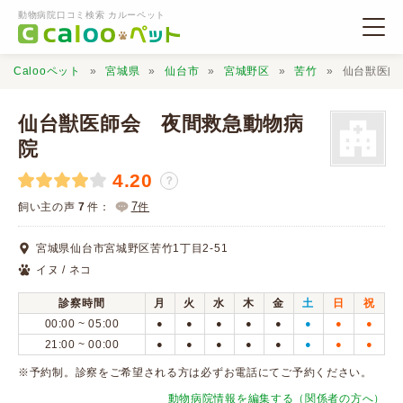
動物病院口コミ検索 カルーペット
Calooペット
宮城県
仙台市
宮城野区
苦竹
仙台獣医師
仙台獣医師会 夜間救急動物病
院
4.20
動物病院検索
？
7
飼い主の声
7
件：
件
口コミ検索
宮城県仙台市宮城野区苦竹1丁目2-51
イヌ / ネコ
Calooペットとは？
診察時間
月
火
水
木
金
土
日
祝
00:00 ~ 05:00
●
●
●
●
●
●
●
●
口コミ投稿
21:00 ~ 00:00
●
●
●
●
●
●
●
●
※予約制。診察をご希望される方は必ずお電話にてご予約ください。
動物病院情報を編集する（関係者の方へ）