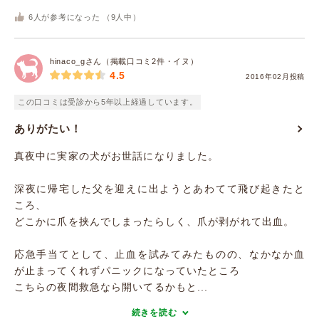
6
人が参考になった （
9
人中）
hinaco_gさん（掲載口コミ2件・イヌ）
4.5
2016年02月投稿
この口コミは受診から5年以上経過しています。
ありがたい！
真夜中に実家の犬がお世話になりました。
深夜に帰宅した父を迎えに出ようとあわてて飛び起きたと
ころ、
どこかに爪を挟んでしまったらしく、爪が剥がれて出血。
応急手当てとして、止血を試みてみたものの、なかなか血
が止まってくれずパニックになっていたところ
こちらの夜間救急なら開いてるかもと...
続きを読む