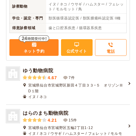
イヌ / ネコ / ウサギ / ハムスター / フェレッ
診察動物
ト / モルモット / 鳥
学位・認定・専門
獣医循環器認定医 / 獣医腫瘍科認定医 II種
得意診察領域
歯と口腔系疾患 / 循環器系疾患
ネット予約
公式サイト
電話
ゆう動物病院
4.67
7件
宮城県仙台市宮城野区新田４丁目３３−５ オリゾンⅢ
D１階
イヌ / ネコ
はらのまち動物病院
4.21
15件
宮城県仙台市宮城野区五輪2丁目1-12
イヌ / ネコ / ウサギ / ハムスター / フェレット / モルモ