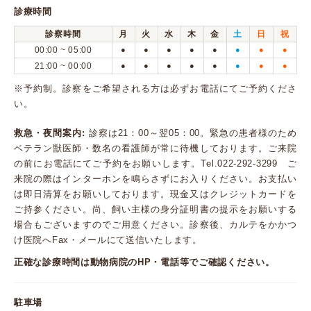
診療時間
診察時間
月
火
水
木
金
土
日
祝
00:00 ~ 05:00
●
●
●
●
●
●
●
●
21:00 ~ 00:00
●
●
●
●
●
●
●
●
※予約制。診察をご希望される方は必ずお電話にてご予約くださ
い。
救急・夜間案内:
診察は21：00～翌05：00。緊急の患者様のため
ベテラン獣医師・数名の看護師が常に待機しております。ご来院
の前にお電話にてご予約をお願いします。Tel.022-292-3299 ご
来院の際はインターホンを鳴らさずにお入りください。お支払い
は即日清算をお願いしております。現金又はクレジットカードを
ご持参ください。尚、飼い主様の身分証明書の提示をお願いする
場合もございますのでご用意ください。診察後、カルテをかかつ
け医院へFax・メールにて送信いたします。
正確な診療時間は動物病院のHP・電話等でご確認ください。
駐車場