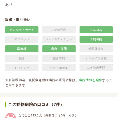
あり
設備・取り扱い
クレジットカード
JAHA会員
アニコム
アイペット
ペット&ファミリー
予約可能
駐車場
救急・夜間
時間外診療
往診
往診専門
オンライン診療
トリミング
ペットホテル
二次診療専門
仙台獣医師会 夜間救急動物病院の運営者様は、
病院情報を編集
するこ
とができます
この動物病院の口コミ（7件）
なでしこ113さん（掲載口コミ6件・イヌ）