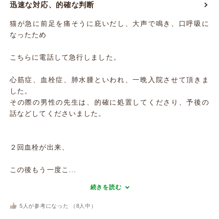
迅速な対応、的確な判断
猫が急に前足を痛そうに庇いだし、大声で鳴き、口呼吸に
なったため
こちらに電話して急行しました。
心筋症、血栓症、肺水腫といわれ、一晩入院させて頂きま
した。
その際の男性の先生は、的確に処置してくださり、予後の
話などしてくださいました。
２回血栓が出来、
この後もう一度こ...
続きを読む
5
人が参考になった （
8
人中）