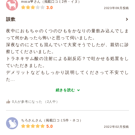
moca🤎さん（掲載口コミ2件・イヌ）
3.0
2023年09月投稿
誤飲
夜中におもちゃのくつのひもをかなりの量飲み込んでしま
って何かあったら怖いと思って伺いました。
深夜なのにとても混んでいて大変そうでしたが、親切に診
察してくださいました。
トラネキサム酸の注射による副反応？で吐かせる処置をし
ていただきました。
デメリットなどもしっかり説明してくださって不安でし
た...
続きを読む
0
人が参考になった （
2
人中）
ちろさんさん（掲載口コミ5件・ネコ）
5.0
2022年02月投稿