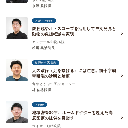
水野動物病院
水野 累院長
けが・その他
腹腔鏡やオトスコープを活用して早期発見と
動物の負担軽減を実現
アステール動物病院
松尾 英治院長
整形外科系疾患
犬の跛行（足を挙げる）には注意。前十字靭
帯断裂の診断と治療
青葉どうぶつ医療センター
林 佑将院長
その他
地域密着30年、ホームドクターを超えた高
度医療の提供を目指す
ライオン動物病院