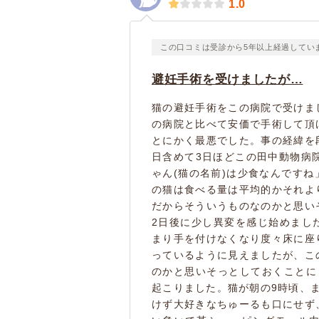
1.0
この口コミは受診から5年以上経過してい
避妊手術を受けましたが…
猫の避妊手術をこの病院で受けま
の病院と比べて安価で手術して頂
とにかく最悪でした。事の経緯を
日含めて3日ほどこの田中動物病
ゃん(猫の名前)は少食なんです
の猫は食べる量は平均的かそれよ
だからそういうものなのかと思い
2日後に少し異変を感じ始めまし
まり手を付けなくなり度々床に座
っているように見えましたが、こ
のかと思いそっとしておくことに
起こりました。猫が朝の9時頃、
けず大好きなちゅーるも口にせず