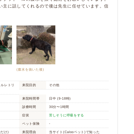
い主に話してくれるので後は先生に任せています。信
(腹水を抜いた後)
ールレトリ
来院目的
その他
来院時間帯
日中 (9-18時)
診療時間
30分〜1時間
症状
苦しそうに呼吸をする
ペット保険
-
くだけ)
来院理由
当サイト(Calooペット)で知った