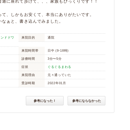
普通に座れて歩けて、、、家族もびっくりです！！
って、しかもお安くて、本当にありがたいです。
いなぁと、書き込んでみました。
ランドドワ
来院目的
通院
来院時間帯
日中 (9-18時)
診療時間
3分〜5分
症状
ぐるぐるまわる
来院理由
元々通っていた
受診時期
2022年01月
参考になった！
参考にならなかった