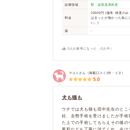
診療領域
腎・泌尿器系疾患
20000円 (備考: 検査の
料金
はきっとが無かった為に
い。)
薬
-
0
人が参考になった （
0
人中）
マユミさん（掲載口コミ1件・イヌ）
5.0
犬も猫も
ウチでは犬も猫も田中先生のとこ
妊、去勢手術を受けましたが手術
た上での手術してもらえその後の
風邪なども丁寧に診てくれ、今は