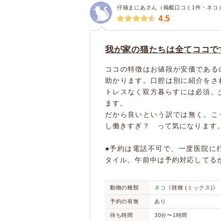
仔猫まにあさん（掲載口コミ1件・ネコ
4.5
我が家の猫たちは全てココで
ココの特徴はお値段が安価である
助かります。口腔は別に紹介をさ
トレスなく双方暮らすには必須。
ます。
だから良いという訳では無く。こ
し働きすぎ？ って気になります
●予約は電話不可で、一度医院に
タイル。午前中は予約対応してる
動物の種類
ネコ
《雑種 (ミックス)》
予約の有無
あり
待ち時間
30分〜1時間