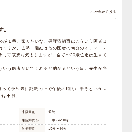
）
2026年05月投稿
す。
のが１番。家みたいな、保護猫飼育はこういう医者は
れますが、去勢・避妊は他の医者の何分のイチ？ ス
少し可哀想な気もしますが、全て〜20歳位迄は生きて
ういう医者がいてくれると助かるという事。先生が少
。
行って予約表に記載の上で午後の時間に来るというス
かは不明。
来院目的
通院
来院時間帯
日中 (9-18時)
診療時間
15分〜30分