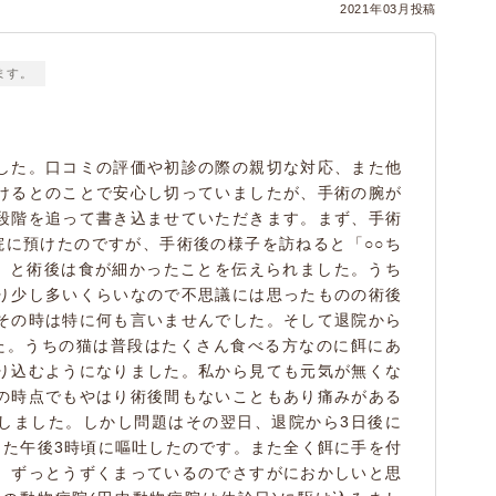
2021年03月投稿
ます。
した。口コミの評価や初診の際の親切な対応、また他
けるとのことで安心し切っていましたが、手術の腕が
段階を追って書き込ませていただきます。まず、手術
院に預けたのですが、手術後の様子を訪ねると「○○ち
ね」と術後は食が細かったことを伝えられました。うち
り少し多いくらいなので不思議には思ったものの術後
その時は特に何も言いませんでした。そして退院から
た。うちの猫は普段はたくさん食べる方なのに餌にあ
り込むようになりました。私から見ても元気が無くな
の時点でもやはり術後間もないこともあり痛みがある
しました。しかし問題はその翌日、退院から3日後に
また午後3時頃に嘔吐したのです。また全く餌に手を付
、ずっとうずくまっているのでさすがにおかしいと思