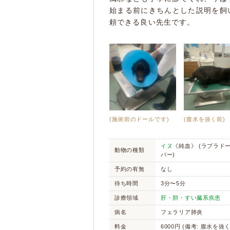
始まる前にきちんとした説明を飼
頼できる良い先生です。
(施術前のドールです)
(腹水を抜く前)
イヌ
《純血》 (ラブラド
動物の種類
バー)
予約の有無
なし
待ち時間
3分〜5分
診療領域
肝・胆・すい臓系疾患
病名
フェラリア肺炎
料金
6000円 (備考: 腹水を抜