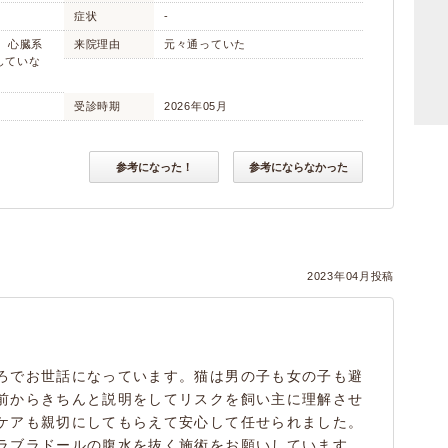
症状
-
み 心臓系
来院理由
元々通っていた
していな
受診時期
2026年05月
参考になった！
参考にならなかった
2023年04月投稿
ろでお世話になっています。猫は男の子も女の子も避
前からきちんと説明をしてリスクを飼い主に理解させ
ケアも親切にしてもらえて安心して任せられました。
ラブラドールの腹水を抜く施術をお願いしています。