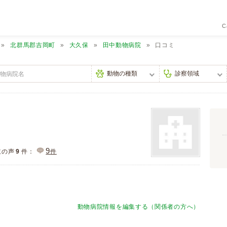
C
北群馬郡吉岡町
大久保
田中動物病院
口コミ
9
主の声
9
件：
件
動物病院情報を編集する（関係者の方へ）