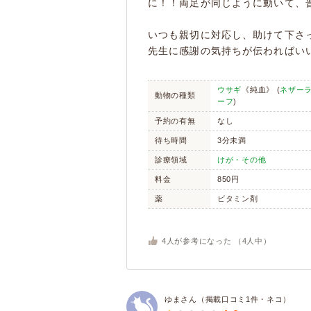
に！！両足が同じように動いて、
いつも親切に対応し、助けて下さ
先生に感謝の気持ちが伝わればい
ウサギ
《純血》 (
ネザー
動物の種類
ーフ
)
予約の有無
なし
待ち時間
3分未満
診療領域
けが・その他
料金
850円
薬
ビタミン剤
4
人が参考になった （
4
人中）
ゆまさん（掲載口コミ1件・ネコ）