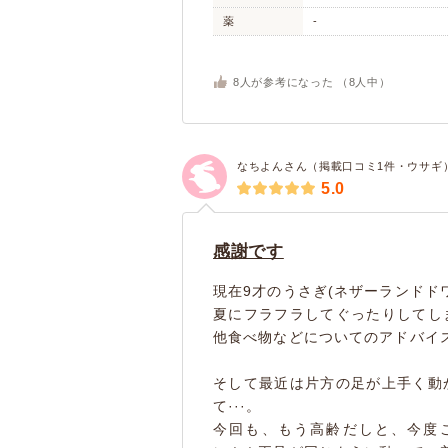
薬
-
8
人が参考になった （
8
人中）
なちよんさん（掲載口コミ1件・ウサギ
5.0
感謝です
現在9才のうさぎ(ネザーランドド
夏にフラフラしてぐったりしてし
他食べ物などについてのアドバイ
そして最近は片方の足が上手く動
て···。
今回も、もう高齢だしと、今度