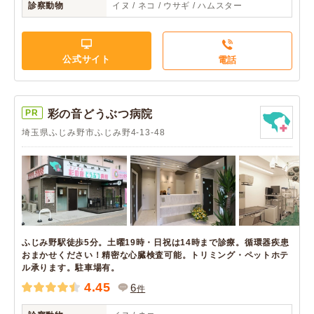
診察動物
イヌ / ネコ / ウサギ / ハムスター
公式サイト
電話
PR
彩の音どうぶつ病院
埼玉県ふじみ野市ふじみ野4-13-48
ふじみ野駅徒歩5分。土曜19時・日祝は14時まで診療。循環器疾患
おまかせください！精密な心臓検査可能。トリミング・ペットホテ
ル承ります。駐車場有。
4.45
6
件