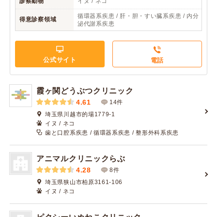
診察動物
イヌ / ネコ
循環器系疾患 / 肝・胆・すい臓系疾患 / 内分
得意診察領域
泌代謝系疾患
公式サイト
電話
霞ヶ関どうぶつクリニック
4.61
14件
埼玉県川越市的場1779-1
イヌ / ネコ
歯と口腔系疾患 / 循環器系疾患 / 整形外科系疾患
アニマルクリニックらぶ
4.28
8件
埼玉県狭山市柏原3161-106
イヌ / ネコ