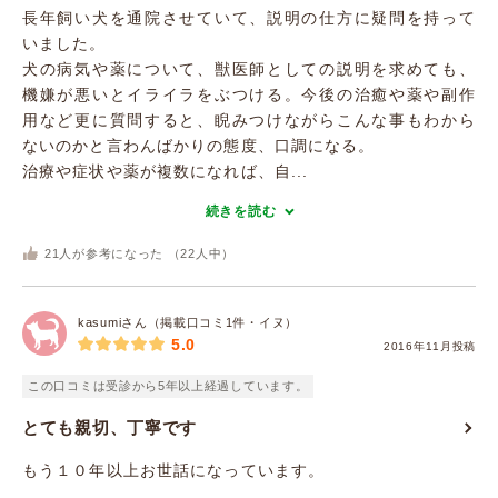
長年飼い犬を通院させていて、説明の仕方に疑問を持って
いました。
犬の病気や薬について、獣医師としての説明を求めても、
機嫌が悪いとイライラをぶつける。今後の治癒や薬や副作
用など更に質問すると、睨みつけながらこんな事もわから
ないのかと言わんばかりの態度、口調になる。
治療や症状や薬が複数になれば、自...
続きを読む
21
人が参考になった （
22
人中）
kasumiさん（掲載口コミ1件・イヌ）
5.0
2016年11月投稿
この口コミは受診から5年以上経過しています。
とても親切、丁寧です
もう１０年以上お世話になっています。