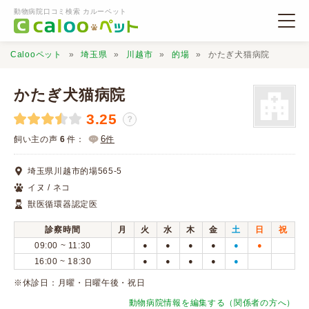
動物病院口コミ検索 カルーペット
Calooペット
埼玉県
川越市
的場
かたぎ犬猫病院
かたぎ犬猫病院
3.25
？
動物病院検索
6
飼い主の声
6
件：
件
埼玉県川越市的場565-5
口コミ検索
イヌ / ネコ
獣医循環器認定医
Calooペットとは？
診察時間
月
火
水
木
金
土
日
祝
09:00 ~ 11:30
●
●
●
●
●
●
口コミ投稿
16:00 ~ 18:30
●
●
●
●
●
※休診日：月曜・日曜午後・祝日
動物病院情報を編集する（関係者の方へ）