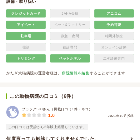
設備・取り扱い
クレジットカード
JAHA会員
アニコム
アイペット
ペット&ファミリー
予約可能
駐車場
救急・夜間
時間外診療
往診
往診専門
オンライン診療
トリミング
ペットホテル
二次診療専門
かたぎ犬猫病院の運営者様は、
病院情報を編集
することができます
この動物病院の口コミ（6件）
ブラック590さん（掲載口コミ1件・ネコ）
1.0
2021年10月投稿
この口コミは受診から5年以上経過しています。
何度言っても触診してくれませんでした。