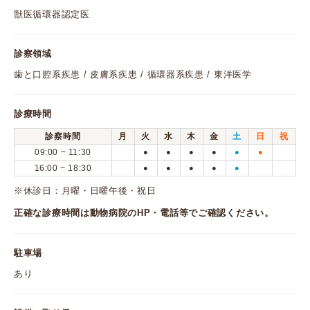
獣医循環器認定医
診察領域
歯と口腔系疾患 / 皮膚系疾患 / 循環器系疾患 / 東洋医学
診療時間
診察時間
月
火
水
木
金
土
日
祝
09:00 ~ 11:30
●
●
●
●
●
●
16:00 ~ 18:30
●
●
●
●
●
※休診日：月曜・日曜午後・祝日
正確な診療時間は動物病院のHP・電話等でご確認ください。
駐車場
あり