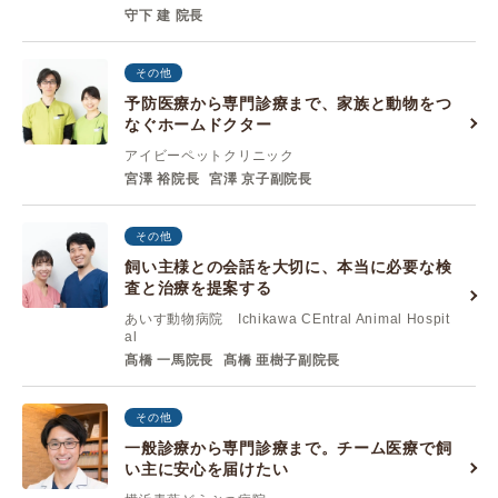
守下 建 院長
その他
予防医療から専門診療まで、家族と動物をつ
なぐホームドクター
アイビーペットクリニック
宮澤 裕院長
宮澤 京子副院長
その他
飼い主様との会話を大切に、本当に必要な検
査と治療を提案する
あいす動物病院 Ichikawa CEntral Animal Hospit
al
髙橋 一馬院長
髙橋 亜樹子副院長
その他
一般診療から専門診療まで。チーム医療で飼
い主に安心を届けたい