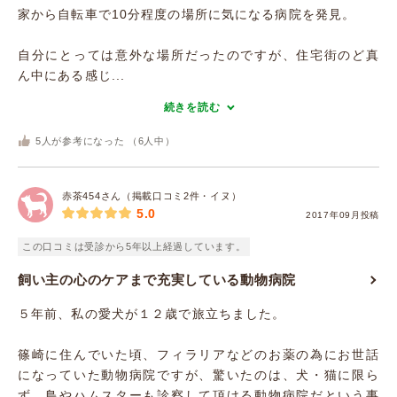
家から自転車で10分程度の場所に気になる病院を発見。
自分にとっては意外な場所だったのですが、住宅街のど真
ん中にある感じ...
続きを読む
5
人が参考になった （
6
人中）
赤茶454さん（掲載口コミ2件・イヌ）
5.0
2017年09月投稿
この口コミは受診から5年以上経過しています。
飼い主の心のケアまで充実している動物病院
５年前、私の愛犬が１２歳で旅立ちました。
篠崎に住んでいた頃、フィラリアなどのお薬の為にお世話
になっていた動物病院ですが、驚いたのは、犬・猫に限ら
ず、鳥やハムスターも診察して頂ける動物病院だという事