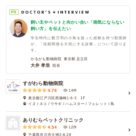
PR
飼い主やペットと向かい合い「病気にならない
飼い方」を伝えたい
学生時代に数万羽の小鳥を扱った経験を持つ獣医師
が、「信頼関係を大切にする診療」について語りま
す。
かるがも動物病院 東京都 足立区
大井 孝浩
院長
すがわら動物病院
4.76
14件
東京都江戸川区西篠崎1-6-3 1F
イヌ / ネコ / ウサギ / ハムスター / フェレット / 鳥
ありむらペットクリニック
4.54
12件
千葉県市川市大洲2-8-29