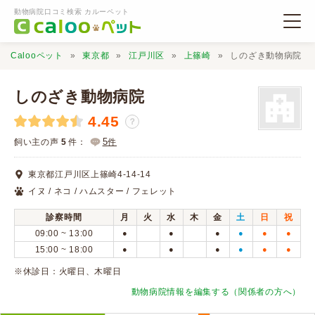
動物病院口コミ検索 カルーペット
Calooペット
東京都
江戸川区
上篠崎
しのざき動物病院
しのざき動物病院
4.45
？
動物病院検索
5
飼い主の声
5
件：
件
東京都江戸川区上篠崎4-14-14
口コミ検索
イヌ / ネコ / ハムスター / フェレット
診察時間
月
火
水
木
金
土
日
祝
Calooペットとは？
09:00 ~ 13:00
●
●
●
●
●
●
15:00 ~ 18:00
●
●
●
●
●
●
口コミ投稿
※休診日：火曜日、木曜日
動物病院情報を編集する（関係者の方へ）