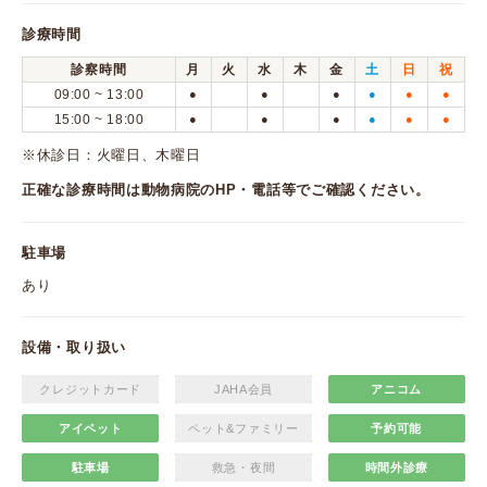
診療時間
診察時間
月
火
水
木
金
土
日
祝
09:00 ~ 13:00
●
●
●
●
●
●
15:00 ~ 18:00
●
●
●
●
●
●
※休診日：火曜日、木曜日
正確な診療時間は動物病院のHP・電話等でご確認ください。
駐車場
あり
設備・取り扱い
クレジットカード
JAHA会員
アニコム
アイペット
ペット&ファミリー
予約可能
駐車場
救急・夜間
時間外診療