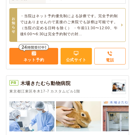
・当院はネット予約優先制による診療です。完全予約制
お
ではありませんので直接のご来院でも診察は可能です。
知
ら
（当院の定める日時を除く） ・午前11:30〜12:00、午
せ
後6:00〜6:30は完全予約制での対...
ネット予約
公式サイト
電話
PR
木場きたむら動物病院
東京都江東区冬木17-7 カスタムビル1階