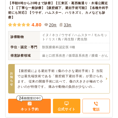
【早朝8時から20時まで診察】【江東区・葛西橋通り・木場公園近
く】【丁寧な一般診療】【腹腔鏡下、避妊手術可能】【各種外科手
術にも対応】【ウサギ、ハムスター、ハリネズミ、カメなども診
察】
4.80
20
33
件
件
イヌ / ネコ / ウサギ / ハムスター / モルモッ
診察動物
ト / リス / 鳥 / 両生類 / 爬虫類
学位・認定・専門
獣医腫瘍科認定医 II種
得意診察領域
歯と口腔系疾患 / 循環器系疾患 / 腫瘍・がん
【腹腔鏡による避妊手術（傷の小さな避妊手術）】 当院
お
では最先端技術である「腹腔鏡下避妊手術」が受けられ
知
ら
ます。 従来の開腹手術に比べて、傷の大きさが極めて小
せ
さいのが特徴です。 痛みや動物の負担が少ないの...
ネット予約
公式サイト
電話