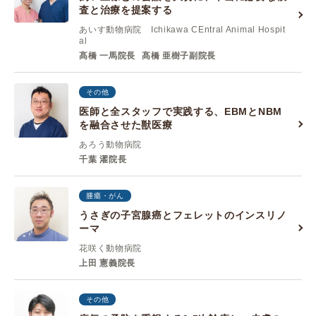
査と治療を提案する
あいす動物病院 Ichikawa CEntral Animal Hospit
al
髙橋 一馬院長
髙橋 亜樹子副院長
その他
医師と全スタッフで実践する、EBMとNBM
を融合させた獣医療
あろう動物病院
千葉 濯院長
腫瘍・がん
うさぎの子宮腺癌とフェレットのインスリノ
ーマ
花咲く動物病院
上田 憲義院長
その他