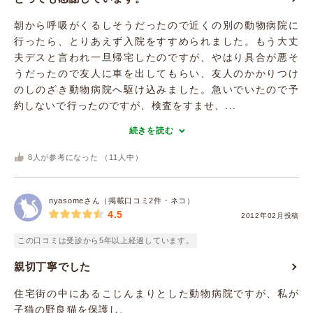
朝から呼吸がくるしそうだったので近くの別の動物病院に
行ったら、とりあえず入院をすすめられました。もう大丈
夫デスと言われ一旦帰宅したのですが、やはり具合が悪そ
うだったので友人に車を出してもらい、友人のかかりつけ
のしのざき動物病院へ駆け込みました。急いでいたので予
約しないで行ったのですが、検査をすませ、...
続きを読む
8
人が参考になった （
11
人中）
nyasomeさん（掲載口コミ2件・ネコ）
4.5
2012年02月投稿
この口コミは受診から5年以上経過しています。
親切丁寧でした
住宅街の中にあるこじんまりとした動物病院ですが、私が
子猫の野良猫を保護し、