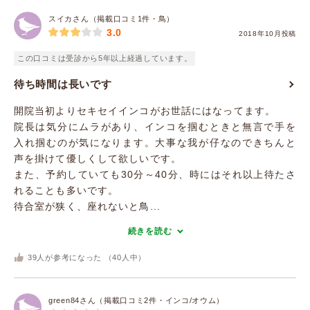
スイカさん（掲載口コミ1件・鳥）
3.0
2018年10月投稿
この口コミは受診から5年以上経過しています。
待ち時間は長いです
開院当初よりセキセイインコがお世話にはなってます。
院長は気分にムラがあり、インコを掴むときと無言で手を
入れ掴むのが気になります。大事な我が仔なのできちんと
声を掛けて優しくして欲しいです。
また、予約していても30分～40分、時にはそれ以上待たさ
れることも多いです。
待合室が狭く、座れないと鳥...
続きを読む
39
人が参考になった （
40
人中）
green84さん（掲載口コミ2件・インコ/オウム）