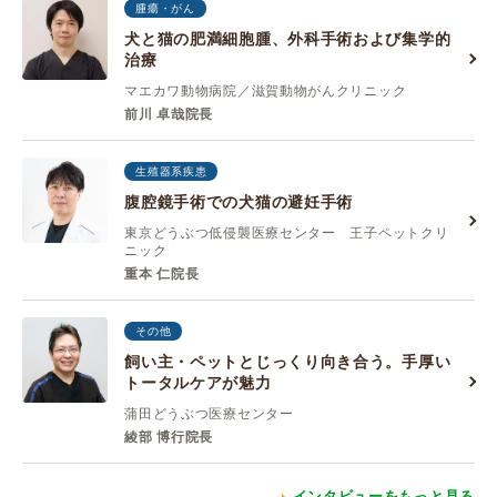
腫瘍・がん
犬と猫の肥満細胞腫、外科手術および集学的
治療
マエカワ動物病院／滋賀動物がんクリニック
前川 卓哉院長
生殖器系疾患
腹腔鏡手術での犬猫の避妊手術
東京どうぶつ低侵襲医療センター 王子ペットクリ
ニック
重本 仁院長
その他
飼い主・ペットとじっくり向き合う。手厚い
トータルケアが魅力
蒲田どうぶつ医療センター
綾部 博行院長
インタビューをもっと見る