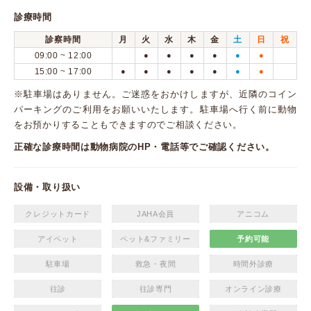
診療時間
診察時間
月
火
水
木
金
土
日
祝
09:00 ~ 12:00
●
●
●
●
●
●
15:00 ~ 17:00
●
●
●
●
●
●
●
※駐車場はありません。ご迷惑をおかけしますが、近隣のコイン
パーキングのご利用をお願いいたします。駐車場へ行く前に動物
をお預かりすることもできますのでご相談ください。
正確な診療時間は動物病院のHP・電話等でご確認ください。
設備・取り扱い
クレジットカード
JAHA会員
アニコム
アイペット
ペット&ファミリー
予約可能
駐車場
救急・夜間
時間外診療
往診
往診専門
オンライン診療