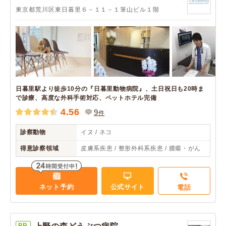
東京都荒川区東日暮里６－１１－１筆山ビル１階
日暮里駅より徒歩10分の『日暮里動物病院』、土日祝日も20時ま
で診療、高度な外科手術対応、ペットホテル完備
4.56
9
件
診察動物
イヌ / ネコ
得意診察領域
皮膚系疾患 / 整形外科系疾患 / 腫瘍・がん
ネット予約
公式サイト
電話
PR