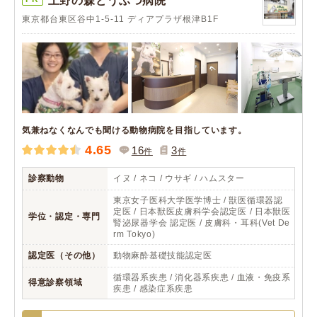
上野の森どうぶつ病院
東京都台東区谷中1-5-11 ディアプラザ根津B1F
気兼ねなくなんでも聞ける動物病院を目指しています。
4.65
16
3
件
件
診察動物
イヌ / ネコ / ウサギ / ハムスター
東京女子医科大学医学博士 / 獣医循環器認
定医 / 日本獣医皮膚科学会認定医 / 日本獣医
学位・認定・専門
腎泌尿器学会 認定医 / 皮膚科・耳科(Vet De
rm Tokyo)
認定医（その他）
動物麻酔基礎技能認定医
循環器系疾患 / 消化器系疾患 / 血液・免疫系
得意診察領域
疾患 / 感染症系疾患