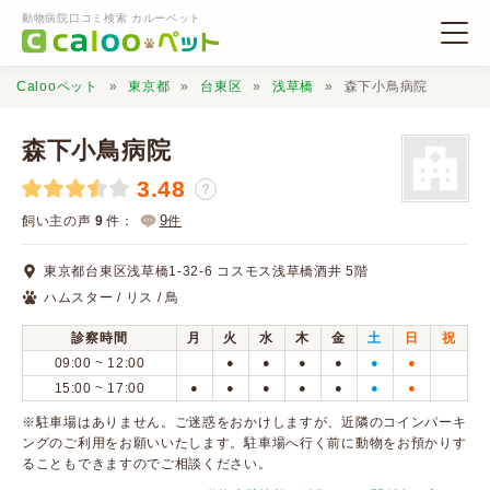
動物病院口コミ検索 カルーペット
Calooペット
東京都
台東区
浅草橋
森下小鳥病院
森下小鳥病院
3.48
？
動物病院検索
9
飼い主の声
9
件：
件
東京都台東区浅草橋1-32-6 コスモス浅草橋酒井 5階
口コミ検索
ハムスター / リス / 鳥
診察時間
月
火
水
木
金
土
日
祝
Calooペットとは？
09:00 ~ 12:00
●
●
●
●
●
●
15:00 ~ 17:00
●
●
●
●
●
●
●
口コミ投稿
※駐車場はありません。ご迷惑をおかけしますが、近隣のコインパーキ
ングのご利用をお願いいたします。駐車場へ行く前に動物をお預かりす
ることもできますのでご相談ください。