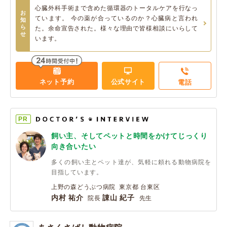
心臓外科手術まで含めた循環器のトータルケアを行なっ
お
ています。 今の薬が合っているのか？心臓病と言われ
知
ら
た。余命宣告された。様々な理由で皆様相談にいらして
せ
います。
ネット予約
公式サイト
電話
PR
飼い主、そしてペットと時間をかけてじっくり
向き合いたい
多くの飼い主とペット達が、気軽に頼れる動物病院を
目指しています。
上野の森どうぶつ病院 東京都 台東区
内村 祐介
諌山 紀子
院長
先生