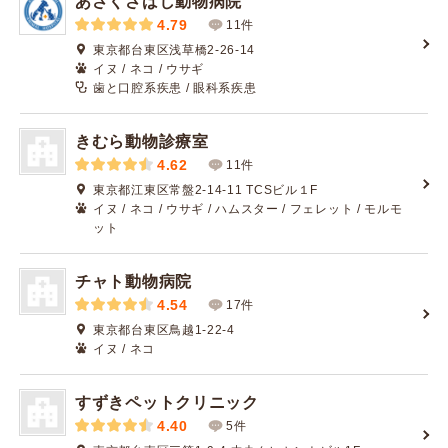
あさくさばし動物病院
4.79
11件
東京都台東区浅草橋2-26-14
イヌ / ネコ / ウサギ
歯と口腔系疾患 / 眼科系疾患
きむら動物診療室
4.62
11件
東京都江東区常盤2-14-11 TCSビル１F
イヌ / ネコ / ウサギ / ハムスター / フェレット / モルモ
ット
チャト動物病院
4.54
17件
東京都台東区鳥越1-22-4
イヌ / ネコ
すずきペットクリニック
4.40
5件