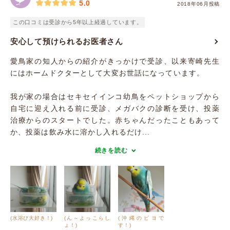
5.0
2018年06月投稿
この口コミは受診から5年以上経過しています。
安心して預けられるお医者さん
愛鳥家の知人からの紹介がきっかけで受診、以来寄崎先生
にはホームドクターとして大変お世話になっています。
我が家の場合はセキセイインコ幼鳥をペットショップから
自宅に迎え入れる前に受診、メガバクの診断を受け、投薬
治療からのスタートでした。赤ちゃんだったこともあって
か、投薬は飲み水に溶かし入れるだけ...
続きを読む
(水浴び大好き！)
(ん～よっこらし
(沖縄のピヨで
ょ！)
す！)