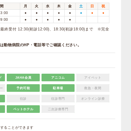
間
月
火
水
木
金
土
日
祝
13:00
●
●
●
●
●
●
●
●
19:00
●
●
●
●
●
受付 12:30(初診12:00)、18:30(初診18:00)まで ※完全
は動物病院のHP・電話等でご確認ください。
ド
JAHA会員
アニコム
アイペット
ー
予約可能
駐車場
救急・夜間
往診
往診専門
オンライン診療
ペットホテル
二次診療専門
集
することができます