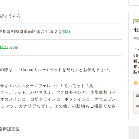
びょういん
P
 神奈川県相模原市南区南台4-15-2 (
地図
)
神
51122.com
「
6
科
察
の際は、「Caloo(カルー) ペットを見た」とお伝え下さい。
駐
 ウサギ / ハムスター / フェレット / モルモット / 鳥
デグー、ラット、ハリネズミ、フクロモモンガ、小型鳥類（セ
、オカメインコ、コザクラインコ、ボタンインコ、オウムブン
ウシマツ、カナリアなど）。その他、小動物もご相談くださ
合臨床認定医