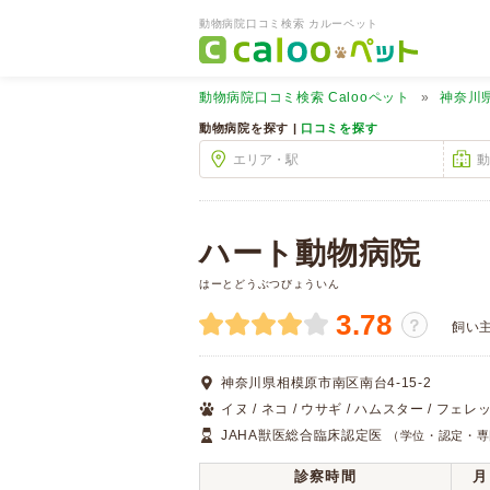
動物病院口コミ検索 カルーペット
動物病院口コミ検索
Calooペット
神奈川
動物病院を探す |
口コミを探す
ハート動物病院
はーとどうぶつびょういん
3.78
？
飼い
神奈川県相模原市南区南台4-15-2
イヌ / ネコ / ウサギ / ハムスター / フェレッ
JAHA獣医総合臨床認定医
（学位・認定・専
診察時間
月