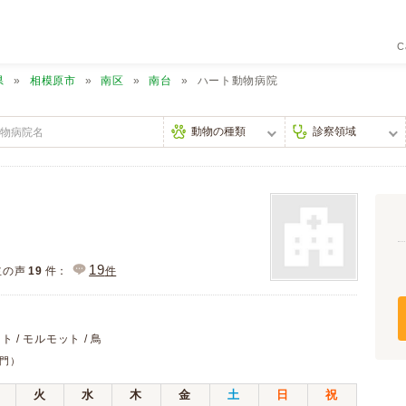
C
県
相模原市
南区
南台
ハート動物病院
19
主の声
19
件：
件
ト / モルモット / 鳥
門）
火
水
木
金
土
日
祝