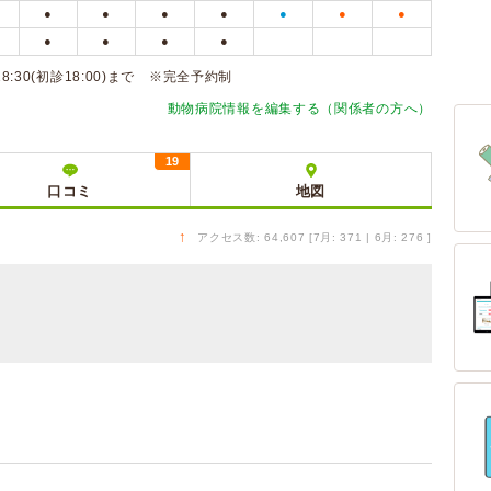
●
●
●
●
●
●
●
●
●
●
●
18:30(初診18:00)まで ※完全予約制
動物病院情報を編集する（関係者の方へ）
19
口コミ
地図
↑
アクセス数: 64,607 [7月: 371 | 6月: 276 ]