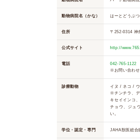
動物病院名（かな）
はーとどうぶつ
住所
〒252-0314
公式サイト
http://www.76
電話
042-765-1122
※お問い合わせ
診療動物
イヌ / ネコ /
※チンチラ、
キセイインコ
チョウ、ジュ
い。
学位・認定・専門
JAHA獣医総