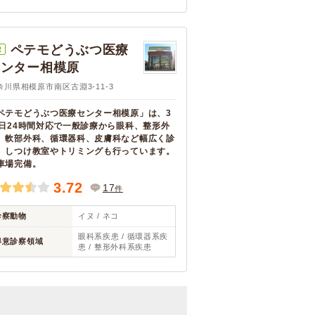
ペテモどうぶつ医療
R
センター相模原
奈川県相模原市南区古淵3-11-3
ペテモどうぶつ医療センター相模原」は、3
5日24時間対応で一般診療から眼科、整形外
、軟部外科、循環器科、皮膚科など幅広く診
。しつけ教室やトリミングも行っています。
車場完備。
3.72
17
件
診察動物
イヌ / ネコ
眼科系疾患 / 循環器系疾
得意診察領域
患 / 整形外科系疾患