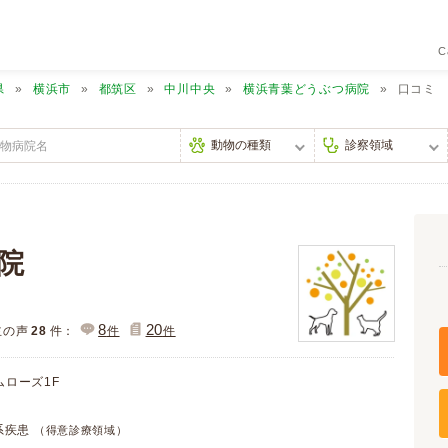
C
県
横浜市
都筑区
中川中央
横浜青葉どうぶつ病院
口コミ
院
8
20
主の声
28
件：
件
件
ムローズ1F
科系疾患
（得意診療領域）