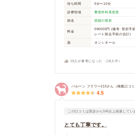
待ち時間
5分〜10分
診療領域
整形外科系疾患
病名
四肢の骨折
590000円 (備考: 骨折
料金
レート除去手術の合計)
薬
オンシオール
16
人が参考になった （
18
人中）
バルーン フラワー215さん（掲載口コミ
4.5
この口コミは受診から5年以上経過してい
とても丁寧です。