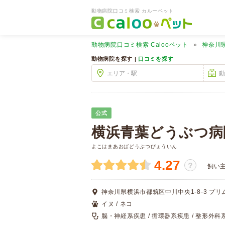
動物病院口コミ検索 カルーペット
動物病院口コミ検索
Calooペット
神奈川
動物病院を探す |
口コミを探す
公式
横浜青葉どうぶつ病
よこはまあおばどうぶつびょういん
4.27
？
飼い
神奈川県横浜市都筑区中川中央1-8-3 プリ
イヌ / ネコ
脳・神経系疾患 / 循環器系疾患 / 整形外