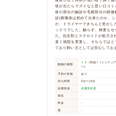
隆疹が出て痒みが強い様で脚で掻
状が出たらマズイなと思い口コミ
疹の部分の触診や毛根部分の顕微
診(膨隆疹は初めて出来たのか、
か、ドライヤーできちんと乾かし
ックリでした。触らず、検査もせ
た。抗生剤とステロイドが処方さ
直ぐ病院を変更し、そちらではと
ており飼い主としては安心してお
イヌ
《純血》 (ミニチュ
動物の種類
ー)
予約の有無
あり
待ち時間
5分〜10分
診療領域
皮膚系疾患
病名
-
料金
-
薬
-