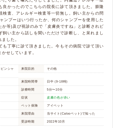
いたり歯で噛んだりしてました。内臓迄アレルギー症
も良かったのでこちらの院長に診て頂きました。膨隆
鏡検査、アレルギー検査等一切無し。飼い主からの問
シャンプーはいつ行ったか、何のシャンプーを使用した
たか等)及び視診のみで「皮膚炎ですね」と診断されビ
ず飼い主から話しを聞いただけで診断し、と呆れまし
れました。
ても丁寧に診て頂きました。今もその病院で診て頂い
まかせしています。
アピンシャ
来院目的
その他
来院時間帯
日中 (9-18時)
診療時間
5分〜10分
症状
皮膚の色が赤い
ペット保険
アイペット
来院理由
当サイト(Calooペット)で知った
受診時期
2022年10月