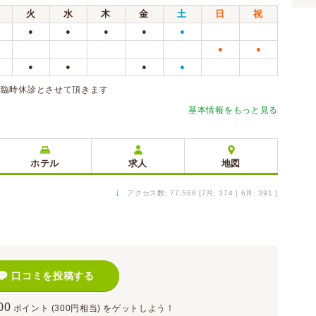
火
水
木
金
土
日
祝
●
●
●
●
●
●
●
●
●
●
●
始は臨時休診とさせて頂きます
基本情報をもっと見る
ホテル
求人
地図
↓
アクセス数: 77,568 [7月: 374 | 6月: 391 ]
）
口コミを投稿する
00
ポイント
(300円相当)
をゲットしよう！