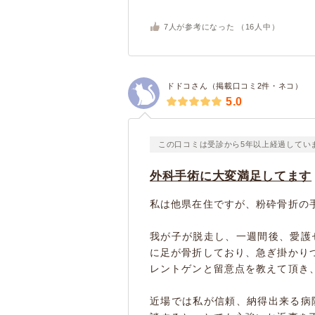
7
人が参考になった （
16
人中）
ドドコさん（掲載口コミ2件・ネコ）
5.0
この口コミは受診から5年以上経過してい
外科手術に大変満足してます
私は他県在住ですが、粉砕骨折の
我が子が脱走し、一週間後、愛護
に足が骨折しており、急ぎ掛かり
レントゲンと留意点を教えて頂き
近場では私が信頼、納得出来る病