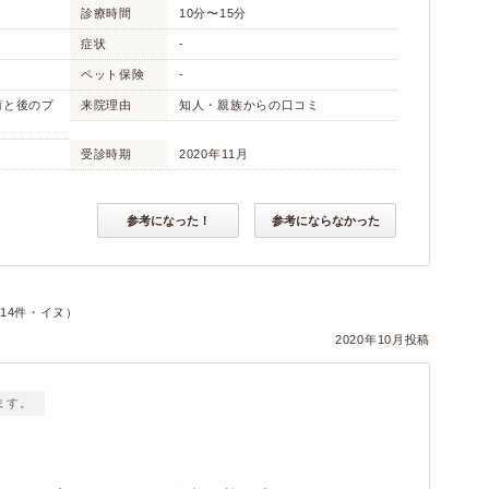
診療時間
10分〜15分
症状
-
ペット保険
-
手術と後のプ
来院理由
知人・親族からの口コミ
受診時期
2020年11月
参考になった！
参考にならなかった
14件・イヌ）
2020年10月投稿
ます。