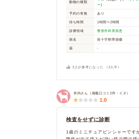
動物の種類
ー
)
予約の有無
あり
待ち時間
1時間〜2時間
診療領域
整形外科系疾患
病名
前十字靭帯損傷
薬
-
3
人が参考になった （
3
人中）
井内さん（掲載口コミ2件・イヌ）
1.0
検査をせずに診断
1歳のミニチュアピンシャーです