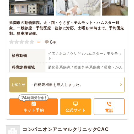
延岡市の動物病院。犬・猫・うさぎ・モルモット・ハムスター対
象。一般診療・予防医療・往診に対応。土曜も18時まで。予約優先
制。駐車場完備。
－
0
件
イヌ / ネコ / ウサギ / ハムスター / モルモッ
診察動物
ト
得意診察領域
消化器系疾患 / 整形外科系疾患 / 腫瘍・がん
・内視鏡機器を導入しました。
お知らせ
ネット予約
公式サイト
電話
コンパニオンアニマルクリニックCAC