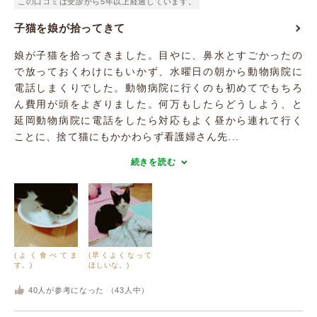
この口コミは受診から5年以上経過しています。
子猫を娘が拾ってきて
娘が子猫を拾ってきました。目やに、鼻水とすごかったの
で放っておくわけにもいかず、水曜日の朝から動物病院に
電話しまくりでした。動物病院に行くのも初めてでもちろ
ん費用が頭をよぎりました。何万もしたらどうしよう、と
延岡動物病院に電話をしたら対応もよく昼から連れて行く
ことに、捨て猫にもかかわらず看護婦さん先...
続きを読む
(よく食べてま
(早くよくなって
す。)
ほしいな。)
40
人が参考になった （
43
人中）