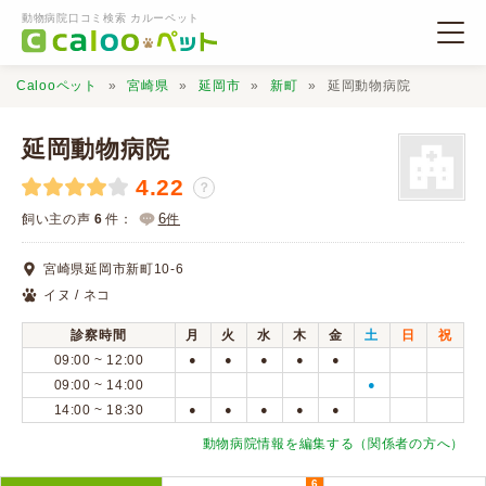
動物病院口コミ検索 カルーペット
Calooペット
宮崎県
延岡市
新町
延岡動物病院
延岡動物病院
4.22
？
動物病院検索
6
飼い主の声
6
件：
件
宮崎県延岡市新町10-6
口コミ検索
イヌ / ネコ
診察時間
月
火
水
木
金
土
日
祝
Calooペットとは？
09:00 ~ 12:00
●
●
●
●
●
09:00 ~ 14:00
●
14:00 ~ 18:30
●
●
●
●
●
口コミ投稿
動物病院情報を編集する（関係者の方へ）
6