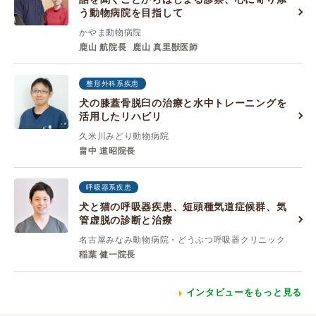
う動物病院を目指して
かやま動物病院
鹿山 航院長
鹿山 真里獣医師
整形外科系疾患
犬の膝蓋骨脱臼の治療と水中トレーニングを
活用したリハビリ
久米川みどり動物病院
畠中 道昭院長
呼吸器系疾患
犬と猫の呼吸器疾患、短頭種気道症候群、気
管虚脱の診断と治療
名古屋みなみ動物病院・どうぶつ呼吸器クリニック
稲葉 健一院長
インタビューをもっと見る