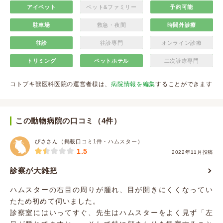
アイペット
ペット&ファミリー
予約可能
駐車場
救急・夜間
時間外診療
往診
往診専門
オンライン診療
トリミング
ペットホテル
二次診療専門
コトブキ獣医科医院の運営者様は、
病院情報を編集
することができます
この動物病院の口コミ（4件）
ぴささん（掲載口コミ1件・ハムスター）
1.5
2022年11月投稿
診察が大雑把
ハムスターの右目の周りが腫れ、目が開きにくくなってい
たため初めて伺いました。
診察室にはいってすぐ、先生はハムスターをよく見ず「左