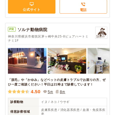
公式サイト
電話
PR
ソルナ動物病院
神奈川県横浜市都筑区茅ヶ崎中央25-8ピュアハートミ
ナミ1F
「脱毛」や「かゆみ」などペットの皮膚トラブルでお困りの方、ぜ
ひ一度ご相談ください！平日は21時まで診察しています！
4.50
5
8
件
件
診察動物
イヌ / ネコ / ウサギ
皮膚系疾患 / 消化器系疾患 / 血液・免疫系疾
得意診察領域
患