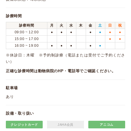
診療時間
診察時間
月
火
水
木
金
土
日
祝
09:00 ~ 12:00
●
●
●
●
●
●
●
15:00 ~ 17:00
●
●
16:00 ~ 19:00
●
●
●
●
●
※休診日：木曜 ※予約制診療（電話または受付でご予約くださ
い）
正確な診療時間は動物病院のHP・電話等でご確認ください。
駐車場
あり
設備・取り扱い
クレジットカード
JAHA会員
アニコム