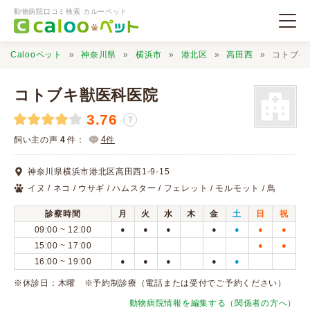
動物病院口コミ検索 カルーペット
Calooペット
神奈川県
横浜市
港北区
高田西
コトブキ
コトブキ獣医科医院
3.76
？
動物病院検索
4
飼い主の声
4
件：
件
神奈川県横浜市港北区高田西1-9-15
口コミ検索
イヌ / ネコ / ウサギ / ハムスター / フェレット / モルモット / 鳥
診察時間
月
火
水
木
金
土
日
祝
Calooペットとは？
09:00 ~ 12:00
●
●
●
●
●
●
●
15:00 ~ 17:00
●
●
16:00 ~ 19:00
●
●
●
●
●
口コミ投稿
※休診日：木曜 ※予約制診療（電話または受付でご予約ください）
動物病院情報を編集する（関係者の方へ）