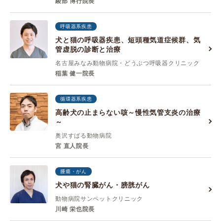
綾部 博行院長
呼吸器系疾患
犬と猫の呼吸器疾患、短頭種気道症候群、気
管虚脱の診断と治療
名古屋みなみ動物病院・どうぶつ呼吸器クリニック
稲葉 健一院長
循環器系疾患
高齢犬の止まらない咳～慢性気管支炎の治療
～
奥沢すばる動物病院
宮 直人院長
腫瘍・がん
犬や猫の腎臓がん・膀胱がん
動物病院サンペットクリニック
川崎 栄也院長