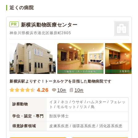
近くの病院
PR
新横浜動物医療センター
神奈川県横浜市港北区篠原町2805
新横浜駅よりすぐ！トータルケアを目指した動物病院です
4.26
10
10
件
件
イヌ / ネコ / ウサギ / ハムスター / フェレッ
診察動物
ト / モルモット / リス / 鳥
学位・認定・専門
獣医学博士
得意診察領域
皮膚系疾患 / 循環器系疾患 / 消化器系疾患