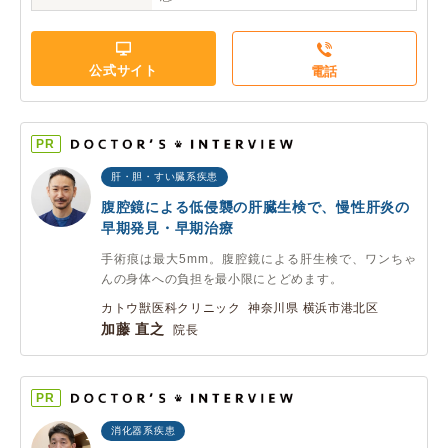
公式サイト
電話
PR
肝・胆・すい臓系疾患
腹腔鏡による低侵襲の肝臓生検で、慢性肝炎の
早期発見・早期治療
手術痕は最大5mm。腹腔鏡による肝生検で、ワンちゃ
んの身体への負担を最小限にとどめます。
カトウ獣医科クリニック 神奈川県 横浜市港北区
加藤 直之
院長
PR
消化器系疾患