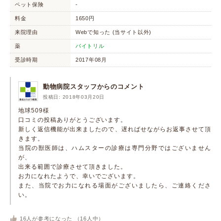
ペット保険
-
料金
1650円
来院理由
Webで知った (当サイト以外)
薬
バイトリル
受診時期
2017年08月
動物病院スタッフからのコメント
投稿日: 2018年03月20日
地球509様
口コミの投稿ありがとうございます。
新しく返信機能が出来ましたので、遅ればせながらお返事させて頂
きます。
当院の獣医師は、ハムスターの診療は専門分野ではございません
が、
出来る範囲で診療させて頂きました。
お力になれたようで、幸いでございます。
また、当院でお力になれる場面がございましたら、ご連絡くださ
い。
16
人が参考になった （
16
人中）