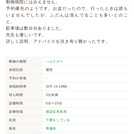
動物病院にはみえません。
予約優先のようです。お盆だったので、行ったときは誰も
いませんでしたが、ふだんは混んでることも多いとのこ
と。
駐車場は数台分ありました。
先生も優しいです。
詳しく説明、アドバイスを頂き有り難かったです。
動物の種類
ハムスター
来院目的
通院
予約の有無
-
来院時間帯
日中 (9-18時)
待ち時間
3分未満
診療時間
5分〜10分
診療領域
感染症系疾患
症状
下痢をしている
病名
胃腸炎