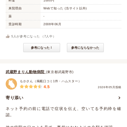
料金
1000円
来院理由
Webで知った (当サイト以外)
薬
-
受診時期
2008年06月
5
人が参考になった （
7
人中）
参考になった！
参考にならなかった
武蔵野まりん動物病院
(東京都武蔵野市)
もかさん（掲載口コミ1件・ハムスター）
4.5
2026年05月投稿
寄り添い
ネット予約の前に電話で症状を伝え、空いてる予約枠を確
認。