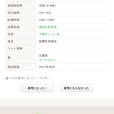
来院時間帯
早朝 (6-9時)
待ち時間
3分〜5分
診療時間
15分〜30分
診療領域
感染症系疾患
症状
下痢をしている
病名
細菌性胃腸炎
ペット保険
-
抗菌薬
薬
タンナルビン
受診時期
2017年08月
7
人が参考になった （
7
人中）
参考になった！
参考にならなかった