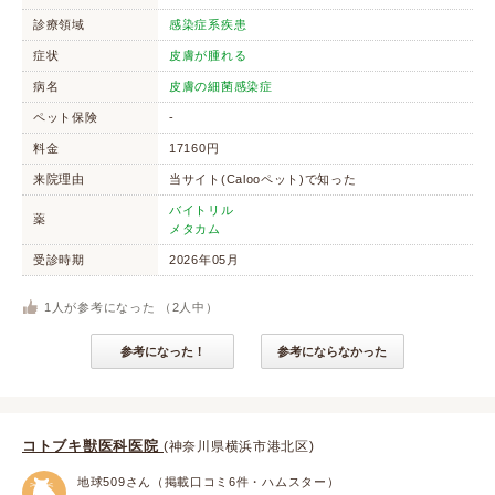
診療領域
感染症系疾患
症状
皮膚が腫れる
病名
皮膚の細菌感染症
ペット保険
-
料金
17160円
来院理由
当サイト(Calooペット)で知った
バイトリル
薬
メタカム
受診時期
2026年05月
1
人が参考になった （
2
人中）
参考になった！
参考にならなかった
コトブキ獣医科医院
(神奈川県横浜市港北区)
地球509さん（掲載口コミ6件・ハムスター）