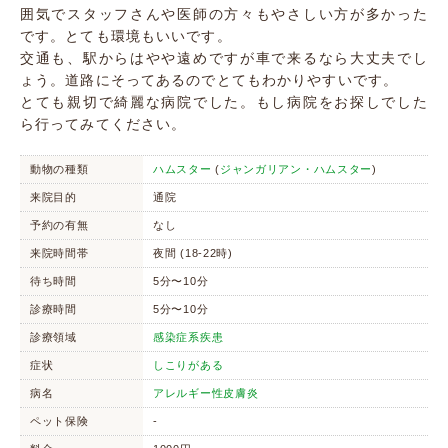
囲気でスタッフさんや医師の方々もやさしい方が多かった
です。とても環境もいいです。
交通も、駅からはやや遠めですが車で来るなら大丈夫でし
ょう。道路にそってあるのでとてもわかりやすいです。
とても親切で綺麗な病院でした。もし病院をお探しでした
ら行ってみてください。
動物の種類
ハムスター
(
ジャンガリアン・ハムスター
)
来院目的
通院
予約の有無
なし
来院時間帯
夜間 (18-22時)
待ち時間
5分〜10分
診療時間
5分〜10分
診療領域
感染症系疾患
症状
しこりがある
病名
アレルギー性皮膚炎
ペット保険
-