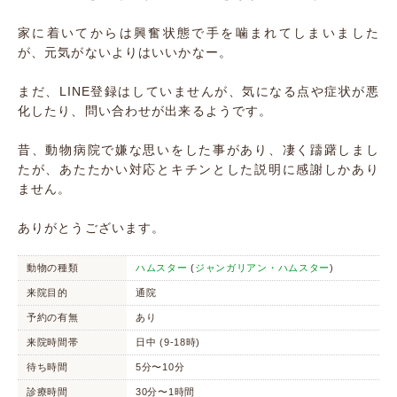
家に着いてからは興奮状態で手を噛まれてしまいました
が、元気がないよりはいいかなー。
まだ、LINE登録はしていませんが、気になる点や症状が悪
化したり、問い合わせが出来るようです。
昔、動物病院で嫌な思いをした事があり、凄く躊躇しまし
たが、あたたかい対応とキチンとした説明に感謝しかあり
ません。
ありがとうございます。
動物の種類
ハムスター
(
ジャンガリアン・ハムスター
)
来院目的
通院
予約の有無
あり
来院時間帯
日中 (9-18時)
待ち時間
5分〜10分
診療時間
30分〜1時間