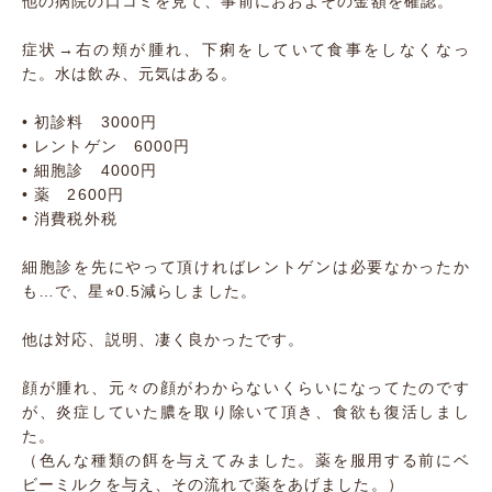
他の病院の口コミを見て、事前におおよその金額を確認。
症状→右の頬が腫れ、下痢をしていて食事をしなくなっ
た。水は飲み、元気はある。
• 初診料 3000円
• レントゲン 6000円
• 細胞診 4000円
• 薬 2600円
• 消費税外税
細胞診を先にやって頂ければレントゲンは必要なかったか
も…で、星⭐︎0.5減らしました。
他は対応、説明、凄く良かったです。
顔が腫れ、元々の顔がわからないくらいになってたのです
が、炎症していた膿を取り除いて頂き、食欲も復活しまし
た。
（色んな種類の餌を与えてみました。薬を服用する前にベ
ビーミルクを与え、その流れで薬をあげました。）