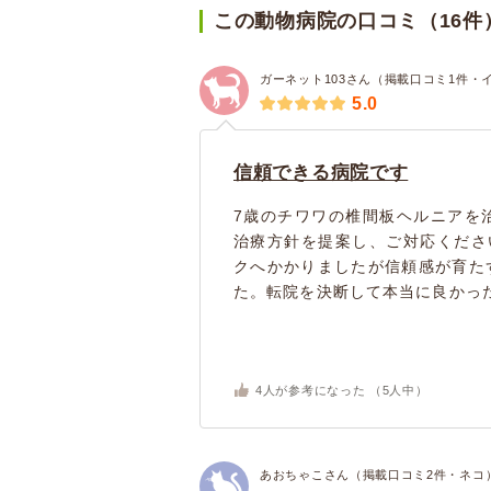
この動物病院の口コミ（16件
ガーネット103さん（掲載口コミ1件・
5.0
信頼できる病院です
7歳のチワワの椎間板ヘルニアを
治療方針を提案し、ご対応くださ
クへかかりましたが信頼感が育た
た。転院を決断して本当に良かった
4
人が参考になった （
5
人中）
あおちゃこさん（掲載口コミ2件・ネコ