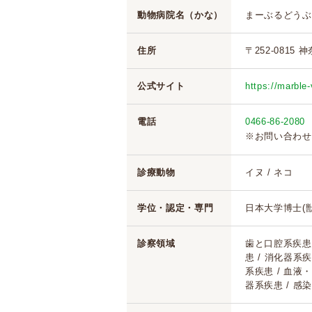
動物病院名（かな）
まーぶるどうぶ
住所
〒252-0815 
公式サイト
https://marble
電話
0466-86-2080
※お問い合わせ
診療動物
イヌ / ネコ
学位・認定・専門
日本大学博士(獣
診察領域
歯と口腔系疾患 
患 / 消化器系
系疾患 / 血液・
器系疾患 / 感染