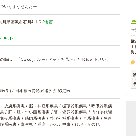
ついりょうせんたー
P
神奈川県藤沢市石川4-1-6 (
地図
)
神
-vmc.jp/
藤
土
防
の際は、「Caloo(カルー) ペットを見た」とお伝え下さい。
医学) / 日本獣医腎泌尿器学会 認定医
/ 皮膚系疾患 / 脳・神経系疾患 / 循環器系疾患 / 呼吸器系疾
疾患 / 肝・胆・すい臓系疾患 / 腎・泌尿器系疾患 / 内分泌代謝
免疫系疾患 / 筋肉系疾患 / 整形外科系疾患 / 耳系疾患 / 生殖
症系疾患 / 寄生虫 / 腫瘍・がん / 中毒 / けが・その他