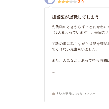
3.0
担当医が退職してしまう
先代猫のときからずっとおせわに
（3人変わっています）、毎回ス
問診の際に話しながら状態を確認
てくれない先生もいました。
また、人気なだけあって待ち時間
...
13
人が参考になった （
14
人中）