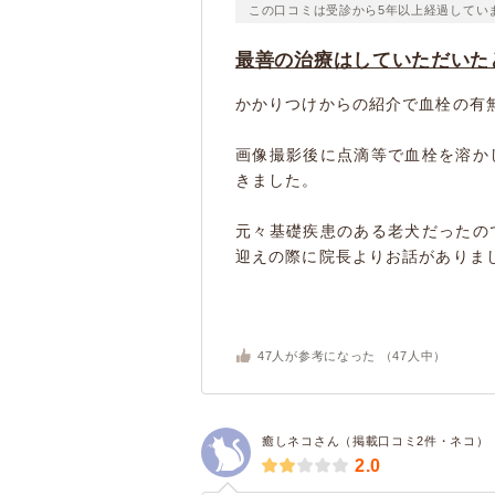
この口コミは受診から5年以上経過してい
最善の治療はしていただいた
かかりつけからの紹介で血栓の有
画像撮影後に点滴等で血栓を溶か
きました。
元々基礎疾患のある老犬だったの
迎えの際に院長よりお話がありました
47
人が参考になった （
47
人中）
癒しネコさん（掲載口コミ2件・ネコ）
2.0