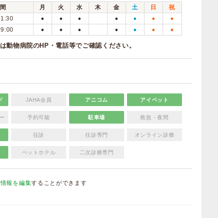
間
月
火
水
木
金
土
日
祝
11:30
●
●
●
●
●
●
●
19:00
●
●
●
●
●
●
●
は動物病院のHP・電話等でご確認ください。
ド
JAHA会員
アニコム
アイペット
ー
予約可能
駐車場
救急・夜間
往診
往診専門
オンライン診療
ペットホテル
二次診療専門
院情報を編集
することができます