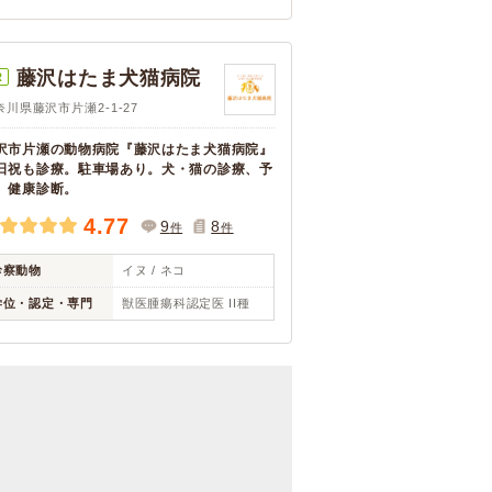
藤沢はたま犬猫病院
R
奈川県藤沢市片瀬2-1-27
沢市片瀬の動物病院『藤沢はたま犬猫病院』
日祝も診療。駐車場あり。犬・猫の診療、予
、健康診断。
4.77
9
8
件
件
診察動物
イヌ / ネコ
学位・認定・専門
獣医腫瘍科認定医 II種