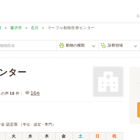
C
県
藤沢市
石川
マーブル動物医療センター
ンター
16
主の声
16
件：
件
学会 認定医
（学位・認定・専門）
火
水
木
金
土
日
祝