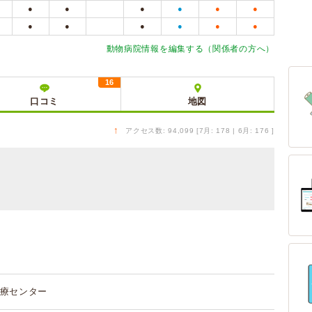
●
●
●
●
●
●
●
●
●
●
●
●
動物病院情報を編集する（関係者の方へ）
16
口コミ
地図
↑
アクセス数: 94,099 [7月: 178 | 6月: 176 ]
療センター