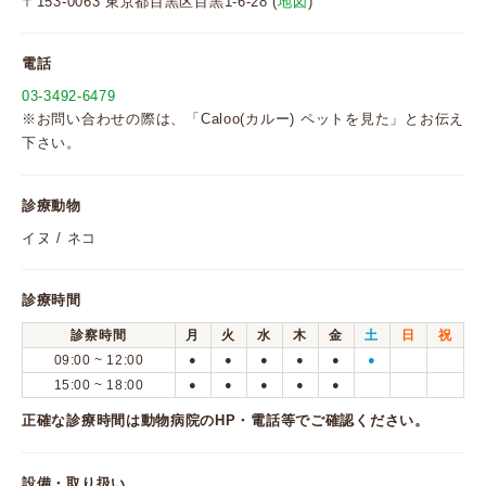
〒153-0063 東京都目黒区目黒1-6-28 (
地図
)
電話
03-3492-6479
※お問い合わせの際は、「Caloo(カルー) ペットを見た」とお伝え
下さい。
診療動物
イヌ / ネコ
診療時間
診察時間
月
火
水
木
金
土
日
祝
09:00 ~ 12:00
●
●
●
●
●
●
15:00 ~ 18:00
●
●
●
●
●
正確な診療時間は動物病院のHP・電話等でご確認ください。
設備・取り扱い