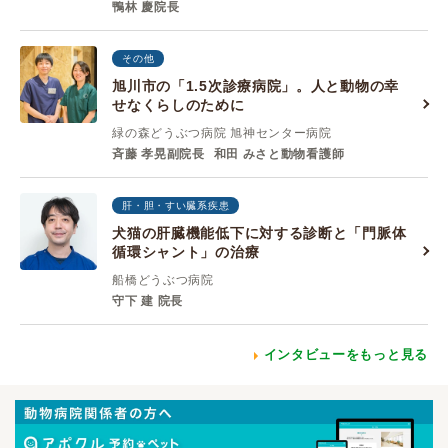
鴨林 慶院長
その他
旭川市の「1.5次診療病院」。人と動物の幸
せなくらしのために
緑の森どうぶつ病院 旭神センター病院
斉藤 孝晃副院長
和田 みさと動物看護師
肝・胆・すい臓系疾患
犬猫の肝臓機能低下に対する診断と「門脈体
循環シャント」の治療
船橋どうぶつ病院
守下 建 院長
インタビューをもっと見る