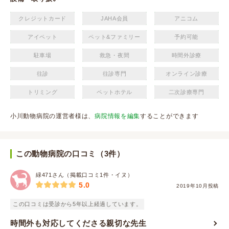
クレジットカード
JAHA会員
アニコム
アイペット
ペット&ファミリー
予約可能
駐車場
救急・夜間
時間外診療
往診
往診専門
オンライン診療
トリミング
ペットホテル
二次診療専門
小川動物病院の運営者様は、
病院情報を編集
することができます
この動物病院の口コミ（3件）
緑471さん（掲載口コミ1件・イヌ）
5.0
2019年10月投稿
この口コミは受診から5年以上経過しています。
時間外も対応してくださる親切な先生