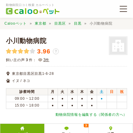
動物病院口コミ検索 カルーペット
Calooペット
東京都
目黒区
目黒
小川動物病院
小川動物病院
3.96
？
動物病院検索
3
飼い主の声
3
件：
件
東京都目黒区目黒1-6-28
口コミ検索
イヌ / ネコ
診察時間
月
火
水
木
金
土
日
祝
Calooペットとは？
09:00 ~ 12:00
●
●
●
●
●
●
15:00 ~ 18:00
●
●
●
●
●
口コミ投稿
動物病院情報を編集する（関係者の方へ）
3