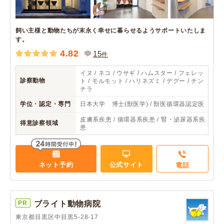
飼い主様と動物たちが末永く幸せに暮らせるようサポートいたしま
す。
4.82
15
件
イヌ / ネコ / ウサギ / ハムスター / フェレッ
診察動物
ト / モルモット / ハリネズミ / デグー / チン
チラ
学位・認定・専門
日本大学 博士(獣医学) / 獣医循環器認定医
皮膚系疾患 / 循環器系疾患 / 腎・泌尿器系疾
得意診察領域
患
ネット予約
公式サイト
電話
PR
ブライト動物病院
東京都目黒区中目黒5-28-17