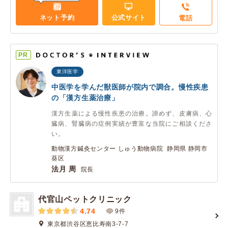
ネット予約
公式サイト
電話
PR
東洋医学
中医学を学んだ獣医師が院内で調合。慢性疾患
の「漢方生薬治療」
漢方生薬による慢性疾患の治療。諦めず、皮膚病、心
臓病、腎臓病の症例実績が豊富な当院にご相談くださ
い。
動物漢方鍼灸センター しゅう動物病院 静岡県 静岡市
葵区
法月 周
院長
代官山ペットクリニック
4.74
9件
東京都渋谷区恵比寿南3-7-7