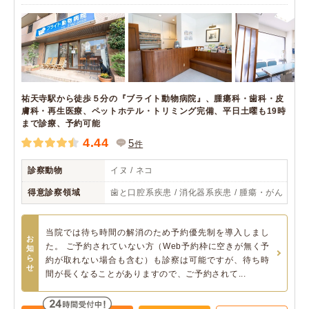
祐天寺駅から徒歩５分の『ブライト動物病院』、腫瘍科・歯科・皮
膚科・再生医療、ペットホテル・トリミング完備、平日土曜も19時
まで診療、予約可能
4.44
5
件
診察動物
イヌ / ネコ
得意診察領域
歯と口腔系疾患 / 消化器系疾患 / 腫瘍・がん
当院では待ち時間の解消のため予約優先制を導入しまし
お
た。 ご予約されていない方（Web予約枠に空きが無く予
知
ら
約が取れない場合も含む）も診察は可能ですが、待ち時
せ
間が長くなることがありますので、ご予約されて...