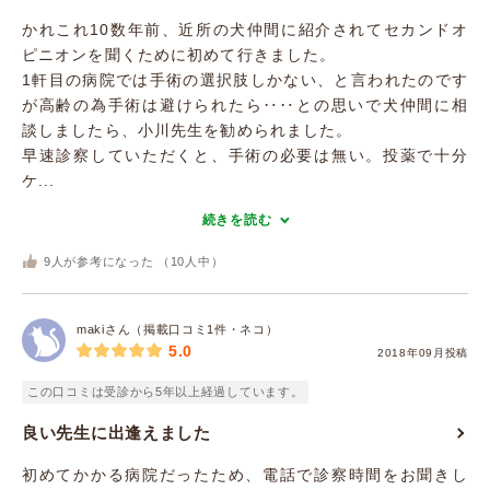
かれこれ10数年前、近所の犬仲間に紹介されてセカンドオ
ピニオンを聞くために初めて行きました。
1軒目の病院では手術の選択肢しかない、と言われたのです
が高齢の為手術は避けられたら‥‥との思いで犬仲間に相
談しましたら、小川先生を勧められました。
早速診察していただくと、手術の必要は無い。投薬で十分
ケ...
続きを読む
9
人が参考になった （
10
人中）
makiさん（掲載口コミ1件・ネコ）
5.0
2018年09月投稿
この口コミは受診から5年以上経過しています。
良い先生に出逢えました
初めてかかる病院だったため、電話で診察時間をお聞きし