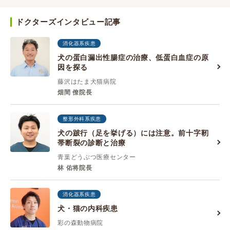
ドクターズインタビュー記事
消化器系疾患
犬の蛋白漏出性腸症の治療、低蛋白血症の原
因を探る
藤沢はたま犬猫病院
畑間 僚院長
整形外科系疾患
犬の跛行（足を挙げる）には注意。前十字靭
帯断裂の診断と治療
青葉どうぶつ医療センター
林 佑将院長
消化器系疾患
犬・猫の内科疾患
彩の森動物病院