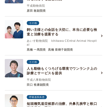
平成動物病院
原田 敢副院長
その他
飼い主様との会話を大切に、本当に必要な検
査と治療を提案する
あいす動物病院 Ichikawa CEntral Animal Hospit
al
髙橋 一馬院長
髙橋 亜樹子副院長
その他
人も動物もくつろげる環境でワンランク上の
診療とサービスを提供
平成八事動物病院
田口 裕康副院長
呼吸器系疾患
短頭種気道症候群の治療、外鼻孔狭窄と軟口