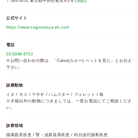
〒165-0032 東京都中野区鷺宮5-2-8 (
地図
)
公式サイト
https://www.saginomiya-ah.com
電話
03-5848-9753
※お問い合わせの際は、「Caloo(カルー) ペットを見た」とお伝え
下さい。
診療動物
イヌ / ネコ / ウサギ / ハムスター / フェレット / 鳥
※犬猫以外の動物につきましては、一度お電話にてご相談くださ
い。
診察領域
循環器系疾患 / 腎・泌尿器系疾患 / 内分泌代謝系疾患