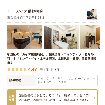
PR
ガイア動物病院
東京都杉並区下井草1-23-2
杉並区の『ガイア動物病院』、健康診断・エキゾチック・整形外
科、トリミング・ペットホテル完備、土日祝日も診療、往診夜間診
療あり
4.47
5
9
件
件
イヌ / ネコ / ウサギ / ハムスター / フェレッ
診察動物
ト / モルモット / リス
当院院長の出演しているラジオ、監修しているメディ
お知
らせ
ア記事などの情報はHPのお知らせ欄を参考ください。