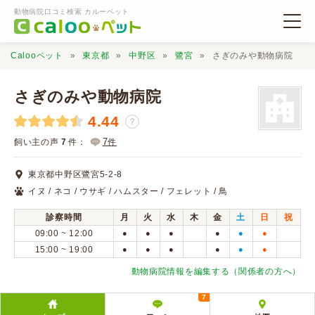
動物病院口コミ検索 カルーペット
Calooペット
東京都
中野区
鷺宮
さぎのみや動物病院
さぎのみや動物病院
4.44
？
動物病院検索
7
飼い主の声
7
件：
件
東京都中野区鷺宮5-2-8
口コミ検索
イヌ / ネコ / ウサギ / ハムスター / フェレット / 鳥
診察時間
月
火
水
木
金
土
日
祝
Calooペットとは？
09:00 ~ 12:00
●
●
●
●
●
●
15:00 ~ 19:00
●
●
●
●
●
●
口コミ投稿
動物病院情報を編集する（関係者の方へ）
7