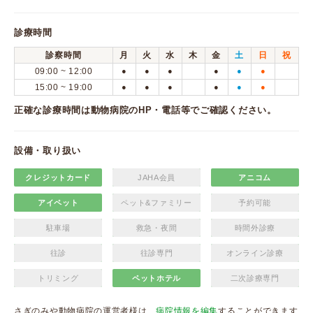
診療時間
診察時間
月
火
水
木
金
土
日
祝
09:00 ~ 12:00
●
●
●
●
●
●
15:00 ~ 19:00
●
●
●
●
●
●
正確な診療時間は動物病院のHP・電話等でご確認ください。
設備・取り扱い
クレジットカード
JAHA会員
アニコム
アイペット
ペット&ファミリー
予約可能
駐車場
救急・夜間
時間外診療
往診
往診専門
オンライン診療
トリミング
ペットホテル
二次診療専門
さぎのみや動物病院の運営者様は、
病院情報を編集
することができます