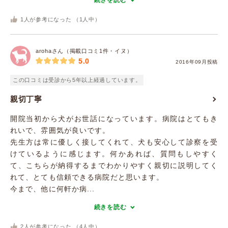
続きを読む
1
人が参考になった （
1
人中）
arohaさん（掲載口コミ1件・イヌ）
5.0
2016年09月投稿
この口コミは受診から5年以上経過しています。
親切丁寧
開院当初から犬がお世話になっています。病院はとてもき
れいで、雰囲気が良いです。
先生方は常に優しく接してくれて、犬も安心して診察を受
けているように感じます。何かあれば、質問もしやすく
て、こちらが納得するまでわかりやすく親切に説明してく
れて、とても信頼できる病院だと思います。
今まで、他に何軒か病...
続きを読む
2
人が参考になった （
4
人中）