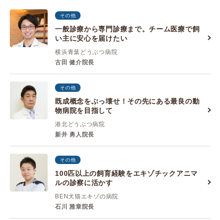
その他
一般診療から専門診療まで。チーム医療で飼
い主に安心を届けたい
横浜青葉どうぶつ病院
古田 健介院長
その他
既成概念をぶっ壊せ！その先にある最良の動
物病院を目指して
港北どうぶつ病院
新井 勇人院長
その他
100匹以上の飼育経験をエキゾチックアニマ
ルの診察に活かす
BEN犬猫エキゾの病院
石川 雅章院長