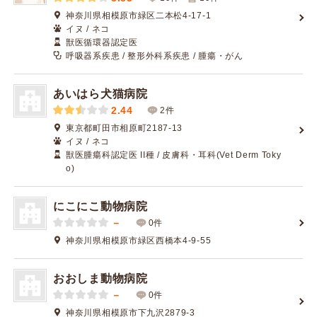
神奈川県相模原市緑区二本松4-17-1
イヌ / ネコ
獣医循環器認定医
呼吸器系疾患 / 整形外科系疾患 / 腫瘍・がん
あいはら犬猫病院
2.44
2件
東京都町田市相原町2187-13
イヌ / ネコ
獣医腫瘍科認定医 II種 / 皮膚科・耳科(Vet Derm Toky
o)
にこにこ動物病院
－
0件
神奈川県相模原市緑区西橋本4-9-55
おおしま動物病院
－
0件
神奈川県相模原市下九沢2879-3