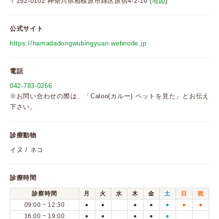
〒252-0102 神奈川県相模原市緑区原宿4-2-10 (
地図
)
公式サイト
https://hamadadongwubingyuan.webnode.jp
電話
042-783-0266
※お問い合わせの際は、「Caloo(カルー) ペットを見た」とお伝え
下さい。
診療動物
イヌ / ネコ
診療時間
診察時間
月
火
水
木
金
土
日
祝
09:00 ~ 12:30
●
●
●
●
●
●
●
16:00 ~ 19:00
●
●
●
●
●