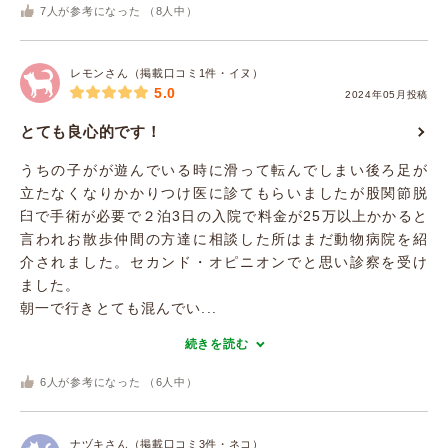
7
人が参考になった （
8
人中）
レモンさん（掲載口コミ1件・イヌ）
5.0
2024年05月投稿
とても良心的です！
うちの子がが遊んでいる時に滑って転んでしまい後ろ足が
立たなくなりかかりつけ医に診てもらいましたが股関節脱
臼で手術が必要で２泊3日の入院で料金が25万以上かかると
言われお散歩仲間の方達に相談した所はまだ動物病院を紹
介されました。セカンド・オピニオンでと思い診察を受け
ました。
朝一で行きとても混んでい...
続きを読む
6
人が参考になった （
6
人中）
ナヅキさん（掲載口コミ3件・ネコ）