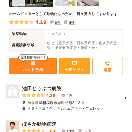
ホームドクターとして動物たちのため、日々努力してまいります
4.19
8
8
件
件
診察動物
イヌ / ネコ
歯と口腔系疾患 / 眼科系疾患 / 皮膚系疾患 /
得意診察領域
腎・泌尿器系疾患 / 腫瘍・がん
ネット予約
公式サイト
電話
池田どうぶつ病院
4.29
4件
神奈川県相模原市緑区相原2-12-4
イヌ / ネコ / ウサギ / ハムスター / フェレット
ほさか動物病院
3.83
19件
19
件