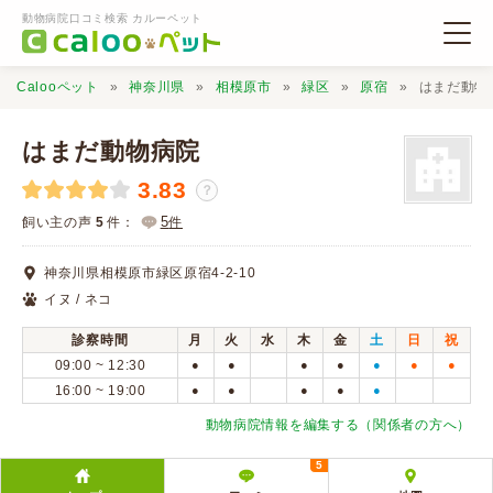
動物病院口コミ検索 カルーペット
Calooペット
神奈川県
相模原市
緑区
原宿
はまだ動物
はまだ動物病院
3.83
？
動物病院検索
5
飼い主の声
5
件：
件
神奈川県相模原市緑区原宿4-2-10
口コミ検索
イヌ / ネコ
診察時間
月
火
水
木
金
土
日
祝
Calooペットとは？
09:00 ~ 12:30
●
●
●
●
●
●
●
16:00 ~ 19:00
●
●
●
●
●
口コミ投稿
動物病院情報を編集する（関係者の方へ）
5