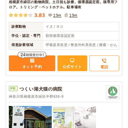
相模原市緑区の動物病院。土日祝も診療。循環器認定医。猫専用フ
ロア。トリミング・ペットホテル。駐車場有
3.83
19
19
件
件
診察動物
イヌ / ネコ
学位・認定・専門
獣医循環器認定医
得意診察領域
呼吸器系疾患 / 整形外科系疾患 / 腫瘍・がん
ネット予約
公式サイト
電話
PR
つくい湖犬猫の病院
神奈川県相模原市緑区中野636-9