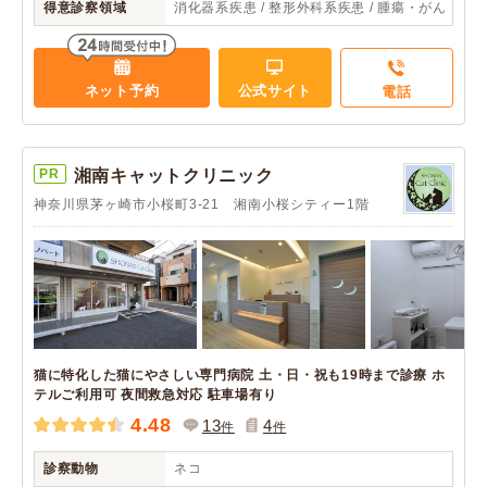
得意診察領域
消化器系疾患 / 整形外科系疾患 / 腫瘍・がん
ネット予約
公式サイト
電話
PR
湘南キャットクリニック
神奈川県茅ヶ崎市小桜町3-21 湘南小桜シティー1階
猫に特化した猫にやさしい専門病院 土・日・祝も19時まで診療 ホ
テルご利用可 夜間救急対応 駐車場有り
4.48
13
4
件
件
診察動物
ネコ