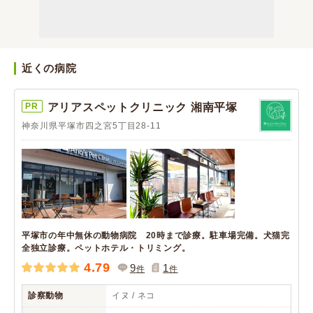
近くの病院
PR
アリアスペットクリニック 湘南平塚
神奈川県平塚市四之宮5丁目28-11
平塚市の年中無休の動物病院 20時まで診療。駐車場完備。犬猫完
全独立診療。ペットホテル・トリミング。
4.79
9
1
件
件
診察動物
イヌ / ネコ