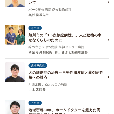
いて
パーク動物病院 愛知動物歯科
奥村 聡基先生
その他
旭川市の「1.5次診療病院」。人と動物の幸
せなくらしのために
緑の森どうぶつ病院 旭神センター病院
斉藤 孝晃副院長
和田 みさと動物看護師
皮膚系疾患
犬の膿皮症の治療～再発性膿皮症と薬剤耐性
菌への対応
川西池田いぬとねこの病院
山本 孟院長
その他
地域密着30年、ホームドクターを超えた高