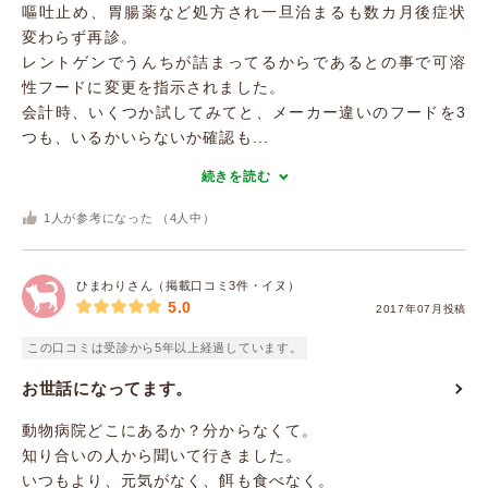
嘔吐止め、胃腸薬など処方され一旦治まるも数カ月後症状
変わらず再診。
レントゲンでうんちが詰まってるからであるとの事で可溶
性フードに変更を指示されました。
会計時、いくつか試してみてと、メーカー違いのフードを3
つも、いるかいらないか確認も...
続きを読む
1
人が参考になった （
4
人中）
ひまわりさん（掲載口コミ3件・イヌ）
5.0
2017年07月投稿
この口コミは受診から5年以上経過しています。
お世話になってます。
動物病院どこにあるか？分からなくて。
知り合いの人から聞いて行きました。
いつもより、元気がなく、餌も食べなく。