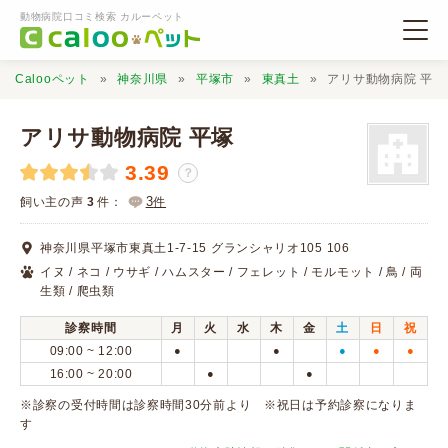
動物病院口コミ検索 カルーペット
Calooペット
神奈川県
平塚市
東真土
アリサ動物病院 平塚
アリサ動物病院 平塚
3.39
？
動物病院検索
3
飼い主の声
3
件：
件
神奈川県平塚市東真土1-7-15 グランシャリオ105 106
口コミ検索
イヌ / ネコ / ウサギ / ハムスター / フェレット / モルモット / 鳥 / 両
生類 / 爬虫類
Calooペットとは？
診察時間
月
火
水
木
金
土
日
祝
09:00 ~ 12:00
●
●
●
●
●
16:00 ~ 20:00
●
●
口コミ投稿
※診察の受付時間は診察時間30分前より ※祝日は予約診察になりま
す