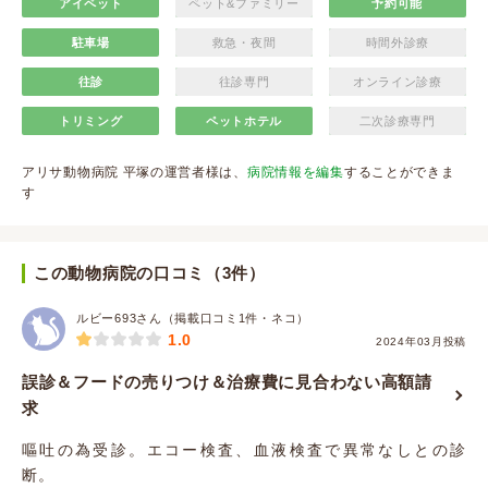
アイペット
ペット&ファミリー
予約可能
駐車場
救急・夜間
時間外診療
往診
往診専門
オンライン診療
トリミング
ペットホテル
二次診療専門
アリサ動物病院 平塚の運営者様は、
病院情報を編集
することができま
す
この動物病院の口コミ（3件）
ルビー693さん（掲載口コミ1件・ネコ）
1.0
2024年03月投稿
誤診＆フードの売りつけ＆治療費に見合わない高額請
求
嘔吐の為受診。エコー検査、血液検査で異常なしとの診
断。