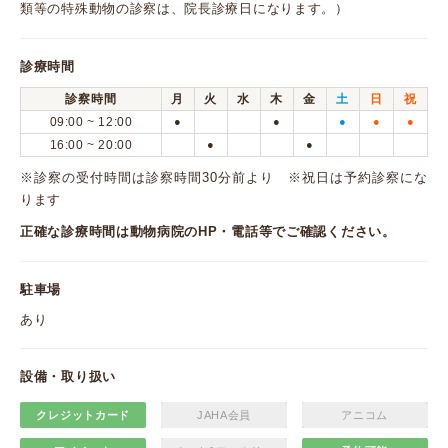
類等の特殊動物の診察は、院長診療日になります。）
診療時間
診察時間
月
火
水
木
金
土
日
祝
09:00 ~ 12:00
●
●
●
●
●
16:00 ~ 20:00
●
●
※診察の受付時間は診察時間30分前より ※祝日は予約診察にな
ります
正確な診療時間は動物病院のHP・電話等でご確認ください。
駐車場
あり
設備・取り扱い
クレジットカード
JAHA会員
アニコム