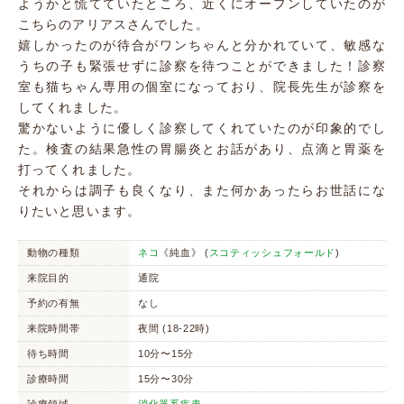
ようかと慌てていたところ、近くにオープンしていたのが
こちらのアリアスさんでした。
嬉しかったのが待合がワンちゃんと分かれていて、敏感な
うちの子も緊張せずに診察を待つことができました！診察
室も猫ちゃん専用の個室になっており、院長先生が診察を
してくれました。
驚かないように優しく診察してくれていたのが印象的でし
た。検査の結果急性の胃腸炎とお話があり、点滴と胃薬を
打ってくれました。
それからは調子も良くなり、また何かあったらお世話にな
りたいと思います。
動物の種類
ネコ
《純血》 (
スコティッシュフォールド
)
来院目的
通院
予約の有無
なし
来院時間帯
夜間 (18-22時)
待ち時間
10分〜15分
診療時間
15分〜30分