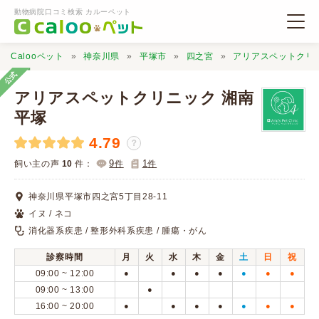
動物病院口コミ検索 カルーペット
Calooペット
神奈川県
平塚市
四之宮
アリアスペットクリ
公式
アリアスペットクリニック 湘南
平塚
4.79
動物病院検索
？
9
1
飼い主の声
10
件：
件
件
口コミ検索
神奈川県平塚市四之宮5丁目28-11
イヌ / ネコ
Calooペットとは？
消化器系疾患 / 整形外科系疾患 / 腫瘍・がん
診察時間
月
火
水
木
金
土
日
祝
口コミ投稿
09:00 ~ 12:00
●
●
●
●
●
●
●
09:00 ~ 13:00
●
16:00 ~ 20:00
●
●
●
●
●
●
●