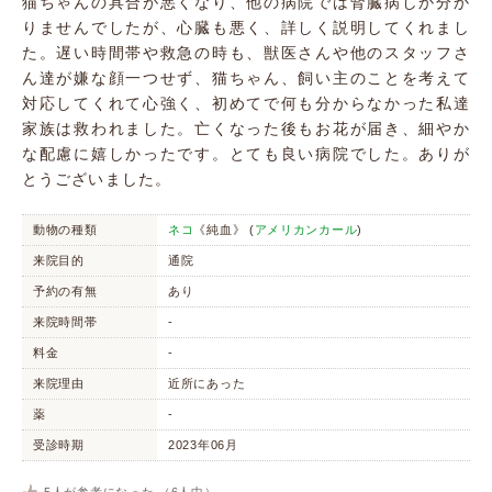
猫ちゃんの具合が悪くなり、他の病院では腎臓病しか分か
りませんでしたが、心臓も悪く、詳しく説明してくれまし
た。遅い時間帯や救急の時も、獣医さんや他のスタッフさ
ん達が嫌な顔一つせず、猫ちゃん、飼い主のことを考えて
対応してくれて心強く、初めてで何も分からなかった私達
家族は救われました。亡くなった後もお花が届き、細やか
な配慮に嬉しかったです。とても良い病院でした。ありが
とうございました。
動物の種類
ネコ
《純血》 (
アメリカンカール
)
来院目的
通院
予約の有無
あり
来院時間帯
-
料金
-
来院理由
近所にあった
薬
-
受診時期
2023年06月