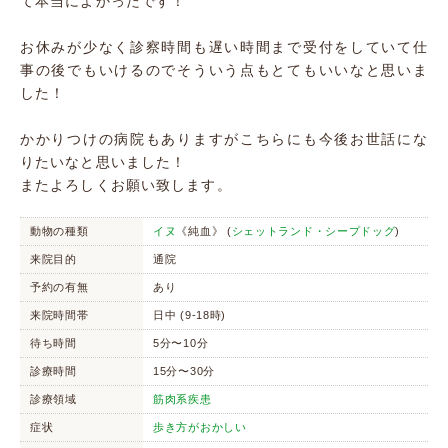
て本当によかったです！
お休みが少なく診察時間も遅い時間まで受付をしていて仕
事の後でもいけるのでそういう点もとてもいいなと思いま
した！
かかりつけの病院もありますがこちらにも今後お世話にな
りたいなと思いました！
またよろしくお願い致します。
動物の種類
イヌ
《純血》 (
シェットランド・シープドッグ
)
来院目的
通院
予約の有無
あり
来院時間帯
日中 (9-18時)
待ち時間
5分〜10分
診療時間
15分〜30分
診療領域
筋肉系疾患
症状
歩き方がおかしい