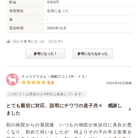
料金
9750円
来院理由
近所にあった
薬
-
受診時期
2020年11月
10
人が参考になった （
11
人中）
参考になった！
参考にならなかった
チョコママさん（掲載口コミ1件・イヌ）
5.0
2020年04月投稿
この口コミは受診から5年以上経過しています。
とても親切に対応、説明にチワワの息子共々 感謝し
ました
別の病院からの退院後 いつもの病院が休診日に具合が悪
くなり、初めて伺いましたが 何よりその子の辛さ改善を