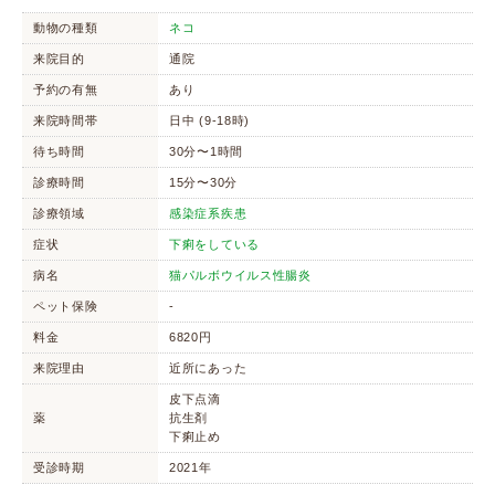
動物の種類
ネコ
来院目的
通院
予約の有無
あり
来院時間帯
日中 (9-18時)
待ち時間
30分〜1時間
診療時間
15分〜30分
診療領域
感染症系疾患
症状
下痢をしている
病名
猫パルボウイルス性腸炎
ペット保険
-
料金
6820円
来院理由
近所にあった
皮下点滴
薬
抗生剤
下痢止め
受診時期
2021年