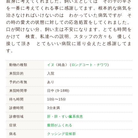
親身に考えてくれました。飼い主としては その子の辛さ
を一番に考えてくれる事に感謝してます。根本的な病気を
治さなければいけないのは わかっていた病気ですが そ
の時の愛犬の状態に対しての応急処置をしてくれました。
口が聞けない分、飼い主は不安になります。とても時間を
かけて 検査、私達への説明、スタッフの方々も 優しく
接して頂き とてもいい病院に巡り会えたと感謝してま
す。
動物の種類
イヌ
《純血》 (
ロングコート・チワワ
)
来院目的
入院
予約の有無
あり
来院時間帯
日中 (9-18時)
待ち時間
10分〜15分
診療時間
3分未満
診療領域
肝・胆・すい臓系疾患
症状
腹部がふくれる
病名
クッシング症候群