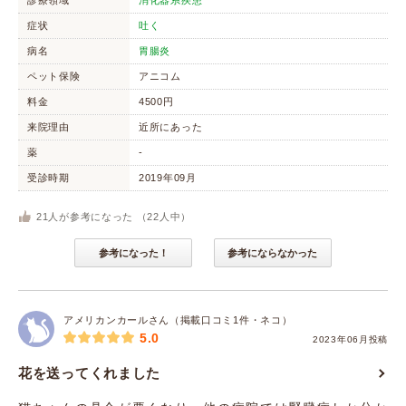
診療領域
消化器系疾患
症状
吐く
病名
胃腸炎
ペット保険
アニコム
料金
4500円
来院理由
近所にあった
薬
-
受診時期
2019年09月
21
人が参考になった （
22
人中）
参考になった！
参考にならなかった
アメリカンカールさん（掲載口コミ1件・ネコ）
5.0
2023年06月投稿
花を送ってくれました