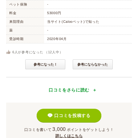
ペット保険
-
料金
53000円
来院理由
当サイト(Calooペット)で知った
薬
-
受診時期
2020年04月
6
人が参考になった （
12
人中）
参考になった！
参考にならなかった
口コミをさらに読む
口コミを投稿する
3,000
口コミを書いて
ポイント
をゲットしよう！
詳しくはこちら