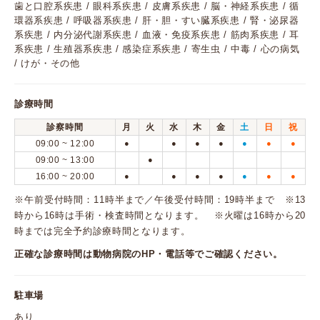
歯と口腔系疾患 / 眼科系疾患 / 皮膚系疾患 / 脳・神経系疾患 / 循
環器系疾患 / 呼吸器系疾患 / 肝・胆・すい臓系疾患 / 腎・泌尿器
系疾患 / 内分泌代謝系疾患 / 血液・免疫系疾患 / 筋肉系疾患 / 耳
系疾患 / 生殖器系疾患 / 感染症系疾患 / 寄生虫 / 中毒 / 心の病気
/ けが・その他
診療時間
診察時間
月
火
水
木
金
土
日
祝
09:00 ~ 12:00
●
●
●
●
●
●
●
09:00 ~ 13:00
●
16:00 ~ 20:00
●
●
●
●
●
●
●
※午前受付時間：11時半まで／午後受付時間：19時半まで ※13
時から16時は手術・検査時間となります。 ※火曜は16時から20
時までは完全予約診療時間となります。
正確な診療時間は動物病院のHP・電話等でご確認ください。
駐車場
あり