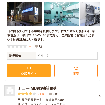
【夜間も安心できる環境を提供します】佐久平駅から徒歩4分、駐
車場あり、平日21:00~24:00まで対応、ご来院前にお電話くださ
い！診療対象は犬・猫です。
－
0
件
診察動物
イヌ / ネコ
公式サイト
電話
ミュー(MU)動物診療所
3.94
3件
長野県長野市川中島町御厨2385-1
イヌ / ネコ / ウサギ / ハムスター