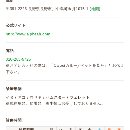
住所
〒381-2226 長野県長野市川中島町今井1075-1 (
地図
)
公式サイト
http://www.alphaah.com
電話
026-283-5725
※お問い合わせの際は、「Caloo(カルー) ペットを見た」とお伝え
下さい。
診療動物
イヌ / ネコ / ウサギ / ハムスター / フェレット
※現在鳥類、爬虫類、両生類はお受けしておりません。
診療時間
診察時間
月
火
水
木
金
土
日
祝