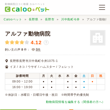
動物病院口コミ検索 カルーペット
Calooペット
長野県
長野市
川中島町今井
アルファ動物病
アルファ動物病院
4.12
？
動物病院検索
8
飼い主の声
8
件：
件
長野県長野市川中島町今井1075-1
口コミ検索
イヌ / ネコ / ウサギ / ハムスター / フェレット
診察時間
月
火
水
木
金
土
日
祝
Calooペットとは？
09:00 ~ 12:00
●
●
●
●
●
●
16:00 ~ 19:00
●
●
●
●
●
口コミ投稿
※休診日：水曜日・日曜日午後・祝日 ※時間帯予約優先制
動物病院情報を編集する（関係者の方へ）