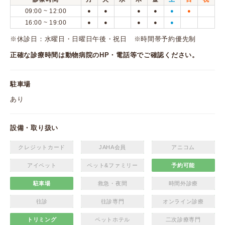
09:00 ~ 12:00
●
●
●
●
●
●
16:00 ~ 19:00
●
●
●
●
●
※休診日：水曜日・日曜日午後・祝日 ※時間帯予約優先制
正確な診療時間は動物病院のHP・電話等でご確認ください。
駐車場
あり
設備・取り扱い
クレジットカード
JAHA会員
アニコム
アイペット
ペット&ファミリー
予約可能
駐車場
救急・夜間
時間外診療
往診
往診専門
オンライン診療
トリミング
ペットホテル
二次診療専門