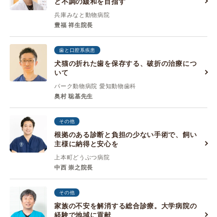
ど不調の緩和を目指す
兵庫みなと動物病院
豊福 祥生院長
歯と口腔系疾患
犬猫の折れた歯を保存する、破折の治療につ
いて
パーク動物病院 愛知動物歯科
奥村 聡基先生
その他
根拠のある診断と負担の少ない手術で、飼い
主様に納得と安心を
上本町どうぶつ病院
中西 崇之院長
その他
家族の不安を解消する総合診療。大学病院の
経験で地域に貢献