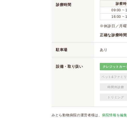
診察時
診療時間
09:00 ~ 
16:00 ~ 
※休診日／月曜
正確な診療時間
駐車場
あり
設備・取り扱い
クレジットカー
ペット&ファミリ
時間外診療
トリミング
みとら動物病院の運営者様は、
病院情報を編