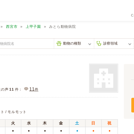
C
西宮市
上甲子園
みとら動物病院
11
主の声
11
件：
件
ット / モルモット
火
水
木
金
土
日
祝
●
●
●
●
●
●
●