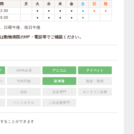
間
月
火
水
木
金
土
日
祝
12:00
●
●
●
●
●
●
●
19:00
●
●
●
●
●
、日曜午後、祝日午後
は動物病院のHP・電話等でご確認ください。
ド
JAHA会員
アニコム
アイペット
ー
予約可能
駐車場
救急・夜間
往診
往診専門
オンライン診療
ペットホテル
二次診療専門
集
することができます