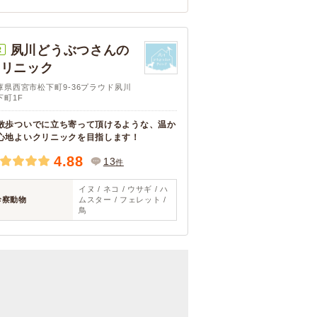
夙川どうぶつさんの
R
クリニック
庫県西宮市松下町9-36プラウド夙川
下町1F
散歩ついでに立ち寄って頂けるような、温か
心地よいクリニックを目指します！
4.88
13
件
イヌ / ネコ / ウサギ / ハ
診察動物
ムスター / フェレット /
鳥