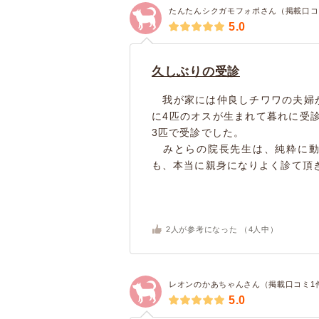
たんたんシクガモフォポさん（掲載口コ
5.0
久しぶりの受診
我が家には仲良しチワワの夫婦が
に4匹のオスが生まれて暮れに受
3匹で受診でした。
みとらの院長先生は、純粋に動
も、本当に親身になりよく診て頂き
2
人が参考になった （
4
人中）
レオンのかあちゃんさん（掲載口コミ1
5.0