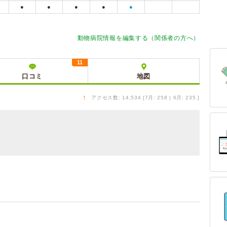
●
●
●
●
●
動物病院情報を編集する（関係者の方へ）
11
口コミ
地図
↑
アクセス数: 14,534 [7月: 258 | 6月: 235 ]