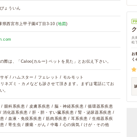
びょういん
P
 兵庫県西宮市上甲子園4丁目3-10 (
地図
)
兵
ah.com
松
お
く
の際は、「Caloo(カルー) ペットを見た」とお伝え下さい。
 ウサギ / ハムスター / フェレット / モルモット
ハリネズミ・カメなども診させて頂きます。まずは電話にてお
い。
/ 眼科系疾患 / 皮膚系疾患 / 脳・神経系疾患 / 循環器系疾患
 / 消化器系疾患 / 肝・胆・すい臓系疾患 / 腎・泌尿器系疾患 /
 / 血液・免疫系疾患 / 筋肉系疾患 / 耳系疾患 / 生殖器系疾
患 / 寄生虫 / 腫瘍・がん / 中毒 / 心の病気 / けが・その他