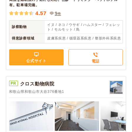
有。駐車場完備。
4.57
9
件
イヌ / ネコ / ウサギ / ハムスター / フェレッ
診察動物
ト / モルモット / 鳥
得意診察領域
皮膚系疾患 / 循環器系疾患 / 整形外科系疾患
公式サイト
電話
PR
クロス動物病院
和歌山県和歌山市大谷376番地1