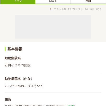
トップ
口コミ
地図
↑
アクセス数: 22,771 [7月: 94 | 6月: 85 ]
基本情報
動物病院名
石田イヌネコ病院
動物病院名（かな）
いしだいぬねこびょういん
住所