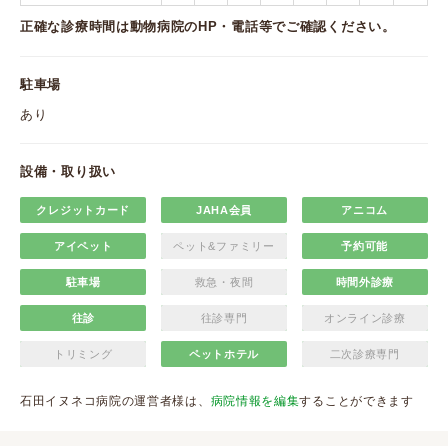
正確な診療時間は動物病院のHP・電話等でご確認ください。
駐車場
あり
設備・取り扱い
クレジットカード
JAHA会員
アニコム
アイペット
ペット&ファミリー
予約可能
駐車場
救急・夜間
時間外診療
往診
往診専門
オンライン診療
トリミング
ペットホテル
二次診療専門
石田イヌネコ病院の運営者様は、
病院情報を編集
することができます