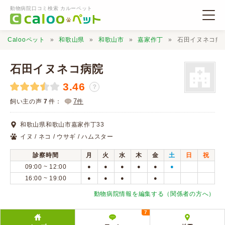
動物病院口コミ検索 カルーペット
Calooペット
和歌山県
和歌山市
嘉家作丁
石田イヌネコ病
石田イヌネコ病院
3.46
？
動物病院検索
7
飼い主の声
7
件：
件
和歌山県和歌山市嘉家作丁33
口コミ検索
イヌ / ネコ / ウサギ / ハムスター
診察時間
月
火
水
木
金
土
日
祝
Calooペットとは？
09:00 ~ 12:00
●
●
●
●
●
●
16:00 ~ 19:00
●
●
●
●
口コミ投稿
動物病院情報を編集する（関係者の方へ）
7