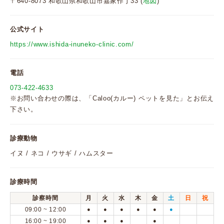
〒640-8073 和歌山県和歌山市嘉家作丁33 (
地図
)
公式サイト
https://www.ishida-inuneko-clinic.com/
電話
073-422-4633
※お問い合わせの際は、「Caloo(カルー) ペットを見た」とお伝え
下さい。
診療動物
イヌ / ネコ / ウサギ / ハムスター
診療時間
診察時間
月
火
水
木
金
土
日
祝
09:00 ~ 12:00
●
●
●
●
●
●
16:00 ~ 19:00
●
●
●
●