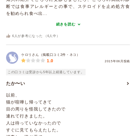
断では食事アレルギーとの事で、ステロイドを止め処方食
を勧められ食べ出...
続きを読む
6
人が参考になった （
6
人中）
ケロリさん（掲載口コミ2件・ネコ）
1.0
2015年06月投稿
この口コミは受診から5年以上経過しています。
たか〜い
以前、
猫が喧嘩し帰ってきて
目の周りを怪我してきたので
連れて行きました。
人は待っていなかったので
すぐに見てもらえたした。