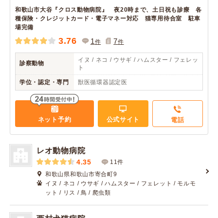
和歌山市大谷『クロス動物病院』 夜20時まで、土日祝も診療 各
種保険・クレジットカード・電子マネー対応 猫専用待合室 駐車
場完備
3.76
1
7
件
件
イヌ / ネコ / ウサギ / ハムスター / フェレッ
診察動物
ト
学位・認定・専門
獣医循環器認定医
ネット予約
公式サイト
電話
レオ動物病院
4.35
11件
和歌山県和歌山市寄合町9
イヌ / ネコ / ウサギ / ハムスター / フェレット / モルモ
ット / リス / 鳥 / 爬虫類