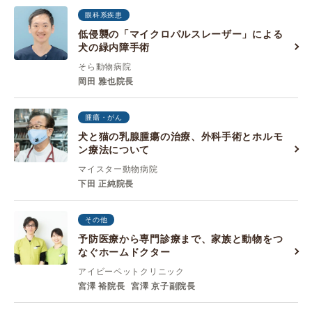
眼科系疾患
低侵襲の「マイクロパルスレーザー」による
犬の緑内障手術
そら動物病院
岡田 雅也院長
腫瘍・がん
犬と猫の乳腺腫瘍の治療、外科手術とホルモ
ン療法について
マイスター動物病院
下田 正純院長
その他
予防医療から専門診療まで、家族と動物をつ
なぐホームドクター
アイビーペットクリニック
宮澤 裕院長
宮澤 京子副院長