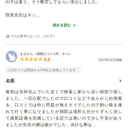
の子は違う。そう断言してもらい安心しました。
院長先生はネッ...
続きを読む
3
人が参考になった （
5
人中）
まささん（掲載口コミ1件・ネコ）
5.0
2015年12月投稿
この口コミは受診から5年以上経過しています。
名医
最初は当時住んでいた近くで検索し家から近い病院で探し
ました。一応心配でしたので口コミなどであらかじめ情報
を。口コミでは特に問題が無さそうでしたので飼い猫を連
れて行く事になりましたが病院は場所も分かりずらく決し
て最新設備を完備している訳では無いので少し不安があり
ましたが先生の腕は確かでした、余計な事は...