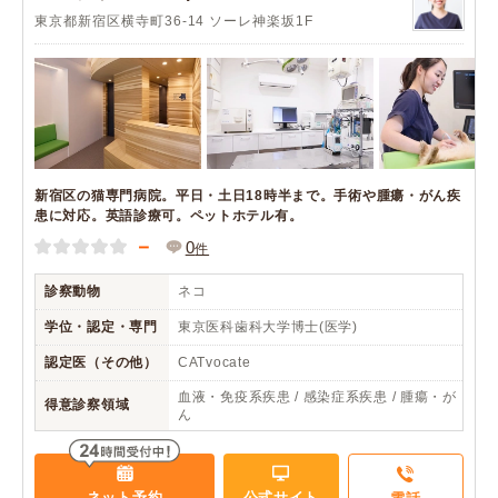
東京都新宿区横寺町36-14 ソーレ神楽坂1F
新宿区の猫専門病院。平日・土日18時半まで。手術や腫瘍・がん疾
患に対応。英語診療可。ペットホテル有。
－
0
件
診察動物
ネコ
学位・認定・専門
東京医科歯科大学博士(医学)
認定医（その他）
CATvocate
血液・免疫系疾患 / 感染症系疾患 / 腫瘍・が
得意診察領域
ん
ネット予約
公式サイト