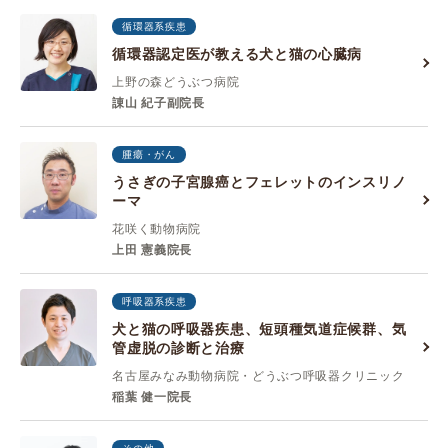
循環器系疾患
循環器認定医が教える犬と猫の心臓病
上野の森どうぶつ病院
諌山 紀子副院長
腫瘍・がん
うさぎの子宮腺癌とフェレットのインスリノ
ーマ
花咲く動物病院
上田 憲義院長
呼吸器系疾患
犬と猫の呼吸器疾患、短頭種気道症候群、気
管虚脱の診断と治療
名古屋みなみ動物病院・どうぶつ呼吸器クリニック
稲葉 健一院長