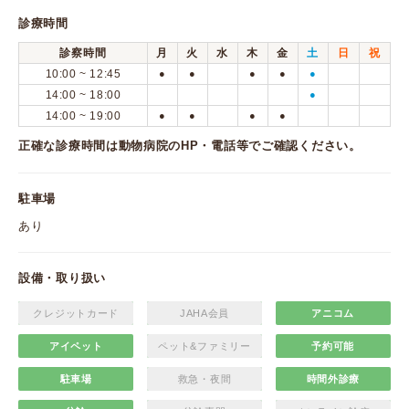
診療時間
診察時間
月
火
水
木
金
土
日
祝
10:00 ~ 12:45
●
●
●
●
●
14:00 ~ 18:00
●
14:00 ~ 19:00
●
●
●
●
正確な診療時間は動物病院のHP・電話等でご確認ください。
駐車場
あり
設備・取り扱い
クレジットカード
JAHA会員
アニコム
アイペット
ペット&ファミリー
予約可能
駐車場
救急・夜間
時間外診療