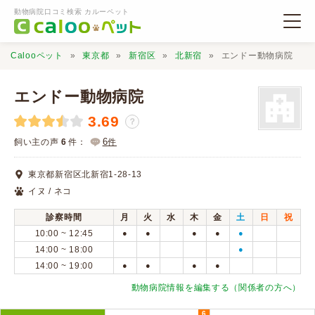
動物病院口コミ検索 カルーペット
Calooペット
東京都
新宿区
北新宿
エンドー動物病院
エンドー動物病院
3.69
？
動物病院検索
6
飼い主の声
6
件：
件
東京都新宿区北新宿1-28-13
口コミ検索
イヌ / ネコ
診察時間
月
火
水
木
金
土
日
祝
Calooペットとは？
10:00 ~ 12:45
●
●
●
●
●
14:00 ~ 18:00
●
14:00 ~ 19:00
●
●
●
●
口コミ投稿
動物病院情報を編集する（関係者の方へ）
6