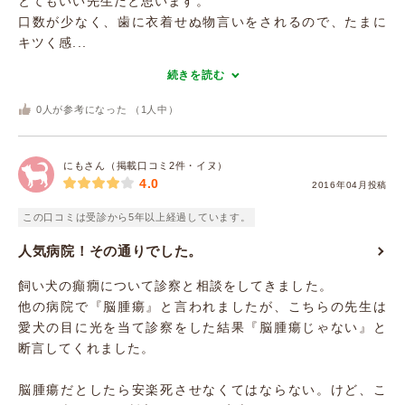
とてもいい先生だと思います。
口数が少なく、歯に衣着せぬ物言いをされるので、たまに
キツく感...
続きを読む
0
人が参考になった （
1
人中）
にもさん（掲載口コミ2件・イヌ）
4.0
2016年04月投稿
この口コミは受診から5年以上経過しています。
人気病院！その通りでした。
飼い犬の癲癇について診察と相談をしてきました。
他の病院で『脳腫瘍』と言われましたが、こちらの先生は
愛犬の目に光を当て診察をした結果『脳腫瘍じゃない』と
断言してくれました。
脳腫瘍だとしたら安楽死させなくてはならない。けど、こ