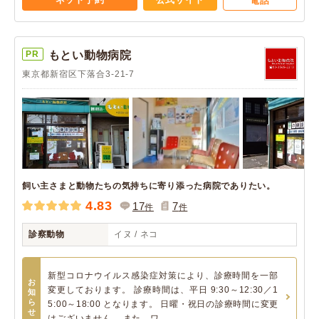
電話
PR
もとい動物病院
東京都新宿区下落合3-21-7
飼い主さまと動物たちの気持ちに寄り添った病院でありたい。
4.83
17
7
件
件
診察動物
イヌ / ネコ
新型コロナウイルス感染症対策により、診療時間を一部
お
変更しております。 診療時間は、平日 9:30～12:30／1
知
ら
5:00～18:00 となります。 日曜・祝日の診療時間に変更
せ
はございません。 また、ワ...