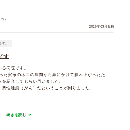
ネコ）
2016年03月投稿
ます。
です
ある病院です。
だった実家のネコの眉間から鼻にかけて腫れ上がったた
らを紹介してもらい伺いました。
、悪性腫瘍（がん）だということが判りました。
続きを読む