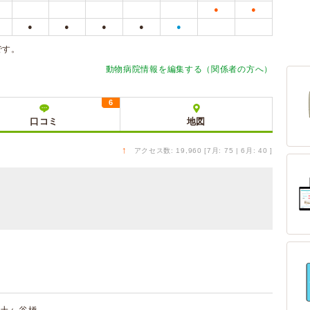
●
●
●
●
●
●
●
です。
動物病院情報を編集する（関係者の方へ）
6
口コミ
地図
↑
アクセス数: 19,960 [7月: 75 | 6月: 40 ]