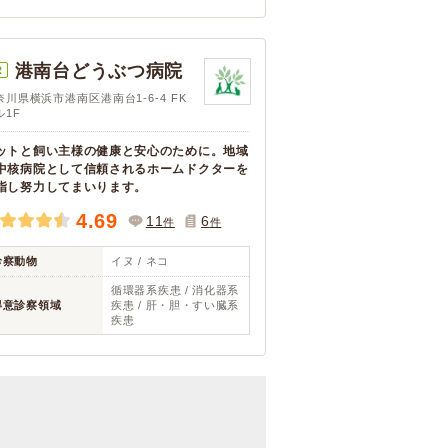
港南台どうぶつ病院
R
奈川県横浜市港南区港南台1-6-4 FK
ル1F
ットと飼い主様の健康と安心のために。地域
中核病院として信頼されるホームドクターを
指し努力してまいります。
4.69
11
6
件
件
診察動物
イヌ / ネコ
循環器系疾患 / 消化器系
得意診察領域
疾患 / 肝・胆・すい臓系
疾患