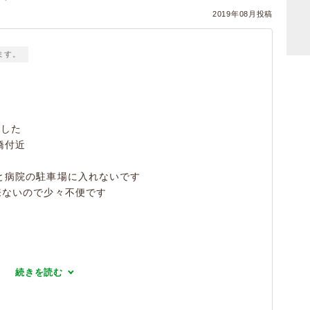
2019年08月投稿
ます。
ました
橋付近
と病院の駐車場に入れないです
来ないので少々不便です
続きを読む