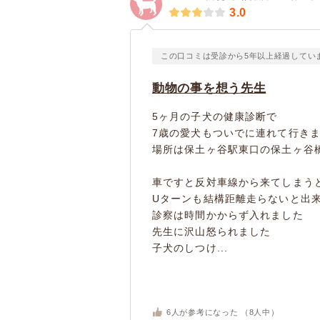
3.0
この口コミは受診から5年以上経過してい
動物の事を想う先生
5ヶ月の子犬の健康診断で
7歳の愛犬もついでに連れて行き
場所は保土ヶ谷駅東口の保土ヶ谷
車ですと反対車線から来てしまう
Uターンも結構距離走らないと出
診察は時間かからず入れました
先生に沢山怒られました
子犬のしつけ...
6
人が参考になった （
8
人中）