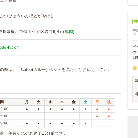
土ヶ谷橋
ぶつびょういんほどがやばし
P
神
 神奈川県横浜市保土ケ谷区岩井町47 (
地図
)
ビ
ペ
yodo-h.com
の
目
の際は、「Caloo(カルー) ペットを見た」とお伝え下さい。
間
月
火
水
木
金
土
日
祝
12:00
●
●
●
●
●
●
●
●
15:00
●
●
19:00
●
●
●
●
●
●
前・午後それぞれ終了15分前です。