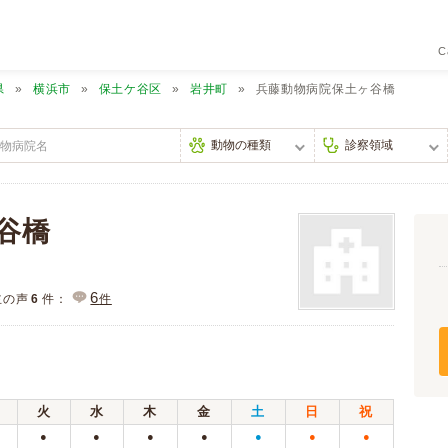
C
県
横浜市
保土ケ谷区
岩井町
兵藤動物病院保土ヶ谷橋
谷橋
6
主の声
6
件：
件
火
水
木
金
土
日
祝
●
●
●
●
●
●
●