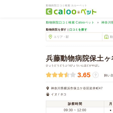
動物病院口コミ検索 カルーペット
動物病院口コミ検索
Calooペット
神奈川
動物病院を探す |
口コミを探す
兵藤動物病院保土ヶ
ひょうどうどうぶつびょういんほどがやばし
3.65
？
飼い
神奈川県横浜市保土ケ谷区岩井町47
イヌ / ネコ
診察時間
月
09:30 ~ 12:00
●