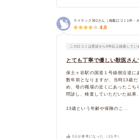
ライラック362さん（掲載口コミ1件・
4.0
この口コミは受診から5年以上経過してい
とても丁寧で優しい獣医さん
保土ヶ谷駅の国道１号線側沿道に
数年前となりますが、当時13歳
め、母の職場の近くにあったこち
問診し、検査していただいた結果
13歳という年齢や保険のこ...
0
人が参考になった （
1
人中）