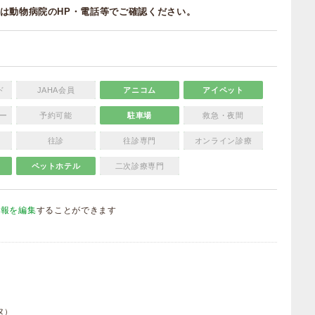
は動物病院のHP・電話等でご確認ください。
ド
JAHA会員
アニコム
アイペット
ー
予約可能
駐車場
救急・夜間
往診
往診専門
オンライン診療
ペットホテル
二次診療専門
情報を編集
することができます
）
ヌ）