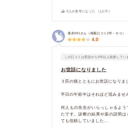
0
人が参考になった （
1
人中）
黄赤091さん（掲載口コミ2件・ネコ）
4.0
この口コミは受診から5年以上経過してい
お世話になりました
３匹の猫とともにお世話になりま
平日の午前中はそれほど混みませ
何人もの先生がいらっしゃるよう
たです。診断の結果や薬の説明は
ても信頼していました...