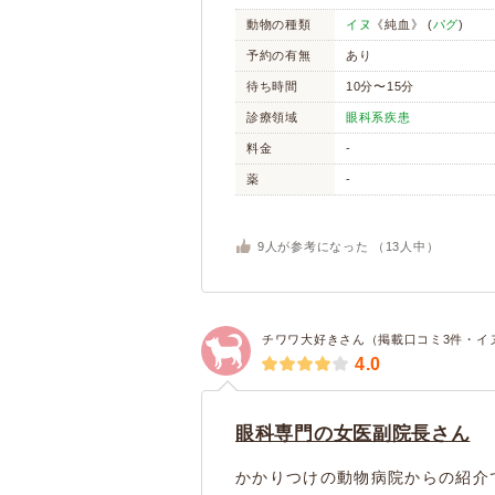
動物の種類
イヌ
《純血》 (
パグ
)
予約の有無
あり
待ち時間
10分〜15分
診療領域
眼科系疾患
料金
-
薬
-
9
人が参考になった （
13
人中）
チワワ大好きさん（掲載口コミ3件・イ
4.0
眼科専門の女医副院長さん
かかりつけの動物病院からの紹介