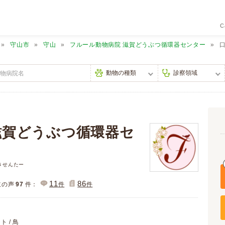
C
守山市
守山
フルール動物病院 滋賀どうぶつ循環器センター
滋賀どうぶつ循環器セ
きせんたー
11
86
主の声
97
件：
件
件
ト / 鳥