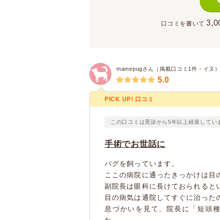
3,0
口コミを書いて
mamepugさん（掲載口コミ1件・イヌ
5.0
PICK UP! 口コミ
この口コミは受診から5年以上経過してい
手術でお世話に
パグを飼っています。
ここの病院に通ったきっかけは目
副院長は眼科に長けておられると
目の病気は通院してすぐに治った
息づかいを見て、院長に「短頭