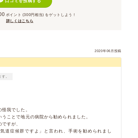
口コミを投稿する
00
ポイント
(300円相当)
をゲットしよう！
詳しくはこちら
）
2020年06月投稿
ます。
の怪我でした。
いうことで地元の病院から勧められました。
のですが、
種気道症候群ですよ」と言われ、手術を勧められまし