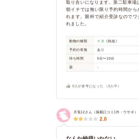
取り合いになります。第二駐車場
朝イチでは無い限り予約時間から
れます。眼科で紹介受診なのでワ
れました。
動物の種類
イヌ
《純血》
予約の有無
あり
待ち時間
5分〜10分
薬
-
0
人が参考になった （
0
人中）
月兎12さん（掲載口コミ1件・ウサギ）
2.0
なんか納得いかない