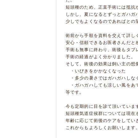
た。
短頭種のため、正直手術には抵抗
しかし、夏になるとずっとガハガ
少しでもよくなるのであればとの
術前から手順を資料を交えて詳し
安心・信頼できるお医者さんだと
手術も無事に終わり、術後もタブ
手術の経過がよく分かりました。
そして、術後の効果は飼い主の想
・いびきをかかなくなった
・多少の暑さではガハガハしな
・ガハガハしても涼しい風をあて
等です。
今も定期的に目を診て頂いていま
短頭種気道症候群については現在
年齢に応じて術後のケアをしてい
これからもよろしくお願いします