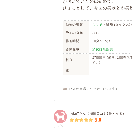
が付いていたのは初めて。
ひょっとして、今回の病状とか病
動物の種類
ウサギ
《雑種 (ミックス)
予約の有無
なし
待ち時間
10分〜15分
診療領域
消化器系疾患
27000円 (備考: 100円
料金
て。)
薬
-
18
人が参考になった （
22
人中）
roku7さん（掲載口コミ1件・イヌ）
5.0