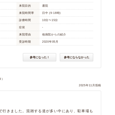
来院目的
通院
来院時間帯
日中 (9-18時)
診療時間
10分〜15分
症状
-
来院理由
他病院からの紹介
受診時期
2020年05月
参考になった！
参考にならなかった
ヌ）
2025年11月投稿
で行きました。混雑する道が多い中にあり、駐車場も