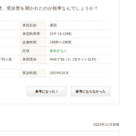
歴、受診歴を聞かれたのが指導なんでしょうか？
》
来院目的
通院
来院時間帯
日中 (9-18時)
診療時間
1時間〜2時間
症状
食欲がない
以下切り捨
来院理由
Webで知った (当サイト以外)
受診時期
2023年02月
参考になった！
参考にならなかった
2020年11月投稿