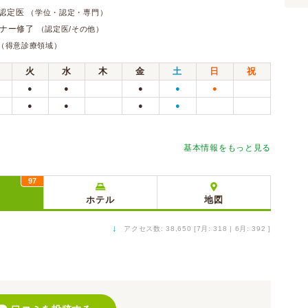
 認定医
（学位・認定・専門）
ミナー修了
（認定医/その他）
（得意診療領域）
火
水
木
金
土
日
祝
●
●
●
●
●
●
●
●
●
基本情報をもっと見る
97
ミ
ホテル
地図
↓
アクセス数: 38,650 [7月: 318 | 6月: 392 ]
）