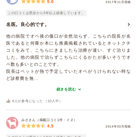
5.0
2017年11月投稿
この口コミは受診から5年以上経過しています。
名医。良心的です。
他の病院でオペ後の傷口が全然治らず、こちらの院長が名
医であると何冊か本にも推薦掲載されているとネットクチ
コミをみて、こちらにきましたら治療が違い、すぐ治りま
した。他の病院で治らずこちらにくるかたが多いそうでオ
ペ数も多いとのことです。
院長はペットが熱で予定していたオペがうけられない時な
ど診察費を無...
続きを読む
8
人が参考になった （
10
人中）
みささん（掲載口コミ1件・イヌ）
4.5
2014年03月投稿