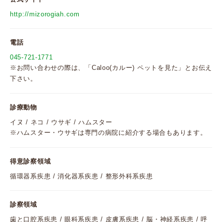
http://mizorogiah.com
電話
045-721-1771
※お問い合わせの際は、「Caloo(カルー) ペットを見た」とお伝え
下さい。
診療動物
イヌ / ネコ / ウサギ / ハムスター
※ハムスター・ウサギは専門の病院に紹介する場合もあります。
得意診察領域
循環器系疾患 / 消化器系疾患 / 整形外科系疾患
診察領域
歯と口腔系疾患 / 眼科系疾患 / 皮膚系疾患 / 脳・神経系疾患 / 呼