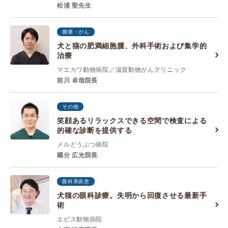
松浦 聖先生
腫瘍・がん
犬と猫の肥満細胞腫、外科手術および集学的
治療
マエカワ動物病院／滋賀動物がんクリニック
前川 卓哉院長
その他
笑顔あるリラックスできる空間で検査による
的確な診断を提供する
メルどうぶつ病院
國分 広光院長
眼科系疾患
犬猫の眼科診療。失明から回復させる最新手
術
エビス動物病院