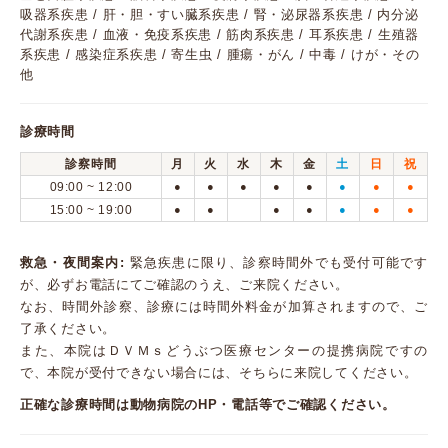
吸器系疾患 / 肝・胆・すい臓系疾患 / 腎・泌尿器系疾患 / 内分泌
代謝系疾患 / 血液・免疫系疾患 / 筋肉系疾患 / 耳系疾患 / 生殖器
系疾患 / 感染症系疾患 / 寄生虫 / 腫瘍・がん / 中毒 / けが・その
他
診療時間
診察時間
月
火
水
木
金
土
日
祝
09:00 ~ 12:00
●
●
●
●
●
●
●
●
15:00 ~ 19:00
●
●
●
●
●
●
●
救急・夜間案内:
緊急疾患に限り、診察時間外でも受付可能です
が、必ずお電話にてご確認のうえ、ご来院ください。
なお、時間外診察、診療には時間外料金が加算されますので、ご
了承ください。
また、本院はＤＶＭｓどうぶつ医療センターの提携病院ですの
で、本院が受付できない場合には、そちらに来院してください。
正確な診療時間は動物病院のHP・電話等でご確認ください。