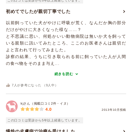
この口コミは受診から5年以上経過しています。
初めてでしたが親切丁寧でした
以前飼っていた犬がやけに呼吸が荒く、なんだか胸の部分
だけがやけに大きくなった様な……？
と不思議に思い、何処かいい動物病院は無いか犬を飼って
いる親類に訊いてみたところ、ここのお医者さんは親切だ
よと言われて行ってみました。
診察の結果、うちに引き取られる前に飼っていた人が人間
の食べ物をそのまま与え...
続きを読む
7
人が参考になった （
9
人中）
kjさん（掲載口コミ2件・イヌ）
4.0
2013年10月投稿
この口コミは受診から5年以上経過しています。
慢性の皮膚病で治療を受けました