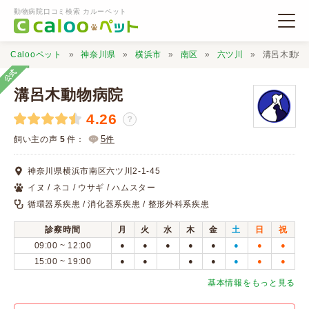
動物病院口コミ検索 カルーペット
Calooペット
神奈川県
横浜市
南区
六ツ川
溝呂木動物
公式
溝呂木動物病院
4.26
？
動物病院検索
5
飼い主の声
5
件：
件
神奈川県横浜市南区六ツ川2-1-45
口コミ検索
イヌ / ネコ / ウサギ / ハムスター
循環器系疾患 / 消化器系疾患 / 整形外科系疾患
Calooペットとは？
診察時間
月
火
水
木
金
土
日
祝
09:00 ~ 12:00
●
●
●
●
●
●
●
●
口コミ投稿
15:00 ~ 19:00
●
●
●
●
●
●
●
基本情報をもっと見る