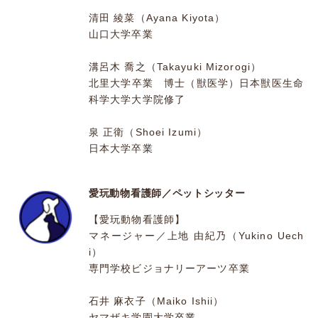
清田 綾菜（Ayana Kiyota）
山口大学卒業
溝呂木 喬之（Takayuki Mizorogi）
北里大学卒業 博士（獣医学）日本獣医生命
科学大学大学院修了
泉 正衛（Shoei Izumi）
日本大学卒業
愛玩動物看護師／ペットシッター
【愛玩動物看護師】
マネージャー／上地 由紀乃（Yukino Uech
i）
専門学校ビジョナリーアーツ卒業
石井 麻衣子（Maiko Ishii）
ヤマザキ学園大学卒業