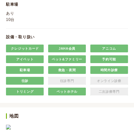
駐車場
あり
10台
設備・取り扱い
クレジットカード
JAHA会員
アニコム
アイペット
ペット&ファミリー
予約可能
駐車場
救急・夜間
時間外診療
往診
往診専門
オンライン診療
トリミング
ペットホテル
二次診療専門
地図