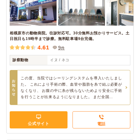
相模原市の動物病院。往診対応可。30分無料お預かりサービス。土
日祝日も19時半まで診療。無料駐車場9台完備。
4.61
9
件
診察動物
イヌ / ネコ
この度、当院ではシーリングシステムを導入いたしまし
お
た。 これにより手術の際、血管や脂肪を糸で結ぶ必要が
知
ら
なくなり、 お腹の中に糸が残らないためより安全に手術
せ
を行うことが出来るようになりました。 まだ全国...
公式サイト
電話