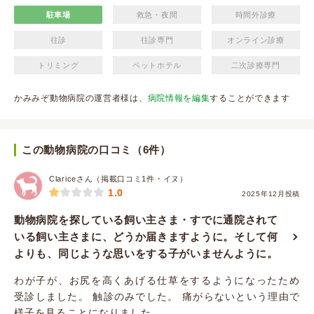
駐車場
救急・夜間
時間外診療
往診
往診専門
オンライン診療
トリミング
ペットホテル
二次診療専門
かみみぞ動物病院の運営者様は、
病院情報を編集
することができます
この動物病院の口コミ（6件）
Clariceさん（掲載口コミ1件・イヌ）
1.0
2025年12月投稿
動物病院を探している飼い主さま・すでに通院されて
いる飼い主さまに、どうか届きますように。そして何
よりも、同じような思いをする子がいませんように。
わが子が、お尻を高くあげる仕草をするようになったため
受診しました。 触診のみでした。 痛がらないという理由で
様子を見ることになりました。