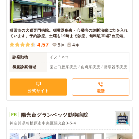
町田市の犬猫専門病院。循環器疾患・心臓病の診断治療に力を入れ
ています。予約診療。土曜も19時まで診療。無料駐車場7台完備。
4.57
9
4
件
件
診察動物
イヌ / ネコ
得意診察領域
歯と口腔系疾患 / 皮膚系疾患 / 循環器系疾患
公式サイト
電話
PR
陽光台グランベッツ動物病院
神奈川県相模原市中央区陽光台3-5-4