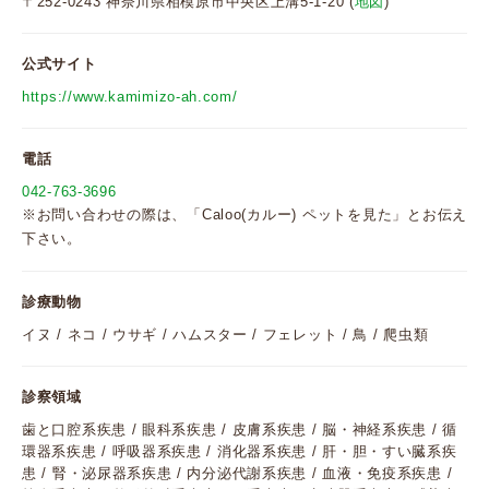
〒252-0243 神奈川県相模原市中央区上溝5-1-20 (
地図
)
公式サイト
https://www.kamimizo-ah.com/
電話
042-763-3696
※お問い合わせの際は、「Caloo(カルー) ペットを見た」とお伝え
下さい。
診療動物
イヌ / ネコ / ウサギ / ハムスター / フェレット / 鳥 / 爬虫類
診察領域
歯と口腔系疾患 / 眼科系疾患 / 皮膚系疾患 / 脳・神経系疾患 / 循
環器系疾患 / 呼吸器系疾患 / 消化器系疾患 / 肝・胆・すい臓系疾
患 / 腎・泌尿器系疾患 / 内分泌代謝系疾患 / 血液・免疫系疾患 /