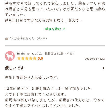
減らす方向で話してくれて安心しました。薬もサプリも飲
み過ぎと自分も思っていたのですが必要だからと思い諦め
ていました。
鍼も二日目ですがなんら異常もなく、老犬で...
続きを読む
3
人が参考になった （
4
人中）
fumi☆monacoさん（掲載口コミ1件・イヌ）
5.0
2023年08月投稿
優しいです
先生も看護師さんも優しいです。
13歳の老犬で、足腰を痛めてしまい診て頂きました。
とても丁寧に診察してくださいます。
歯周病の事も相談しましたが、歯磨きの仕方など、分かり
やすく丁寧にアドバイスしてくださいました。