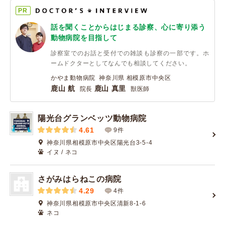
PR
話を聞くことからはじまる診察、心に寄り添う
動物病院を目指して
診察室でのお話と受付での雑談も診察の一部です。ホ
ームドクターとしてなんでも相談してください。
かやま動物病院 神奈川県 相模原市中央区
鹿山 航
鹿山 真里
院長
獣医師
陽光台グランベッツ動物病院
4.61
9件
神奈川県相模原市中央区陽光台3-5-4
イヌ / ネコ
さがみはらねこの病院
4.29
4件
神奈川県相模原市中央区清新8-1-6
ネコ