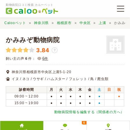
動物病院口コミ検索 カルーペット
Calooペット
神奈川県
相模原市
中央区
上溝
かみみぞ
かみみぞ動物病院
3.84
？
動物病院検索
6
飼い主の声
6
件：
件
神奈川県相模原市中央区上溝5-1-20
口コミ検索
イヌ / ネコ / ウサギ / ハムスター / フェレット / 鳥 / 爬虫類
診察時間
月
火
水
木
金
土
日
祝
Calooペットとは？
09:00 ~ 12:00
●
●
●
●
●
●
●
15:00 ~ 19:00
●
●
●
●
●
●
口コミ投稿
動物病院情報を編集する（関係者の方へ）
6