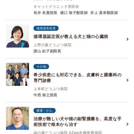
キャットクリニック世田谷
有井 良貴院長
堀口 裕子獣医師
井上 真幸獣医師
循環器系疾患
循環器認定医が教える犬と猫の心臓病
上野の森どうぶつ病院
諌山 紀子副院長
その他
希少疾患にも対応できる、皮膚科と腫瘍科の
専門診療
上本町どうぶつ病院
中西 崇之院長
腫瘍・がん
治療が難しい犬や猫の副腎腫瘍を、高度な手
術技術で根本から治す
緑の森どうぶつ病院 AZem札幌発寒病院