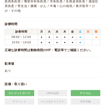
筋肉系疾患 / 整形外科系疾患 / 耳系疾患 / 生殖器系疾患 / 感染症
系疾患 / 寄生虫 / 腫瘍・がん / 中毒 / 心の病気 / 東洋医学 / け
が・その他
診療時間
診察時間
月
火
水
木
金
土
日
祝
09:00 ~ 12:00
●
●
●
●
●
●
●
15:00 ~ 19:00
●
●
●
●
●
●
正確な診療時間は動物病院のHP・電話等でご確認ください。
駐車場
あり
設備・取り扱い
クレジットカード
JAHA会員
アニコム
アイペット
ペット&ファミリー
予約可能