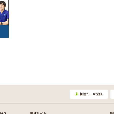
カエル
サンショウウオ/イモ
(0)
(0)
(2)
リ
(0)
けが・その他
(0)
(17)
爬虫類
(4)
トカゲ/ヤモリ/カメレ
カメ
(8)
オン
(8)
ヘビ
(0)
魚類
(1)
(0)
豚
牛
(0)
(0)
ヤギ
羊
(0)
(0)
その他
(9)
新規ユーザ登録
FAQ
関連サイト
動