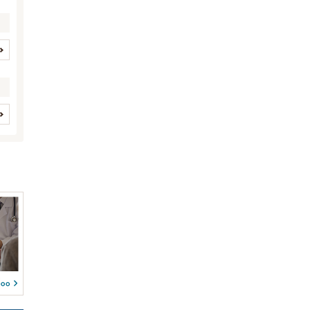
イヌ
ネコ
(2281)
(651)
ウサギ
ハムスター
(89)
(103)
モルモット
フェレット
(36)
(9)
シマリス
チンチラ
(5)
(4)
(0)
(0)
フクロモモンガ
ハリネズミ
(1)
(22)
皮膚系疾患
(1)
(0)
デグー
(8)
(0)
(0)
(0)
(0)
(0)
消化器系疾患
(5)
プレーリードッグ
マウス/ラット
(0)
(2)
(4)
腎・泌尿器系疾患
鳥
(3)
(0)
(23)
フィンチ
インコ/オウム
(0)
(0)
(8)
(23)
アヒル
鶏
(0)
(0)
(0)
(1)
生殖器系疾患
ガチョウ
カモ
(2)
(0)
(0)
(0)
両生類
(0)
(0)
(1)