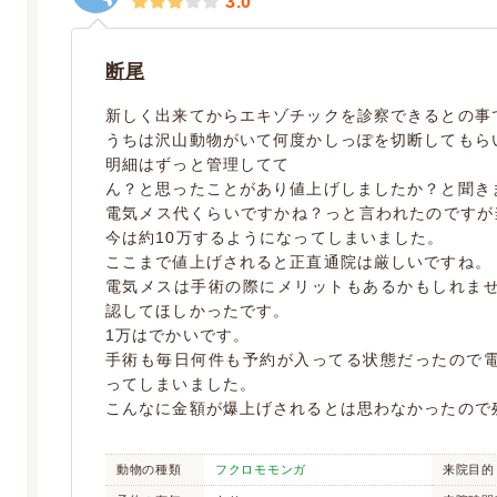
3.0
断尾
新しく出来てからエキゾチックを診察できるとの事
うちは沢山動物がいて何度かしっぽを切断してもら
明細はずっと管理してて
ん？と思ったことがあり値上げしましたか？と聞き
電気メス代くらいですかね？っと言われたのですが
今は約10万するようになってしまいました。
ここまで値上げされると正直通院は厳しいですね。
電気メスは手術の際にメリットもあるかもしれま
認してほしかったです。
1万はでかいです。
手術も毎日何件も予約が入ってる状態だったので
ってしまいました。
こんなに金額が爆上げされるとは思わなかったので
動物の種類
フクロモモンガ
来院目的