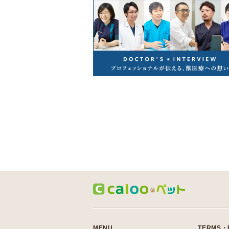
MENU
TERMS・