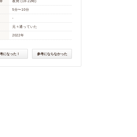
帯
夜間 (18-22時)
5分〜10分
-
元々通っていた
2022年
考になった！
参考にならなかった