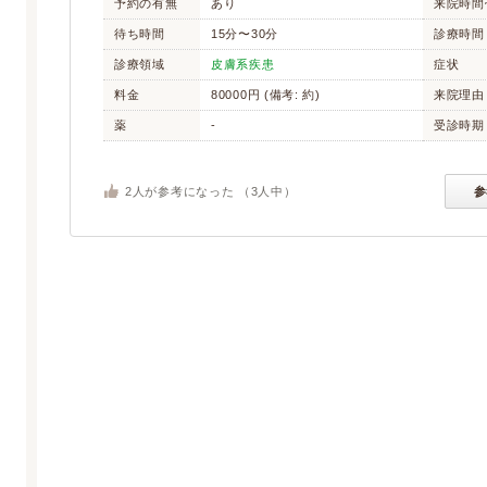
予約の有無
あり
来院時間
待ち時間
15分〜30分
診療時間
診療領域
皮膚系疾患
症状
料金
80000円 (備考: 約)
来院理由
薬
-
受診時期
2
人が参考になった （
3
人中）
参